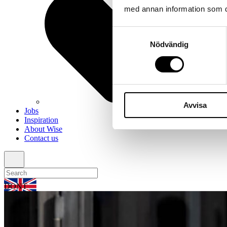
med annan information som du 
Samtyckesval
Nödvändig
Avvisa
Jobs
Inspiration
About Wise
Contact us
DONT