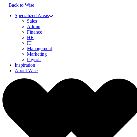
← Back to Wise
Specialized Areas
Sales
Admin
Finance
HR
IT
Management
Marketing
Payroll
Inspiration
About Wise