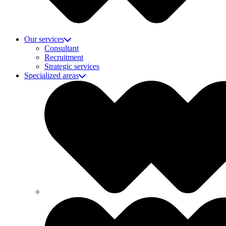
Our services
Consultant
Recruitment
Strategic services
Specialized areas