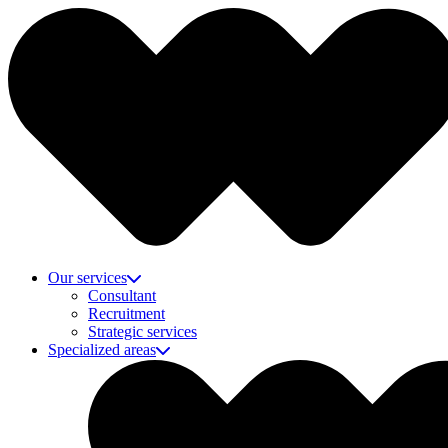
Our services
Consultant
Recruitment
Strategic services
Specialized areas