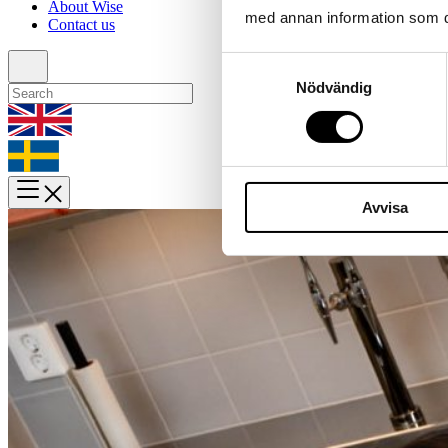
About Wise
med annan information som du 
Contact us
Samtyckesval
Nödvändig
Avvisa