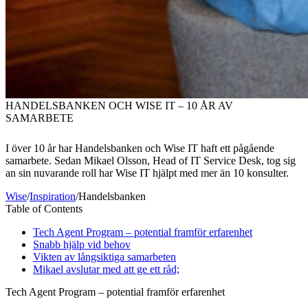
HANDELSBANKEN OCH WISE IT – 10 ÅR AV
SAMARBETE
I över 10 år har Handelsbanken och Wise IT haft ett pågående
samarbete. Sedan Mikael Olsson, Head of IT Service Desk, tog sig
an sin nuvarande roll har Wise IT hjälpt med mer än 10 konsulter.
Wise
/
Inspiration
/
Handelsbanken
Table of Contents
Tech Agent Program – potential framför erfarenhet
Snabb hjälp vid behov
Vikten av långsiktiga samarbeten
Mikael avslutar med att ge ett råd;
Tech Agent Program – potential framför erfarenhet