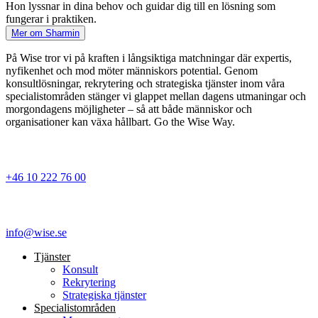
Hon lyssnar in dina behov och guidar dig till en lösning som
fungerar i praktiken.
Mer om Sharmin
På Wise tror vi på kraften i långsiktiga matchningar där expertis,
nyfikenhet och mod möter människors potential. Genom
konsultlösningar, rekrytering och strategiska tjänster inom våra
specialistområden stänger vi glappet mellan dagens utmaningar och
morgondagens möjligheter – så att både människor och
organisationer kan växa hållbart. Go the Wise Way.
+46 10 222 76 00
info@wise.se
Tjänster
Konsult
Rekrytering
Strategiska tjänster
Specialist­områden