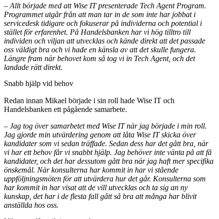
– Allt började med att Wise IT presenterade Tech Agent Program.
Programmet utgår från att man tar in de som inte har jobbat i
servicedesk tidigare och fokuserar på individerna och potential i
stället för erfarenhet. På Handelsbanken har vi hög tilltro till
individen och viljan att utvecklas och kände direkt att det passade
oss väldigt bra och vi hade en känsla av att det skulle fungera.
Längre fram när behovet kom så tog vi in Tech Agent, och det
landade rätt direkt.
Snabb hjälp vid behov
Redan innan Mikael började i sin roll hade Wise IT och
Handelsbanken ett pågående samarbete.
– Jag tog över samarbetet med Wise IT när jag började i min roll.
Jag gjorde min utvärdering genom att låta Wise IT skicka över
kandidater som vi sedan träffade. Sedan dess har det gått bra, när
vi har ett behov får vi snabbt hjälp. Jag behöver inte vänta på att få
kandidater, och det har dessutom gått bra när jag haft mer specifika
önskemål. När konsulterna har kommit in har vi stående
uppföljningsmöten för att utvärdera hur det går. Konsulterna som
har kommit in har visat att de vill utvecklas och ta sig an ny
kunskap, det har i de flesta fall gått så bra att många har blivit
anställda hos oss.