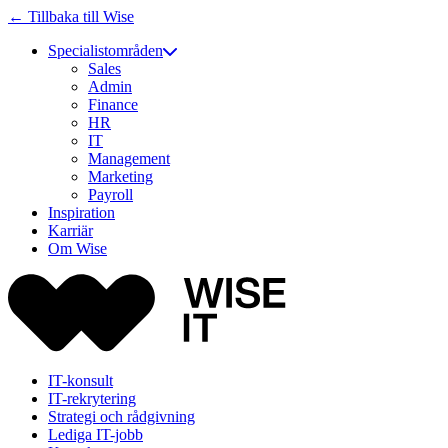
← Tillbaka till Wise
Specialistområden
Sales
Admin
Finance
HR
IT
Management
Marketing
Payroll
Inspiration
Karriär
Om Wise
IT-konsult
IT-rekrytering
Strategi och rådgivning
Lediga IT-jobb