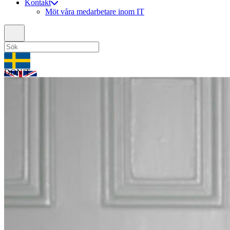
Kontakt
Möt våra medarbetare inom IT
DON’T