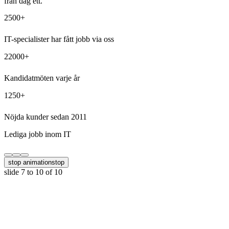
från dag ett.
2500+
IT-specialister har fått jobb via oss
22000+
Kandidatmöten varje år
1250+
Nöjda kunder sedan 2011
Lediga jobb inom IT
stop animation
stop
slide
7 to 10
of 10