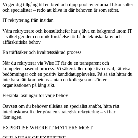
Vi ger dig tillgång till en bred och djup pool av erfarna IT-konsulter
och specialister – redo att kliva in där behoven är som störst.
IT-rekrytering från insidan
Våra rekryterare och konsultchefer har själva en bakgrund inom IT
– vilket ger dem en unik förståelse för både tekniska krav och
affärskritiska behov.
En träffsäker och kvalitetssäkrad process
När du rekryterar via
Wise
IT får du en transparent och
kompetensbaserad process. Vi säkerställer objektiva urval, rättvisa
bedömningar och en positiv kandidatupplevelse. På så sätt hittar du
inte bara rätt kompetens – utan en kollega som stärker
organisationen på lång sikt.
Flexibla lösningar för varje behov
Oavsett om du behöver tillsätta en specialist snabbt, hitta rätt
interimskonsult eller göra en strategisk rekrytering – vi har
lösningen.
EXPERTISE WHERE IT MATTERS MOST
OUR AREAS OF EXPERTISE