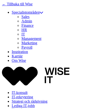
← Tillbaka till Wise
Specialistområden
Sales
Admin
Finance
HR
IT
Management
Marketing
Payroll
Inspiration
Karriär
Om Wise
IT-konsult
IT-rekrytering
Strategi och rådgivning
Lediga IT-jobb