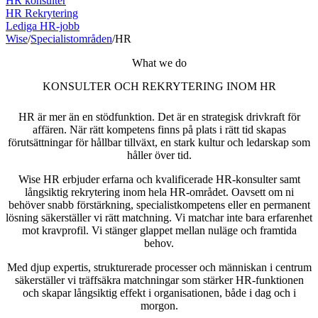
HR konsulter
HR Rekrytering
Lediga HR-jobb
Wise
/
Specialistområden
/
HR
What we do
KONSULTER OCH REKRYTERING INOM HR
HR är mer än en stödfunktion. Det är en strategisk drivkraft för
affären. När rätt kompetens finns på plats i rätt tid skapas
förutsättningar för hållbar tillväxt, en stark kultur och ledarskap som
håller över tid.
Wise HR erbjuder erfarna och kvalificerade HR-konsulter samt
långsiktig rekrytering inom hela HR-området. Oavsett om ni
behöver snabb förstärkning, specialistkompetens eller en permanent
lösning säkerställer vi rätt matchning. Vi matchar inte bara erfarenhet
mot kravprofil. Vi stänger glappet mellan nuläge och framtida
behov.
Med djup expertis, strukturerade processer och människan i centrum
säkerställer vi träffsäkra matchningar som stärker HR-funktionen
och skapar långsiktig effekt i organisationen, både i dag och i
morgon.