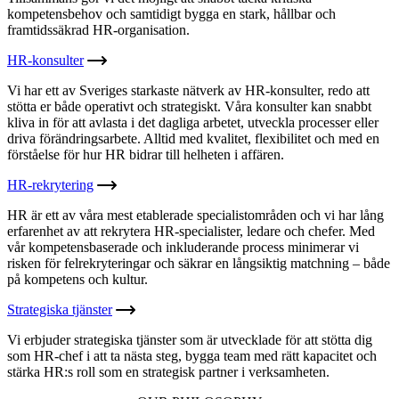
kompetensbehov och samtidigt bygga en stark, hållbar och
framtidssäkrad HR-organisation.
HR-konsulter
Vi har ett av Sveriges starkaste nätverk av HR-konsulter, redo att
stötta er både operativt och strategiskt. Våra konsulter kan snabbt
kliva in för att avlasta i det dagliga arbetet, utveckla processer eller
driva förändringsarbete. Alltid med kvalitet, flexibilitet och med en
förståelse för hur HR bidrar till helheten i affären.
HR-rekrytering
HR är ett av våra mest etablerade specialistområden och vi har lång
erfarenhet av att rekrytera HR-specialister, ledare och chefer. Med
vår kompetensbaserade och inkluderande process minimerar vi
risken för felrekryteringar och säkrar en långsiktig matchning – både
på kompetens och kultur.
Strategiska tjänster
Vi erbjuder strategiska tjänster som är utvecklade för att stötta dig
som HR-chef i att ta nästa steg, bygga team med rätt kapacitet och
stärka HR:s roll som en strategisk partner i verksamheten.