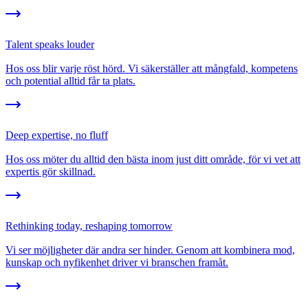
Talent speaks louder
Hos oss blir varje röst hörd. Vi säkerställer att mångfald, kompetens
och potential alltid får ta plats.
Deep expertise, no fluff
Hos oss möter du alltid den bästa inom just ditt område, för vi vet att
expertis gör skillnad.
Rethinking today, reshaping tomorrow
Vi ser möjligheter där andra ser hinder. Genom att kombinera mod,
kunskap och nyfikenhet driver vi branschen framåt.