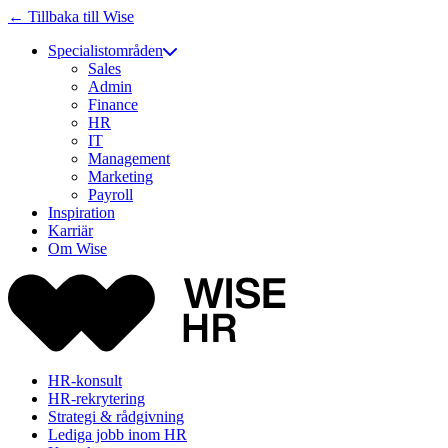
← Tillbaka till Wise
Specialistområden
Sales
Admin
Finance
HR
IT
Management
Marketing
Payroll
Inspiration
Karriär
Om Wise
HR-konsult
HR-rekrytering
Strategi & rådgivning
Lediga jobb inom HR