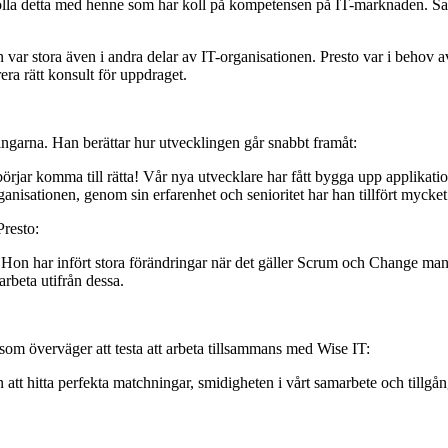
na bolla detta med henne som har koll på kompetensen på IT-marknaden. S
ar stora även i andra delar av IT-organisationen. Presto var i behov 
a rätt konsult för uppdraget.
ttningarna. Han berättar hur utvecklingen går snabbt framåt:
örjar komma till rätta! Vår nya utvecklare har fått bygga upp applikation
rganisationen, genom sin erfarenhet och senioritet har han tillfört myck
Presto:
 Hon har infört stora förändringar när det gäller Scrum och Change manag
 arbeta utifrån dessa.
 som överväger att testa att arbeta tillsammans med Wise IT:
 hitta perfekta matchningar, smidigheten i vårt samarbete och tillgången