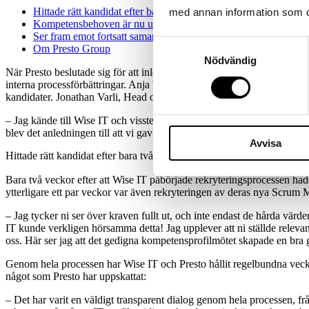
Hittade rätt kandidat efter bara två veckor
med annan information som du 
Kompetensbehoven är nu under kontroll
Ser fram emot fortsatt samarbete
Samtyckesval
Om Presto Group
Nödvändig
När Presto beslutade sig för att inleda samarbetet med Wise IT hade de
interna processförbättringar. Anja Widell, IT Recruitment Consultant p
kandidater. Jonathan Varli, Head of Systems & Development på Presto,
– Jag kände till Wise IT och visste att de var stora på marknaden och d
blev det anledningen till att vi gav Wise IT chansen. Jag blev positivt 
Avvisa
Hittade rätt kandidat efter bara två veckor
Bara två veckor efter att Wise IT påbörjade rekryteringsprocessen had
ytterligare ett par veckor var även rekryteringen av deras nya Scrum M
– Jag tycker ni ser över kraven fullt ut, och inte endast de hårda värde
IT kunde verkligen hörsamma detta! Jag upplever att ni ställde relevant
oss. Här ser jag att det gedigna kompetensprofilmötet skapade en bra g
Genom hela processen har Wise IT och Presto hållit regelbundna vecko
något som Presto har uppskattat:
– Det har varit en väldigt transparent dialog genom hela processen, frå