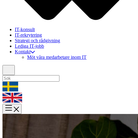
IT-konsult
IT-rekrytering
Strategi och rådgivning
Lediga IT-jobb
Kontakt
Möt våra medarbetare inom IT