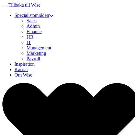
← Tillbaka till Wise
Specialistområden
Sales
Admin
Finance
HR
IT
Management
Marketing
Payroll
Inspiration
Karriär
Om Wise