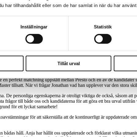
har tillhandahållit eller som de har samlat in när du har använt 
Inställningar
Statistik
 varit på jakt efter en fullstackutvecklare. Utöver fullstackutvecklaren
å Wise IT, tog sig an uppdragen och efter att noggrant ha förstått Pres
 delar med sig av sin upplevelse av samarbetet:
uktiga på att tillsätta just svåra tekniska roller. Även om jag inte hade
överraskad av hur snabbt det gick att få fram kandidater och vilken bra t
Tillåt urval
e en perfekt matchning uppstått mellan Presto och en av de kandidater 
aster tillsatt. När vi frågar Jonathan vad han upplever var den stora sk
na. De personliga egenskaperna är otroligt viktiga de också, såsom att per
a frågor till både oss och kandidaterna för att göra ett bra urval utifrå
rund för ett lyckat samarbete!
avstämningar för att säkerställa att de kontinuerligt är uppdaterade 
n bådas håll. Anja har hållit oss uppdaterade och förklarat vilka utmani