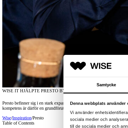
Samtycke
WISE IT HJÄLPTE PRESTO BYGGA TECHTEAMET SNABB
Presto befinner sig i en stark expansionsfas och växer snabbt. För att mö
Denna webbplats använder 
kompetens är därför en grundförutsättning.
Vi använder enhetsidentifierar
Wise
/
Inspiration
/
Presto
sociala medier och analysera 
Table of Contents
till de sociala medier och a