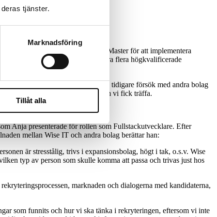
deras tjänster.
Marknadsföring
 behövde de också tillsätta en Scrum Master för att implementera
tos behov kunde hon snabbt presentera flera högkvalificerade
 så stora förhoppningar efter så många tidigare försök med andra bolag
räff det blev på de kandidaterna som vi fick träffa.
Tillåt alla
som Anja presenterade för rollen som Fullstackutvecklare. Efter
illnaden mellan Wise IT och andra bolag berättar han:
sonen är stresstålig, trivs i expansionsbolag, högt i tak, o.s.v. Wise
n vilken typ av person som skulle komma att passa och trivas just hos
om rekryteringsprocessen, marknaden och dialogerna med kandidaterna,
ngar som funnits och hur vi ska tänka i rekryteringen, eftersom vi inte