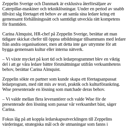
Zeppelin Sverige och Danmark är exklusiva återförsäljare av
Caterpillar-maskiner och tekniklösningar. Under en period av snabb
tillväxt såg företaget ett behov av att samla sina ledare kring ett
gemensamt förhållningssätt och samtidigt utveckla rätt kompetens
för framtiden.
Carina Almquist, HR-chef på Zeppelin Sverige, berättar att man
tidigare skickat chefer till öppna utbildningar tillsammans med ledare
från andra organisationer, men att detta inte gav utrymme för att
bygga gemensam kultur eller interna nätverk.
– Vi växte mycket på kort tid och ledarprogrammet blev en viktig
del i att ge våra ledare bättre förutsättningar utifrån verksamhetens
behov, berättar Carina Almquist.
Zeppelin sökte en partner som kunde skapa ett företagsanpassat
ledarprogram, med rätt mix av teori, praktik och kulturförankring.
Wise presenterade en lösning som matchade deras behov.
– Vi valde mellan flera leverantörer och valde Wise för de
presenterade den lösning som passar vår verksamhet bäst, säger
Carina.
Fokus låg på att koppla ledarskapsutvecklingen till Zeppelins
värderingar, strategiska mål och de utmaningar som fanns i