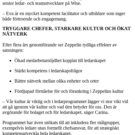
senior ledar- och teamutvecklare på Wise.
– Eva är en mycket kompetent facilitator och utbildare som inger
både förtroende och engagemang.
TRYGGARE CHEFER, STARKARE KULTUR OCH ÖKAT
NÄTVERK
Efter flera års genomförande ser Zeppelin tydliga effekter av
satsningen:
Ökad medarbetarnöjdhet kopplat till ledarskapet
Stärkt kompetens i ledarskapsfrågor
Bättre nätverk mellan olika enheter och orter
Fördjupad förståelse för och förankring i Zeppelins kultur
– Vår kultur är viktig och i ledarprogrammet lägger vi stor vikt vid
att gå igenom vår kultur och vad den betyder för oss. Den är
avgörande för bolaget och för ledarskapet, säger Carina.
Programmet har även utökats till att inkludera fler målgrupper,
exempelvis ledare utan formellt chefsansvar, för att strategiskt
kompetensutveckla hela ledarskapet.