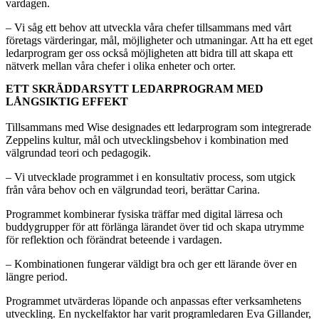
vardagen.
– Vi såg ett behov att utveckla våra chefer tillsammans med vårt
företags värderingar, mål, möjligheter och utmaningar. Att ha ett eget
ledarprogram ger oss också möjligheten att bidra till att skapa ett
nätverk mellan våra chefer i olika enheter och orter.
ETT SKRÄDDARSYTT LEDARPROGRAM MED
LÅNGSIKTIG EFFEKT
Tillsammans med Wise designades ett ledarprogram som integrerade
Zeppelins kultur, mål och utvecklingsbehov i kombination med
välgrundad teori och pedagogik.
– Vi utvecklade programmet i en konsultativ process, som utgick
från våra behov och en välgrundad teori, berättar Carina.
Programmet kombinerar fysiska träffar med digital lärresa och
buddygrupper för att förlänga lärandet över tid och skapa utrymme
för reflektion och förändrat beteende i vardagen.
– Kombinationen fungerar väldigt bra och ger ett lärande över en
längre period.
Programmet utvärderas löpande och anpassas efter verksamhetens
utveckling. En nyckelfaktor har varit programledaren Eva Gillander,