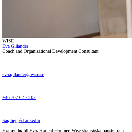
WISE
Eva Gillander
Coach and Organizational Development Consultant
eva.gillander@wise.se
+46 707 62 74 03
Säg hej på LinkedIn
Hör av dig till Eva. Hon arbetar med Wise strategiska tjänster och