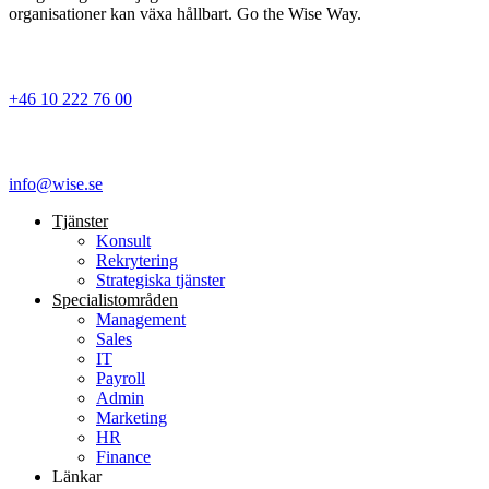
organisationer kan växa hållbart. Go the Wise Way.
+46 10 222 76 00
info@wise.se
Tjänster
Konsult
Rekrytering
Strategiska tjänster
Specialist­områden
Management
Sales
IT
Payroll
Admin
Marketing
HR
Finance
Länkar