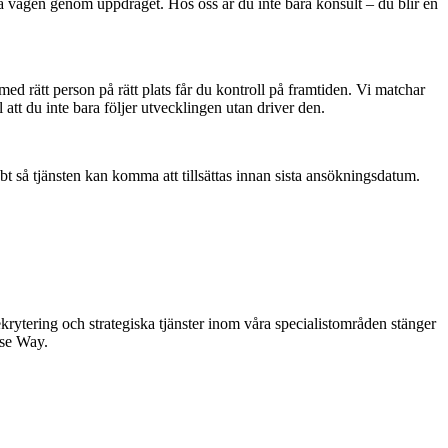
ela vägen genom uppdraget. Hos oss är du inte bara konsult – du blir en
d rätt person på rätt plats får du kontroll på framtiden. Vi matchar
 att du inte bara följer utvecklingen utan driver den.
bt så tjänsten kan komma att tillsättas innan sista ansökningsdatum.
krytering och strategiska tjänster inom våra specialistområden stänger
ise Way.