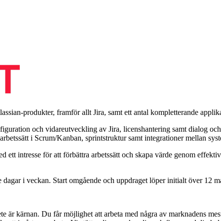
ssian-produkter, framför allt Jira, samt ett antal kompletterande applika
onfiguration och vidareutveckling av Jira, licenshantering samt dialog o
arbetssätt i Scrum/Kanban, sprintstruktur samt integrationer mellan sys
 ett intresse för att förbättra arbetssätt och skapa värde genom effekti
 dagar i veckan. Start omgående och uppdraget löper initialt över 12 m
e är kärnan. Du får möjlighet att arbeta med några av marknadens mest