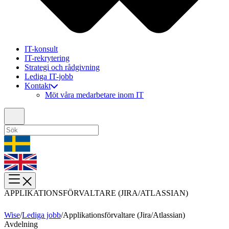
IT-konsult
IT-rekrytering
Strategi och rådgivning
Lediga IT-jobb
Kontakt
Möt våra medarbetare inom IT
APPLIKATIONSFÖRVALTARE (JIRA/ATLASSIAN)
Wise
/
Lediga jobb
/
Applikationsförvaltare (Jira/Atlassian)
Avdelning