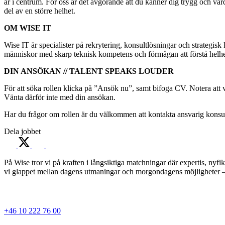
är i centrum. För oss är det avgörande att du känner dig trygg och vär
del av en större helhet.
OM WISE IT
Wise IT är specialister på rekrytering, konsultlösningar och strategis
människor med skarp teknisk kompetens och förmågan att förstå helheten.
DIN ANSÖKAN // TALENT SPEAKS LOUDER
För att söka rollen klicka på ”Ansök nu”, samt bifoga CV. Notera att v
Vänta därför inte med din ansökan.
Har du frågor om rollen är du välkommen att kontakta ansvarig konsul
Dela jobbet
På Wise tror vi på kraften i långsiktiga matchningar där expertis, ny
vi glappet mellan dagens utmaningar och morgondagens möjligheter – 
+46 10 222 76 00