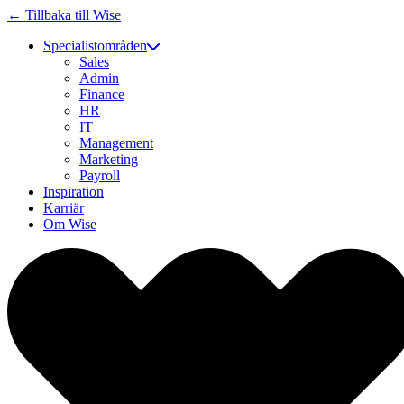
← Tillbaka till Wise
Specialistområden
Sales
Admin
Finance
HR
IT
Management
Marketing
Payroll
Inspiration
Karriär
Om Wise