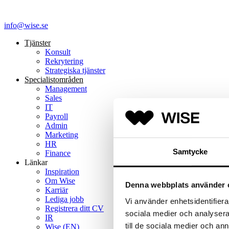
info@wise.se
Tjänster
Konsult
Rekrytering
Strategiska tjänster
Specialist­områden
Management
Sales
IT
Payroll
Admin
Marketing
HR
Samtycke
Finance
Länkar
Inspiration
Om Wise
Denna webbplats använder 
Karriär
Lediga jobb
Vi använder enhetsidentifierar
Registrera ditt CV
sociala medier och analysera 
IR
till de sociala medier och a
Wise (EN)