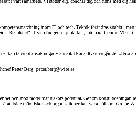
desatt i vårt samarbete. Vi stöttar dig, coachar dig och finns med dig h
k kompetensmatchning inom IT och tech. Teknik förändras snabbt , men me
 Resultatet? IT som fungerar i praktiken, inte bara i teorin. Vi ser till
i ej kan ta emot ansökningar via mail. I konsultvärden går det ofta snab
tchef Petter Berg, petter.berg@wise.se
fikenhet och mod möter människors potential. Genom konsultlösningar, re
så att både människor och organisationer kan växa hållbart. Go the W