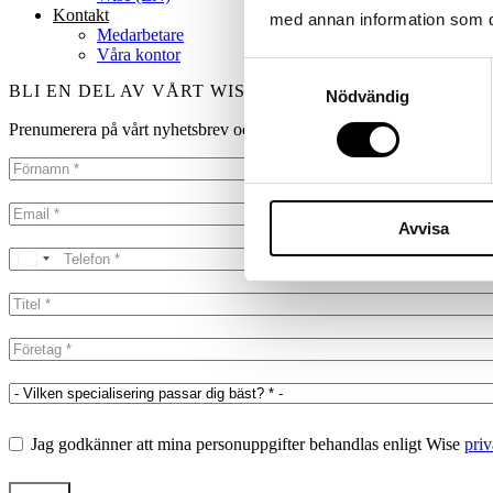
Kontakt
med annan information som du 
Medarbetare
Våra kontor
Samtyckesval
BLI EN DEL AV VÅRT WISE-COMMUNITY
Nödvändig
Prenumerera på vårt nyhetsbrev och ta del av våra community-träffar!
Avvisa
Jag godkänner att mina personuppgifter behandlas enligt Wise
priv