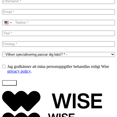
United
States
+1
Jag godkänner att mina personuppgifter behandlas enligt Wise
privacy policy
.
Skicka