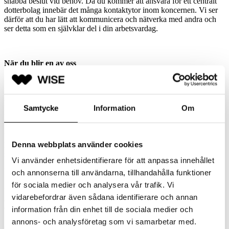
snabba beslut vid behov. Då du kommer att ansvara för ett centralt
dotterbolag innebär det många kontaktytor inom koncernen. Vi ser
därför att du har lätt att kommunicera och nätverka med andra och
ser detta som en självklar del i din arbetsvardag.
När du blir en av oss
Som konsult hos EQonomy/Wise Professionals erbjuds du alltid en
marknadsmässig lön, friskvårdsbidrag, pensionsavsättning och
anslutning till vårt kollektivavtal – inget är viktigare för oss än att du
Samtycke
Information
Om
känner dig trygg i din anställning. På samma sätt som vi ställer höga
krav på dig som konsult förväntar vi oss också att du ställer höga
krav på oss som arbetsgivare. Oavsett vart du befinner dig i din
karriär så ska konsultrollen hos EQonomy/Wise Professionals ge dig
Denna webbplats använder cookies
kunskap och erfarenhet som du kan bära med dig på vägen till nästa
spännande utmaning.
Vi använder enhetsidentifierare för att anpassa innehållet
Vi på EQonomy är rekryteringsspecialister inom ekonomi och
och annonserna till användarna, tillhandahålla funktioner
finans. Vi arbetar på uppdrag av Sveriges starkaste varumärken
för sociala medier och analysera vår trafik. Vi
tillsammans med arbetsgivare som månar om sina medarbetares
vidarebefordrar även sådana identifierare och annan
arbetsglädje. Idag finns vi i Sveriges storstadsregioner Stockholm,
Göteborg och Malmö och är ett affärsområde inom Wise
information från din enhet till de sociala medier och
Professionals – rekryteringsbyrån som designar, utvecklar och
annons- och analysföretag som vi samarbetar med.
erbjuder rekryteringslösningar tillsammans med arbetsgivare och