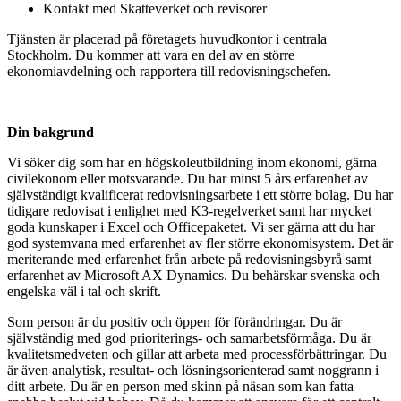
Kontakt med Skatteverket och revisorer
Tjänsten är placerad på företagets huvudkontor i centrala
Stockholm. Du kommer att vara en del av en större
ekonomiavdelning och rapportera till redovisningschefen.
Din bakgrund
Vi söker dig som har en högskoleutbildning inom ekonomi, gärna
civilekonom eller motsvarande. Du har minst 5 års erfarenhet av
självständigt kvalificerat redovisningsarbete i ett större bolag. Du har
tidigare redovisat i enlighet med K3-regelverket samt har mycket
goda kunskaper i Excel och Officepaketet. Vi ser gärna att du har
god systemvana med erfarenhet av fler större ekonomisystem. Det är
meriterande med erfarenhet från arbete på redovisningsbyrå samt
erfarenhet av Microsoft AX Dynamics. Du behärskar svenska och
engelska väl i tal och skrift.
Som person är du positiv och öppen för förändringar. Du är
självständig med god prioriterings- och samarbetsförmåga. Du är
kvalitetsmedveten och gillar att arbeta med processförbättringar. Du
är även analytisk, resultat- och lösningsorienterad samt noggrann i
ditt arbete. Du är en person med skinn på näsan som kan fatta