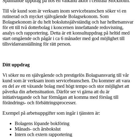
Spännande uppdrag på hos en välkänd aktör i centrala Stockholm.
Till vår kund som är verksam inom servicebranschen söker vi en
rutinerad och mycket självgående Bolagsekonom. Som
Bolagsekonom är du helt bokslutssjälvständig och har helhetsansvar
för ett till två dotterbolag i koncernen innefattande redovisning,
analys och rapportering. Detta är ett konsultuppdrag på heltid med
start omgående och pågår i ca 6 månader med god möjlighet till
tillsvidareanställning för rätt person.
Ditt uppdrag
Vi söker nu en självgående och prestigelös Bolagsansvarig till vår
kund som är verksam inom servicebranschen. Du kommer att vara
en del av ett växande bolag med högt tempo och stor möjlighet att
påverka din arbetssituation. Därför ser vi gärna att du är
initiativtagande och har förmågan att komma med förslag till
förändrings- och förbättringsprocesser.
Exempel på arbetsuppgifter som ingår i tjänsten är:
Bolagens löpande bokföring
Månads- och årsbokslut
Intern och extern rapportering