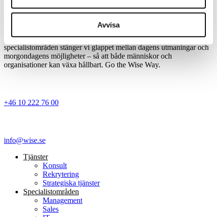
På Wise tror vi på kraften i långsiktiga matchningar där expertis,
Avvisa
nyfikenhet och mod möter människors potential. Genom
konsultlösningar, rekrytering och strategiska tjänster inom våra
specialistområden stänger vi glappet mellan dagens utmaningar och
morgondagens möjligheter – så att både människor och
organisationer kan växa hållbart. Go the Wise Way.
+46 10 222 76 00
info@wise.se
Tjänster
Konsult
Rekrytering
Strategiska tjänster
Specialist­områden
Management
Sales