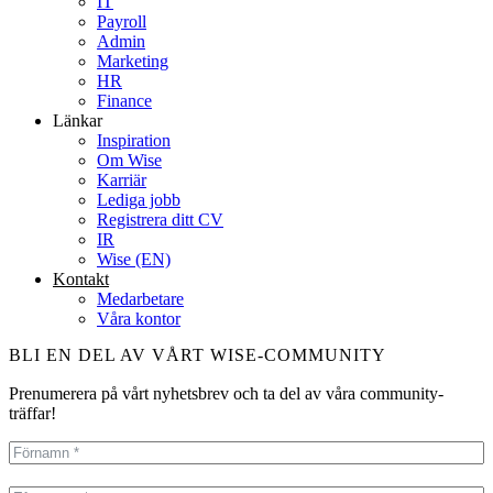
IT
Payroll
Admin
Marketing
HR
Finance
Länkar
Inspiration
Om Wise
Karriär
Lediga jobb
Registrera ditt CV
IR
Wise (EN)
Kontakt
Medarbetare
Våra kontor
BLI EN DEL AV VÅRT WISE-COMMUNITY
Prenumerera på vårt nyhetsbrev och ta del av våra community-
träffar!