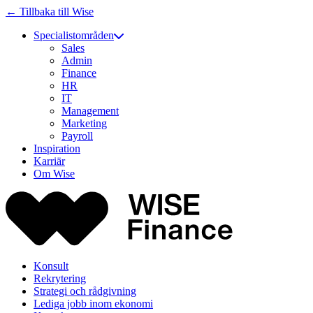
← Tillbaka till Wise
Specialistområden
Sales
Admin
Finance
HR
IT
Management
Marketing
Payroll
Inspiration
Karriär
Om Wise
Konsult
Rekrytering
Strategi och rådgivning
Lediga jobb inom ekonomi