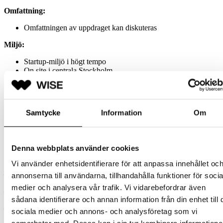
Omfattning:
Omfattningen av uppdraget kan diskuteras
Miljö:
Startup-miljö i högt tempo
On site i centrala Stockholm
Kompetenskrav:
Shopify,
make.com
, Fortnox, Klaviyo, Ongoing, (Amazon).
Samtycke
Information
Om
Omfattning:
Ca 1-2 dagar i veckan beroende på omfattning.
Start:
Omgående
Slut:
Augusti med möjlighet till förlängning
Språk:
Svenska och engelska
Denna webbplats använder cookies
Vänligen ansök snarast med:
Vi använder enhetsidentifierare för att anpassa innehållet oc
– Ditt uppdaterade CV
annonserna till användarna, tillhandahålla funktioner för socia
medier och analysera vår trafik. Vi vidarebefordrar även
– Timpris (inkl. omkostnader)
sådana identifierare och annan information från din enhet till 
– Tillgänglighetsdatum
sociala medier och annons- och analysföretag som vi