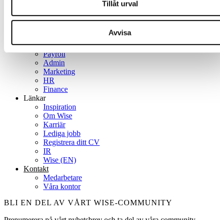
Rekrytering
Tillåt urval
Strategiska tjänster
Specialist­områden
Management
Avvisa
Sales
IT
Payroll
Admin
Marketing
HR
Finance
Länkar
Inspiration
Om Wise
Karriär
Lediga jobb
Registrera ditt CV
IR
Wise (EN)
Kontakt
Medarbetare
Våra kontor
BLI EN DEL AV VÅRT WISE-COMMUNITY
Prenumerera på vårt nyhetsbrev och ta del av våra community-