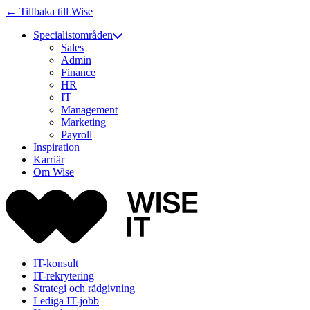
← Tillbaka till Wise
Specialistområden
Sales
Admin
Finance
HR
IT
Management
Marketing
Payroll
Inspiration
Karriär
Om Wise
IT-konsult
IT-rekrytering
Strategi och rådgivning
Lediga IT-jobb