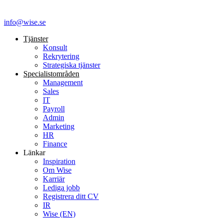
info@wise.se
Tjänster
Konsult
Rekrytering
Strategiska tjänster
Specialist­områden
Management
Sales
IT
Payroll
Admin
Marketing
HR
Finance
Länkar
Inspiration
Om Wise
Karriär
Lediga jobb
Registrera ditt CV
IR
Wise (EN)