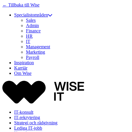
← Tillbaka till Wise
Specialistområden
Sales
Admin
Finance
HR
IT
Management
Marketing
Payroll
Inspiration
Karriär
Om Wise
IT-konsult
IT-rekrytering
Strategi och rådgivning
Lediga IT-jobb