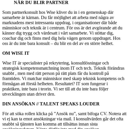
NÄR DU BLIR PARTNER
Som partnerkonsult hos Wise kliver du in i en gemenskap där
samarbete är kärnan. Du får möjlighet att arbeta med några av
marknadens mest intressanta uppdrag, i organisationer där både
människor och teknik är i centrum. För oss är det avgörande att du
känner dig trygg och värdesatt i vårt samarbete. Vi stöttar dig,
coachar dig och finns med dig hela vägen genom uppdraget. Hos
oss är du inte bara konsult – du blir en del av en större helhet.
OM WISE IT
Wise IT är specialister på rekrytering, konsultlösningar och
strategisk kompetensmatchning inom IT och tech. Teknik förändras
snabbt , men med rätt person på rätt plats får du kontroll på
framtiden. Vi matchar människor med skarp teknisk kompetens och
förmågan att förstå helheten. Resultatet? IT som fungerar i
praktiken, inte bara i teorin. Vi ser till att du inte bara följer
utvecklingen utan driver den.
DIN ANSÖKAN // TALENT SPEAKS LOUDER
För att söka rollen klicka på ”Ansök nu”, samt bifoga CV. Notera att
vi ej kan ta emot ansökningar via mail. I konsultvärden går det ofta
snabbt så tjänsten kan komma att tillsättas innan sista