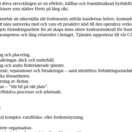
tt driva utvecklingen av en effektiv, hållbar och framtidssäkrad hyrbilsf
ukturer som stärker Hertz på lång sikt.
innebär att säkerställa rätt fordonsmix utifrån kundernas behov, kostnad
tt nära samverka med och vara ett proaktivt stöd till den operativa verksa
lagets förändringsarbete för att skapa ännu större konkurrenskraft för fr
kompetens och lång erfarenhet i bolaget. Tjänsten rapporterar till vår 
ng och placering.
rsäkringar, däck och underhåll.
 och andra flottrelaterade tjänster.
änsle, reparationer och försäkringar – samt identifiera förbättringsområd
rka lönsamheten.
rning av flottan.
n – ”rätt bil på rätt plats”.
ffektiva processer och arbetssätt.
:
ed komplex varuflödes- eller fordonsstyrning.
örre organisation.