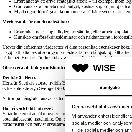
Erfarenhet av att driva strategiskt arbete – till exempel inom logi
God vana av att arbeta med budget, kostnadsuppföljning och affä
Mycket god förmåga att kommunicera på både svenska och engels
Meriterande är om du också har:
Erfarenhet av leasingkalkyler, prissättning eller arbete kopplat ti
Kunskap om försäkringslösningar och riskhantering i fordonsflo
Utöver din erfarenhet värdesätter vi dina personliga egenskaper hög
trygg i att fatta beslut som gynnar både affär och långsiktig hållbarhet
på helhet. Hos oss får du stöd av andra chefer, HR och kollegor – och
Observera att bakgrundskontroller genomförs på slutkandidater
Det här är Hertz
Hertz är Sveriges största hyrbilsföretag med 220 kontor i landet och e
Samtycke
och etablerade sig i Sverige 1960. Hos oss möts du av ett familjärt 
Vi tror på mångfald, ansvar och delaktighet. Därför kallas alla våra 
Denna webbplats använder 
Har vi väckt ditt intresse?
Vi tar inte emot ansökningar via mail, utan du söker enkelt med ditt 
Vi använder enhetsidentifierar
potentialbaserad matchning. Om du går vidare i processen kommer du ino
sociala medier och analysera 
fördomsfritt och rättvist urvalsarbete. Vill du veta mer om vårt tillväg
till de sociala medier och a