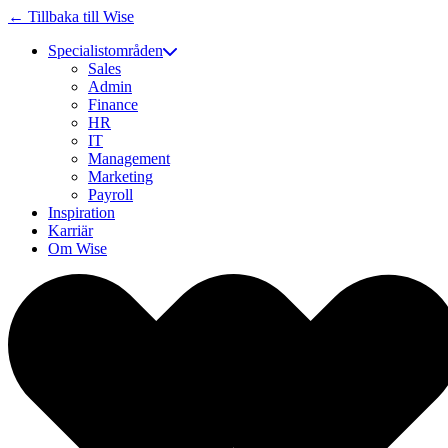
← Tillbaka till Wise
Specialistområden
Sales
Admin
Finance
HR
IT
Management
Marketing
Payroll
Inspiration
Karriär
Om Wise