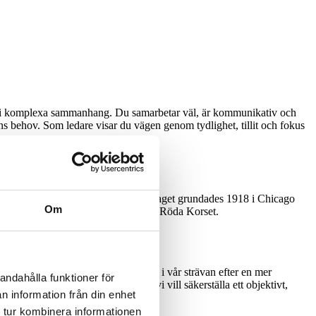
ven i komplexa sammanhang. Du samarbetar väl, är kommunikativ och
onens behov. Som ledare visar du vägen genom tydlighet, tillit och fokus
llsammans.
nibussar till skåpbilar och släp. Företaget grundades 1918 i Chicago
Om
d Locker, Maskrosbarn, Childhood och Röda Korset.
 utveckling och arbetsvardag.
d rekrytering som metod. Det gör vi i vår strävan efter en mer
andahålla funktioner för
örs tidigt i processen eftersom vi vill säkerställa ett objektivt,
n information från din enhet
rekrytering/
 tur kombinera informationen