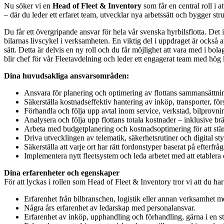
Nu söker vi en
Head of Fleet & Inventory
som får en central roll i a
– där du leder ett erfaret team, utvecklar nya arbetssätt och bygger str
Du får ett övergripande ansvar för hela vår svenska hyrbilsflotta. Det 
bilarnas livscykel i verksamheten. En viktig del i uppdraget är också a
sätt. Detta är delvis en ny roll och du får möjlighet att vara med i bo
blir chef för vår Fleetavdelning och leder ett engagerat team med hög 
Dina huvudsakliga ansvarsområden:
Ansvara för planering och optimering av flottans sammansättni
Säkerställa kostnadseffektiv hantering av inköp, transporter, fö
Förhandla och följa upp avtal inom service, verkstad, bilprovning
Analysera och följa upp flottans totala kostnader – inklusive br
Arbeta med budgetplanering och kostnadsoptimering för att stä
Driva utvecklingen av telematik, säkerhetsrutiner och digital sty
Säkerställa att varje ort har rätt fordonstyper baserat på efterfråga
Implementera nytt fleetsystem och leda arbetet med att etablera e
Dina erfarenheter och egenskaper
För att lyckas i rollen som Head of Fleet & Inventory tror vi att du har
Erfarenhet från bilbranschen, logistik eller annan verksamhet m
Några års erfarenhet av ledarskap med personalansvar.
Erfarenhet av inköp, upphandling och förhandling, gärna i en st