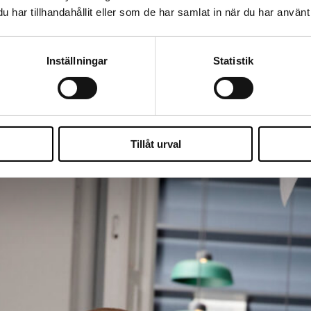
ingskonsult Oscar Dahl på
oscar.dahl@wise.se
. Vi intervjuar löpande så 
har tillhandahållit eller som de har samlat in när du har använt 
Inställningar
Statistik
Tillåt urval