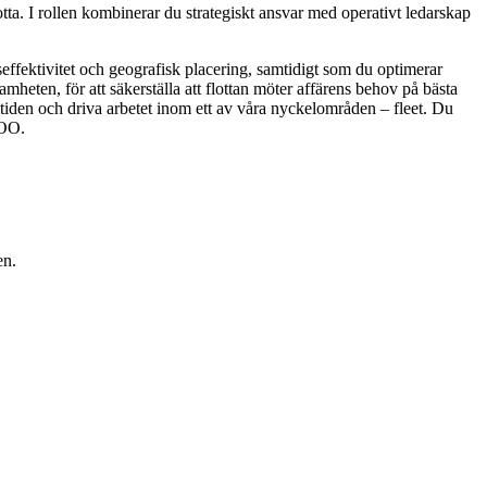
lotta. I rollen kombinerar du strategiskt ansvar med operativt ledarskap
seffektivitet och geografisk placering, samtidigt som du optimerar
mheten, för att säkerställa att flottan möter affärens behov på bästa
amtiden och driva arbetet inom ett av våra nyckelområden – fleet. Du
COO.
en.