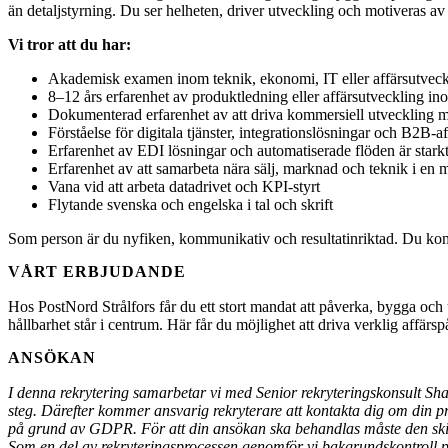
än detaljstyrning. Du ser helheten, driver utveckling och motiveras av 
Vi tror att du har:
Akademisk examen inom teknik, ekonomi, IT eller affärsutveck
8–12 års erfarenhet av produktledning eller affärsutveckling ino
Dokumenterad erfarenhet av att driva kommersiell utveckling
Förståelse för digitala tjänster, integrationslösningar och B2B-af
Erfarenhet av EDI lösningar och automatiserade flöden är stark
Erfarenhet av att samarbeta nära sälj, marknad och teknik i en m
Vana vid att arbeta datadrivet och KPI-styrt
Flytande svenska och engelska i tal och skrift
Som person är du nyfiken, kommunikativ och resultatinriktad. Du kombi
VÅRT ERBJUDANDE
Hos PostNord Strålfors får du ett stort mandat att påverka, bygga och 
hållbarhet står i centrum. Här får du möjlighet att driva verklig affärs
ANSÖKAN
I denna rekrytering samarbetar vi med Senior rekryteringskonsult Shah
steg. Därefter kommer ansvarig rekryterare att kontakta dig om din pr
på grund av GDPR. För att din ansökan ska behandlas måste den skic
Som en del av rekryteringsprocessen genomför vi bakgrundskontroll p