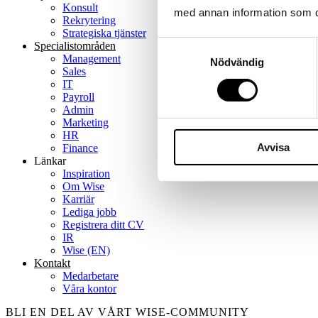
Konsult
med annan information som du 
Rekrytering
Strategiska tjänster
Samtyckesval
Specialist­områden
Management
Nödvändig
Sales
IT
Payroll
Admin
Marketing
HR
Avvisa
Finance
Länkar
Inspiration
Om Wise
Karriär
Lediga jobb
Registrera ditt CV
IR
Wise (EN)
Kontakt
Medarbetare
Våra kontor
BLI EN DEL AV VÅRT WISE-COMMUNITY