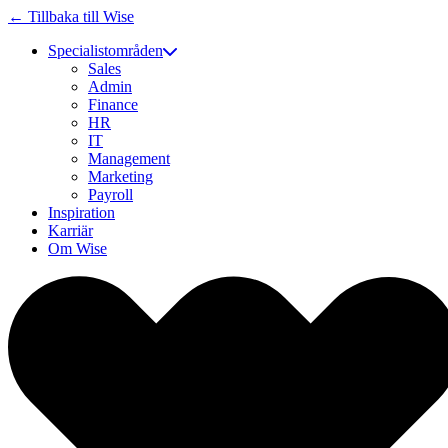
← Tillbaka till Wise
Specialistområden
Sales
Admin
Finance
HR
IT
Management
Marketing
Payroll
Inspiration
Karriär
Om Wise