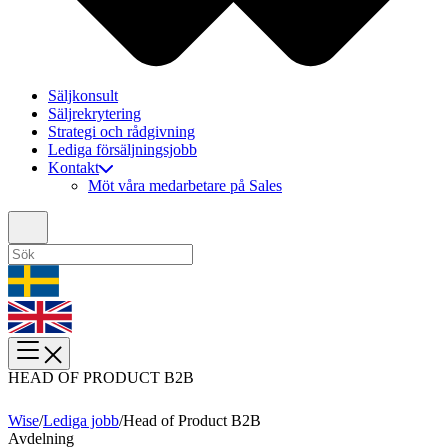
Säljkonsult
Säljrekrytering
Strategi och rådgivning
Lediga försäljningsjobb
Kontakt
Möt våra medarbetare på Sales
HEAD OF PRODUCT B2B
Wise
/
Lediga jobb
/
Head of Product B2B
Avdelning