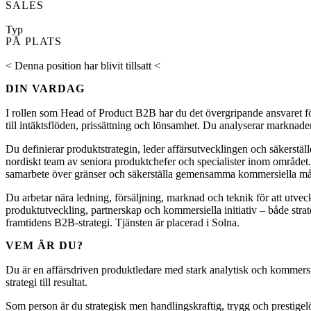
SALES
Typ
PÅ PLATS
< Denna position har blivit tillsatt <
DIN VARDAG
I rollen som Head of Product B2B har du det övergripande ansvaret fö
till intäktsflöden, prissättning och lönsamhet. Du analyserar marknaden
Du definierar produktstrategin, leder affärsutvecklingen och säkerstäl
nordiskt team av seniora produktchefer och specialister inom området. Te
samarbete över gränser och säkerställa gemensamma kommersiella må
Du arbetar nära ledning, försäljning, marknad och teknik för att utve
produktutveckling, partnerskap och kommersiella initiativ – både strat
framtidens B2B-strategi. Tjänsten är placerad i Solna.
VEM ÄR DU?
Du är en affärsdriven produktledare med stark analytisk och kommers
strategi till resultat.
Som person är du strategisk men handlingskraftig, trygg och prestig