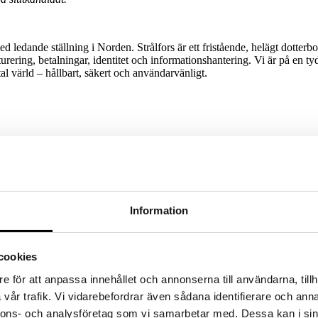
edande ställning i Norden. Strålfors är ett fristående, helägt dotterbola
ing, betalningar, identitet och informationshantering. Vi är på en tydlig
tal värld – hållbart, säkert och användarvänligt.
fikenhet och mod möter människors potential. Genom konsultlösningar, re
så att både människor och organisationer kan växa hållbart. Go the W
Information
cookies
e för att anpassa innehållet och annonserna till användarna, tillh
vår trafik. Vi vidarebefordrar även sådana identifierare och anna
nnons- och analysföretag som vi samarbetar med. Dessa kan i sin