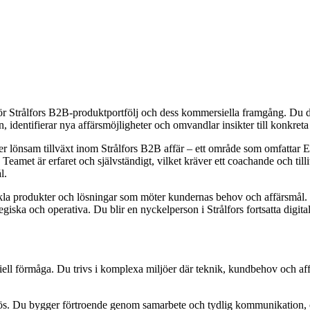
r Strålfors B2B-produktportfölj och dess kommersiella framgång. Du dr
, identifierar nya affärsmöjligheter och omvandlar insikter till konkreta 
ler lönsam tillväxt inom Strålfors B2B affär – ett område som omfattar 
amet är erfaret och självständigt, vilket kräver ett coachande och tillit
l.
ckla produkter och lösningar som möter kundernas behov och affärsmål. 
egiska och operativa. Du blir en nyckelperson i Strålfors fortsatta dig
iell förmåga. Du trivs i komplexa miljöer där teknik, kundbehov och af
elös. Du bygger förtroende genom samarbete och tydlig kommunikation, 