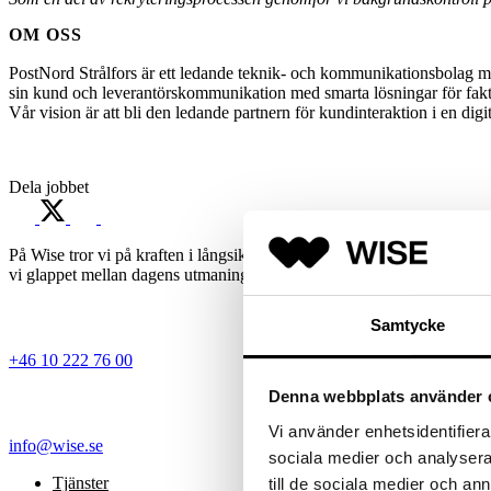
OM OSS
PostNord Strålfors är ett ledande teknik- och kommunikationsbolag med l
sin kund och leverantörskommunikation med smarta lösningar för fakturer
Vår vision är att bli den ledande partnern för kundinteraktion i en digi
Dela jobbet
På Wise tror vi på kraften i långsiktiga matchningar där expertis, ny
vi glappet mellan dagens utmaningar och morgondagens möjligheter – 
Samtycke
+46 10 222 76 00
Denna webbplats använder 
Vi använder enhetsidentifierar
info@wise.se
sociala medier och analysera 
Tjänster
till de sociala medier och a