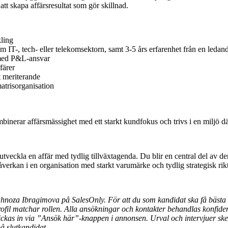
att skapa affärsresultat som gör skillnad.
ling
m IT-, tech- eller telekomsektorn, samt 3-5 års erfarenhet från en ledan
 med P&L-ansvar
färer
t meriterande
atrisorganisation
nerar affärsmässighet med ett starkt kundfokus och trivs i en miljö dä
utveckla en affär med tydlig tillväxtagenda. Du blir en central del av d
påverkan i en organisation med starkt varumärke och tydlig strategisk rik
noza Ibragimova på SalesOnly. För att du som kandidat ska få bästa möj
ofil matchar rollen. Alla ansökningar och kontakter behandlas konfiden
kas in via ”Ansök här”-knappen i annonsen. Urval och intervjuer sker
å slutkandidat.