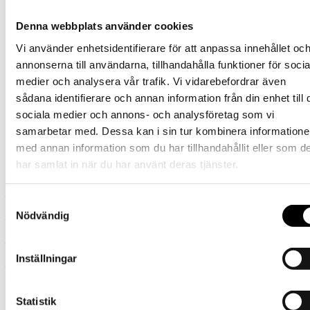
Kunskap om OT-system såsom SCADA, ICS, IIoT
Erfarenhet av modern molnbaserad infrastruktur och cloud-
Denna webbplats använder cookies
tjänster
Erfarenhet av datacenter samt cloud
Vi använder enhetsidentifierare för att anpassa innehållet oc
Erfarenhet av roadmap-arbete och strategisk IT-
infrastrukturutveckling
annonserna till användarna, tillhandahålla funktioner för socia
Förståelse för Industri 4.0 och IT/OT-integration
medier och analysera vår trafik. Vi vidarebefordrar även
Erfarenhet av produktionsnära IT och system i industrimiljöer
sådana identifierare och annan information från din enhet till 
sociala medier och annons- och analysföretag som vi
Omfattning: 100%
samarbetar med. Dessa kan i sin tur kombinera information
med annan information som du har tillhandahållit eller som d
Uppdragslängd:
6 månader
har samlat in när du har använt deras tjänster.
Vänligen ansök snarast med:
– Ditt uppdaterade CV
Samtyckesval
Nödvändig
– Timpris (inkl. omkostnader)
– Tillgänglighetsdatum
Inställningar
– En kort motivering varför du är lämplig uppdraget
Dela jobbet
Statistik