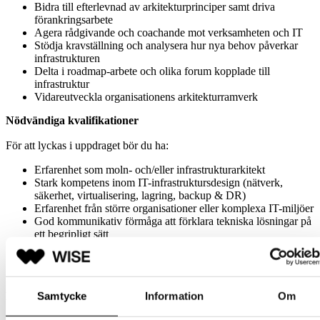
Bidra till efterlevnad av arkitekturprinciper samt driva
förankringsarbete
Agera rådgivande och coachande mot verksamheten och IT
Stödja kravställning och analysera hur nya behov påverkar
infrastrukturen
Delta i roadmap-arbete och olika forum kopplade till
infrastruktur
Vidareutveckla organisationens arkitekturramverk
Nödvändiga kvalifikationer
För att lyckas i uppdraget bör du ha:
Erfarenhet som moln- och/eller infrastrukturarkitekt
Stark kompetens inom IT-infrastruktursdesign (nätverk,
säkerhet, virtualisering, lagring, backup & DR)
Erfarenhet från större organisationer eller komplexa IT-miljöer
God kommunikativ förmåga att förklara tekniska lösningar på
ett begripligt sätt
Erfarenhet av molnplattformar, främst
Azure och AWS
Erfarenhet av hybridinfrastrukturmiljöer
Flytande svenska och engelska
Samtycke
Information
Om
Meriterande erfarenhet