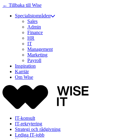
← Tillbaka till Wise
Specialistområden
Sales
Admin
Finance
HR
IT
Management
Marketing
Payroll
Inspiration
Karriär
Om Wise
IT-konsult
IT-rekrytering
Strategi och rådgivning
Lediga IT-jobb