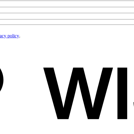
acy policy
.