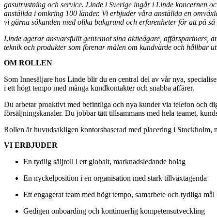
gasutrustning och service. Linde i Sverige ingår i Linde koncernen 
anställda i omkring 100 länder. Vi erbjuder våra anställda en omväx
vi gärna sökanden med olika bakgrund och erfarenheter för att på så s
Linde agerar ansvarsfullt gentemot sina aktieägare, affärspartners, a
teknik och produkter som förenar målen om kundvärde och hållbar ut
OM ROLLEN
Som Innesäljare hos Linde blir du en central del av vår nya, speciali
i ett högt tempo med många kundkontakter och snabba affärer.
Du arbetar proaktivt med befintliga och nya kunder via telefon och digi
försäljningskanaler. Du jobbar tätt tillsammans med hela teamet, kund
Rollen är huvudsakligen kontorsbaserad med placering i Stockholm, med
VI ERBJUDER
En tydlig säljroll i ett globalt, marknadsledande bolag
En nyckelposition i en organisation med stark tillväxtagenda
Ett engagerat team med högt tempo, samarbete och tydliga mål
Gedigen onboarding och kontinuerlig kompetensutveckling