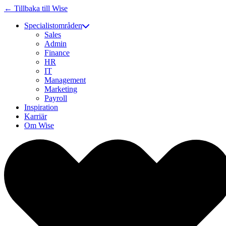
← Tillbaka till Wise
Specialistområden
Sales
Admin
Finance
HR
IT
Management
Marketing
Payroll
Inspiration
Karriär
Om Wise