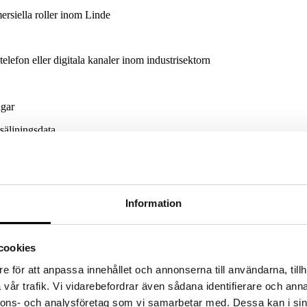
ersiella roller inom Linde
telefon eller digitala kanaler inom industrisektorn
ngar
säljningsdata
 PÅ RELATIONSBYGGANDE, BÅDE INTERNT OCH EXTERN
ERAD, MED EN STARK DRIVKRAFT ATT SKAPA AFFÄRER 
 AV DITT DAGLIGA ARBETE.
DU TRIVS I EN MILJÖ DÄR 
Information
y) och senior rekryteringskonsult Shahnoza Ibragimova. Alla ansökning
cookies
tjänsten i ett första steg så kommer ansvarig rekryterare ta kontakt med
n ska behandlas – skicka in din ansökan via ”Ansök här” i annonsen. Tj
e för att anpassa innehållet och annonserna till användarna, tillh
vår trafik. Vi vidarebefordrar även sådana identifierare och anna
nnons- och analysföretag som vi samarbetar med. Dessa kan i sin