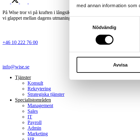
med annan information som du 
På Wise tror vi på kraften i långsiktiga matchningar där expertis, ny
vi glappet mellan dagens utmaningar och morgondagens möjligheter – 
Samtyckesval
Nödvändig
+46 10 222 76 00
Avvisa
info@wise.se
Tjänster
Konsult
Rekrytering
Strategiska tjänster
Specialist­områden
Management
Sales
IT
Payroll
Admin
Marketing
HR