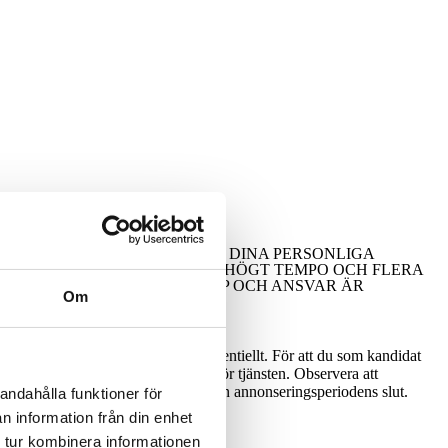
T.
VI LÄGGER STOR VIKT VID DINA PERSONLIGA
ÄVEN UNDER PERIODER MED HÖGT TEMPO OCH FLERA
SAMARBETE, SJÄLVLEDARSKAP OCH ANSVAR ÄR
Om
ar och kontakter behandlas konfidentiellt. För att du som kandidat
 dig om du har en matchande profil för tjänsten. Observera att
änsten kan komma att tillsättas innan annonseringsperiodens slut.
andahålla funktioner för
n information från din enhet
 tur kombinera informationen