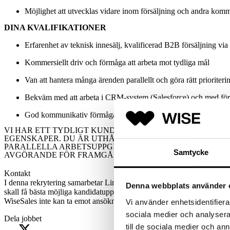
Möjlighet att utvecklas vidare inom försäljning och andra komm
DINA KVALIFIKATIONER
Erfarenhet av teknisk innesälj, kvalificerad B2B försäljning via 
Kommersiellt driv och förmåga att arbeta mot tydliga mål
Van att hantera många ärenden parallellt och göra rätt prioriteri
Bekväm med att arbeta i CRM-system (Salesforce) och med för
God kommunikativ förmåga och intresse för tekniska produkter
VI HAR ETT TYDLIGT KUNDFOKUS DÄR BASEN BYGGER
EGENSKAPER.
DU ÄR UTHÅLLIG OCH LÖSNINGSORIENT
PARALLELLA ARBETSUPPGIFTER SOM EN NATURLIG DEL
Samtycke
AVGÖRANDE FÖR FRAMGÅNG.
Kontakt
I denna rekrytering samarbetar Linde Gas med Wise Sales (fd.Salesonl
Denna webbplats använder 
skall få bästa möjliga kandidatupplevelse, ber vi dig ödmjukt att söka 
WiseSales inte kan ta emot ansökningar via e-post. För att din ansöka
Vi använder enhetsidentifierar
sociala medier och analysera 
Dela jobbet
till de sociala medier och a