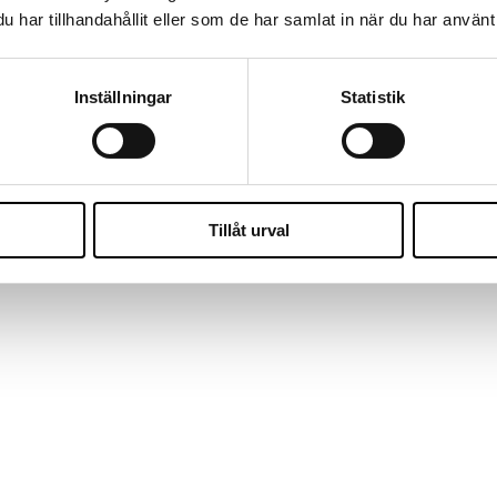
har tillhandahållit eller som de har samlat in när du har använt 
fikenhet och mod möter människors potential. Genom konsultlösningar, re
så att både människor och organisationer kan växa hållbart. Go the W
Inställningar
Statistik
Tillåt urval