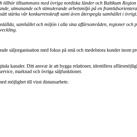
och tillhör tillsammans med övriga nordiska länder och Baltikum Regio
lande, utmanande och stimulerande arbetsmiljö på en framtidsorientera
ätt stärka vår konkurrenskraft samt även återspegla samhället i övrigt
nställda, samhället och miljön i alla sina affärsområden, regioner och p
veckling.
serade säljorganisation med fokus på små och medelstora kunder inom pr
tala kanaler. Ditt ansvar är att bygga relationer, identifiera affärsmöjl
service, marknad och övriga säljfunktioner.
 möjlighet till visst distansarbete.