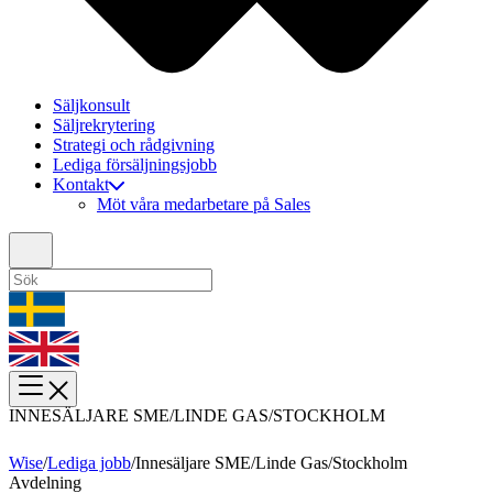
Säljkonsult
Säljrekrytering
Strategi och rådgivning
Lediga försäljningsjobb
Kontakt
Möt våra medarbetare på Sales
INNESÄLJARE SME/LINDE GAS/STOCKHOLM
Wise
/
Lediga jobb
/
Innesäljare SME/Linde Gas/Stockholm
Avdelning