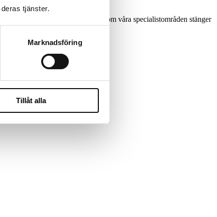
deras tjänster.
krytering och strategiska tjänster inom våra specialistområden stänger
ise Way.
Marknadsföring
Tillåt alla