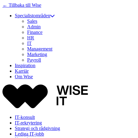
← Tillbaka till Wise
Specialistområden
Sales
Admin
Finance
HR
IT
Management
Marketing
Payroll
Inspiration
Karriär
Om Wise
IT-konsult
IT-rekrytering
Strategi och rådgivning
Lediga IT-jobb