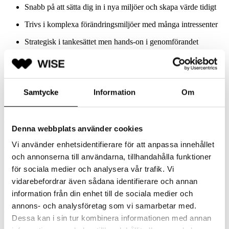
Snabb på att sätta dig in i nya miljöer och skapa värde tidigt
Trivs i komplexa förändringsmiljöer med många intressenter
Strategisk i tankesättet men hands‑on i genomförandet
Strukturerad, kommunikativ och förtroendeskapande
OM ORGANISATIONEN
Samtycke
Information
Om
Du blir del av en större organisation med höga ambitioner inom
både modernisering och hållbarhetsrapportering. Här arbetar du i ett
engagerat och framåtlutat team som värdesätter transparens, nära
Denna webbplats använder cookies
samarbete och en kultur där man vågar testa nytt.
Vi använder enhetsidentifierare för att anpassa innehållet
Organisationen befinner sig mitt i ett betydande transformation­
och annonserna till användarna, tillhandahålla funktioner
sarbete, vilket innebär stora möjligheter att påverka arbetssätt,
strukturer och rapporteringsmodeller. Du får arbeta med kompetenta
för sociala medier och analysera vår trafik. Vi
kollegor från HR, IT, hållbarhet och verksamhet — lokalt och
vidarebefordrar även sådana identifierare och annan
globalt — i en miljö där både tempo och kvalitet är viktigt.
information från din enhet till de sociala medier och
Det här är rätt steg för dig som vill kombinera
impact, utveckling
annons- och analysföretag som vi samarbetar med.
och ansvar
i en organisation som tar data och hållbarhet på största
Dessa kan i sin tur kombinera informationen med annan
allvar.