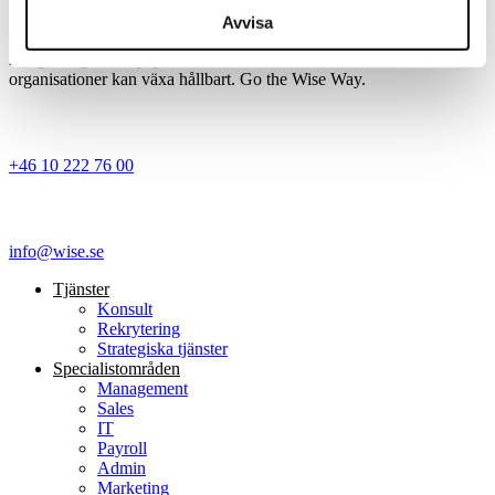
konsultlösningar, rekrytering och strategiska tjänster inom våra
Avvisa
specialistområden stänger vi glappet mellan dagens utmaningar och
morgondagens möjligheter – så att både människor och
organisationer kan växa hållbart. Go the Wise Way.
+46 10 222 76 00
info@wise.se
Tjänster
Konsult
Rekrytering
Strategiska tjänster
Specialist­områden
Management
Sales
IT
Payroll
Admin
Marketing