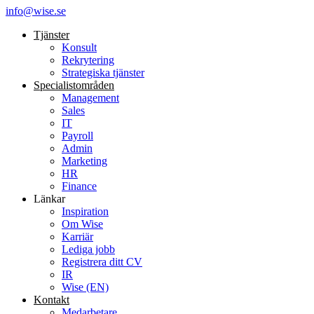
info@wise.se
Tjänster
Konsult
Rekrytering
Strategiska tjänster
Specialist­områden
Management
Sales
IT
Payroll
Admin
Marketing
HR
Finance
Länkar
Inspiration
Om Wise
Karriär
Lediga jobb
Registrera ditt CV
IR
Wise (EN)
Kontakt
Medarbetare