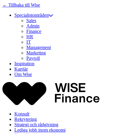
← Tillbaka till Wise
Specialistområden
Sales
Admin
Finance
HR
IT
Management
Marketing
Payroll
Inspiration
Karriär
Om Wise
Konsult
Rekrytering
Strategi och rådgivning
Lediga jobb inom ekonomi