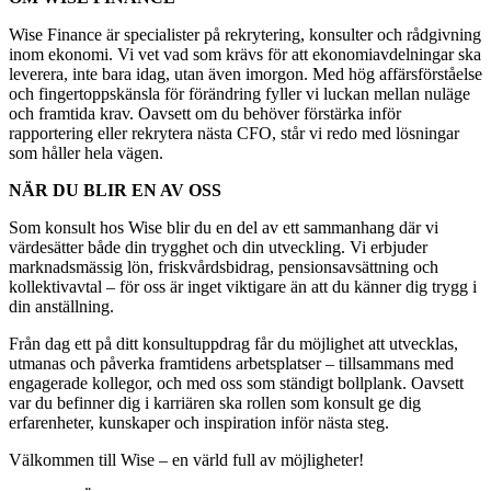
Wise Finance är specialister på rekrytering, konsulter och rådgivning
inom ekonomi. Vi vet vad som krävs för att ekonomiavdelningar ska
leverera, inte bara idag, utan även imorgon. Med hög affärsförståelse
och fingertoppskänsla för förändring fyller vi luckan mellan nuläge
och framtida krav. Oavsett om du behöver förstärka inför
rapportering eller rekrytera nästa CFO, står vi redo med lösningar
som håller hela vägen.
NÄR DU BLIR EN AV OSS
Som konsult hos Wise blir du en del av ett sammanhang där vi
värdesätter både din trygghet och din utveckling. Vi erbjuder
marknadsmässig lön, friskvårdsbidrag, pensionsavsättning och
kollektivavtal – för oss är inget viktigare än att du känner dig trygg i
din anställning.
Från dag ett på ditt konsultuppdrag får du möjlighet att utvecklas,
utmanas och påverka framtidens arbetsplatser – tillsammans med
engagerade kollegor, och med oss som ständigt bollplank. Oavsett
var du befinner dig i karriären ska rollen som konsult ge dig
erfarenheter, kunskaper och inspiration inför nästa steg.
Välkommen till Wise – en värld full av möjligheter!