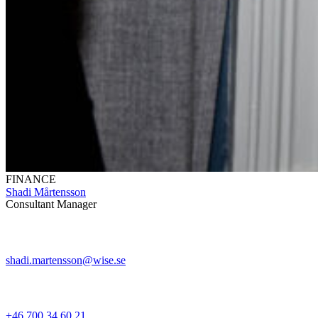
FINANCE
Shadi Mårtensson
Consultant Manager
shadi.martensson@wise.se
+46 700 34 60 21