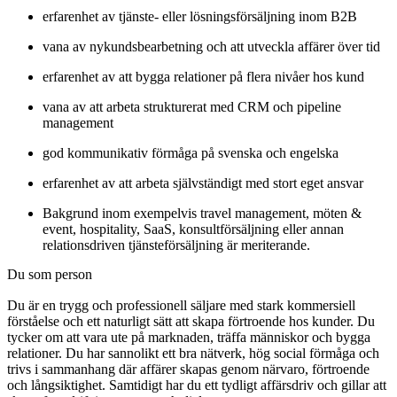
erfarenhet av tjänste- eller lösningsförsäljning inom B2B
vana av nykundsbearbetning och att utveckla affärer över tid
erfarenhet av att bygga relationer på flera nivåer hos kund
vana av att arbeta strukturerat med CRM och pipeline
management
god kommunikativ förmåga på svenska och engelska
erfarenhet av att arbeta självständigt med stort eget ansvar
Bakgrund inom exempelvis travel management, möten &
event, hospitality, SaaS, konsultförsäljning eller annan
relationsdriven tjänsteförsäljning är meriterande.
Du som person
Du är en trygg och professionell säljare med stark kommersiell
förståelse och ett naturligt sätt att skapa förtroende hos kunder. Du
tycker om att vara ute på marknaden, träffa människor och bygga
relationer. Du har sannolikt ett bra nätverk, hög social förmåga och
trivs i sammanhang där affärer skapas genom närvaro, förtroende
och långsiktighet. Samtidigt har du ett tydligt affärsdriv och gillar att