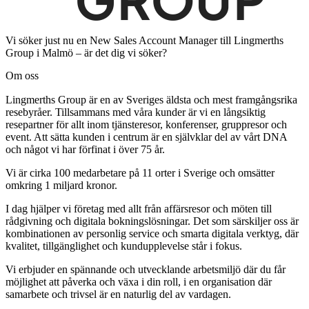
Vi söker just nu en New Sales Account Manager till Lingmerths
Group i Malmö – är det dig vi söker?
Om oss
Lingmerths Group är en av Sveriges äldsta och mest framgångsrika
resebyråer. Tillsammans med våra kunder är vi en långsiktig
resepartner för allt inom tjänsteresor, konferenser, gruppresor och
event. Att sätta kunden i centrum är en självklar del av vårt DNA
och något vi har förfinat i över 75 år.
Vi är cirka 100 medarbetare på 11 orter i Sverige och omsätter
omkring 1 miljard kronor.
I dag hjälper vi företag med allt från affärsresor och möten till
rådgivning och digitala bokningslösningar. Det som särskiljer oss är
kombinationen av personlig service och smarta digitala verktyg, där
kvalitet, tillgänglighet och kundupplevelse står i fokus.
Vi erbjuder en spännande och utvecklande arbetsmiljö där du får
möjlighet att påverka och växa i din roll, i en organisation där
samarbete och trivsel är en naturlig del av vardagen.