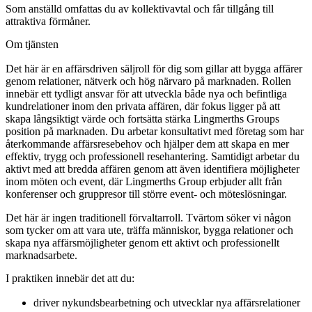
Som anställd omfattas du av kollektivavtal och får tillgång till
attraktiva förmåner.
Om tjänsten
Det här är en affärsdriven säljroll för dig som gillar att bygga affärer
genom relationer, nätverk och hög närvaro på marknaden. Rollen
innebär ett tydligt ansvar för att utveckla både nya och befintliga
kundrelationer inom den privata affären, där fokus ligger på att
skapa långsiktigt värde och fortsätta stärka Lingmerths Groups
position på marknaden. Du arbetar konsultativt med företag som har
återkommande affärsresebehov och hjälper dem att skapa en mer
effektiv, trygg och professionell resehantering. Samtidigt arbetar du
aktivt med att bredda affären genom att även identifiera möjligheter
inom möten och event, där Lingmerths Group erbjuder allt från
konferenser och gruppresor till större event- och möteslösningar.
Det här är ingen traditionell förvaltarroll. Tvärtom söker vi någon
som tycker om att vara ute, träffa människor, bygga relationer och
skapa nya affärsmöjligheter genom ett aktivt och professionellt
marknadsarbete.
I praktiken innebär det att du:
driver nykundsbearbetning och utvecklar nya affärsrelationer