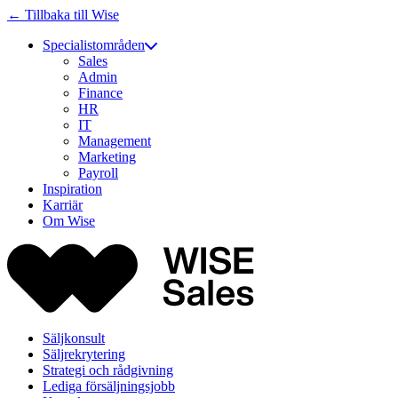
← Tillbaka till Wise
Specialistområden
Sales
Admin
Finance
HR
IT
Management
Marketing
Payroll
Inspiration
Karriär
Om Wise
Säljkonsult
Säljrekrytering
Strategi och rådgivning
Lediga försäljningsjobb