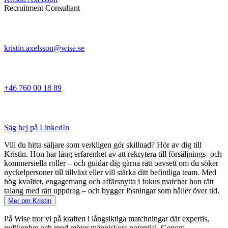
Recruitment Consultant
kristin.axelsson@wise.se
+46 760 00 18 89
Säg hej på LinkedIn
Vill du hitta säljare som verkligen gör skillnad? Hör av dig till
Kristin. Hon har lång erfarenhet av att rekrytera till försäljnings- och
kommersiella roller – och guidar dig gärna rätt oavsett om du söker
nyckelpersoner till tillväxt eller vill stärka ditt befintliga team. Med
hög kvalitet, engagemang och affärsnytta i fokus matchar hon rätt
talang med rätt uppdrag – och bygger lösningar som håller över tid.
Mer om Kristin
På Wise tror vi på kraften i långsiktiga matchningar där expertis,
nyfikenhet och mod möter människors potential. Genom