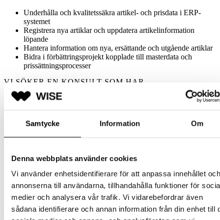
Underhålla och kvalitetssäkra artikel- och prisdata i ERP-
systemet
Registrera nya artiklar och uppdatera artikelinformation
löpande
Hantera information om nya, ersättande och utgående artiklar
Bidra i förbättringsprojekt kopplade till masterdata och
prissättningsprocesser
VI SÖKER EN KONSULT SOM HAR
Dokumenterad erfarenhet av
Microsoft Dynamics 365
Finance & Supply Chain Management (tidigare
D365F&O)
eller liknande ERP-system
Samtycke
Information
Om
God förståelse för prissättnings- och
artikelhanteringsprocesser
Förmåga att arbeta strukturerat, noggrant och självständigt
Stark analytisk förmåga samt intresse för att bidra till
Denna webbplats använder cookies
processförbättringar
Vi använder enhetsidentifierare för att anpassa innehållet oc
Omfattning: 50%
annonserna till användarna, tillhandahålla funktioner för socia
Vänligen ansök snarast med:
medier och analysera vår trafik. Vi vidarebefordrar även
sådana identifierare och annan information från din enhet till 
– Ditt uppdaterade CV