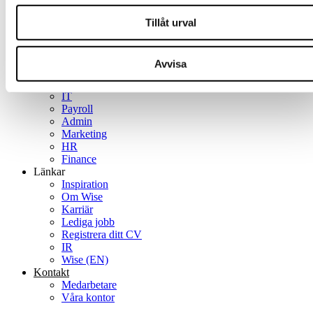
Tjänster
Konsult
Tillåt urval
Rekrytering
Strategiska tjänster
Specialist­områden
Avvisa
Management
Sales
IT
Payroll
Admin
Marketing
HR
Finance
Länkar
Inspiration
Om Wise
Karriär
Lediga jobb
Registrera ditt CV
IR
Wise (EN)
Kontakt
Medarbetare
Våra kontor