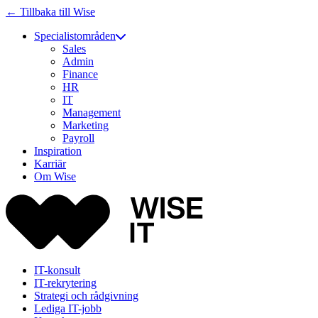
← Tillbaka till Wise
Specialistområden
Sales
Admin
Finance
HR
IT
Management
Marketing
Payroll
Inspiration
Karriär
Om Wise
IT-konsult
IT-rekrytering
Strategi och rådgivning
Lediga IT-jobb