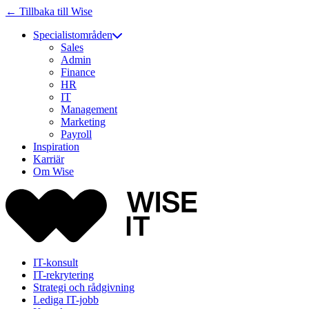
← Tillbaka till Wise
Specialistområden
Sales
Admin
Finance
HR
IT
Management
Marketing
Payroll
Inspiration
Karriär
Om Wise
IT-konsult
IT-rekrytering
Strategi och rådgivning
Lediga IT-jobb