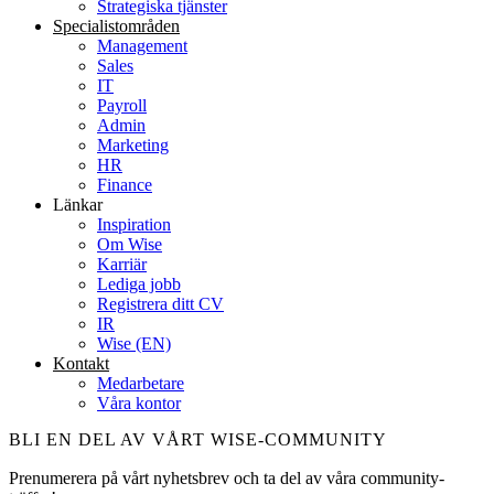
Strategiska tjänster
Specialist­områden
Management
Sales
IT
Payroll
Admin
Marketing
HR
Finance
Länkar
Inspiration
Om Wise
Karriär
Lediga jobb
Registrera ditt CV
IR
Wise (EN)
Kontakt
Medarbetare
Våra kontor
BLI EN DEL AV VÅRT WISE-COMMUNITY
Prenumerera på vårt nyhetsbrev och ta del av våra community-