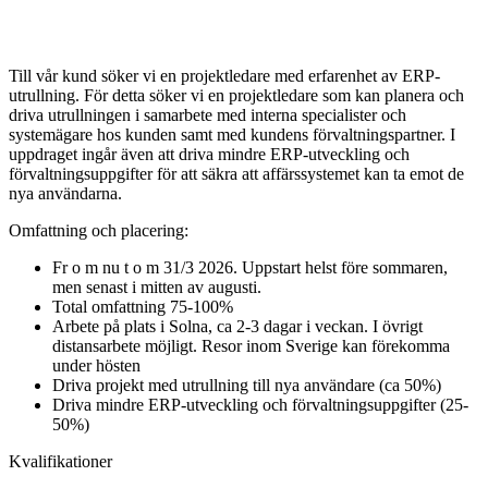
Till vår kund söker vi en projektledare med erfarenhet av ERP-
utrullning. För detta söker vi en projektledare som kan planera och
driva utrullningen i samarbete med interna specialister och
systemägare hos kunden samt med kundens förvaltningspartner. I
uppdraget ingår även att driva mindre ERP-utveckling och
förvaltningsuppgifter för att säkra att affärssystemet kan ta emot de
nya användarna.
Omfattning och placering:
Fr o m nu t o m 31/3 2026. Uppstart helst före sommaren,
men senast i mitten av augusti.
Total omfattning 75-100%
Arbete på plats i Solna, ca 2-3 dagar i veckan. I övrigt
distansarbete möjligt. Resor inom Sverige kan förekomma
under hösten
Driva projekt med utrullning till nya användare (ca 50%)
Driva mindre ERP-utveckling och förvaltningsuppgifter (25-
50%)
Kvalifikationer