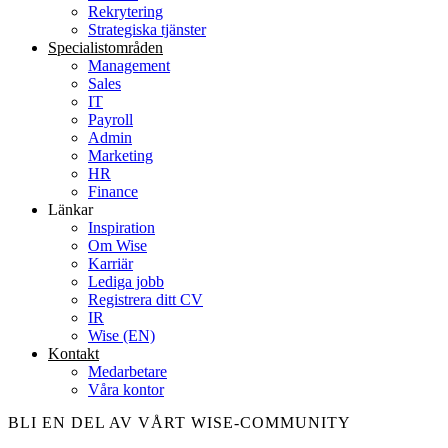
Rekrytering
Strategiska tjänster
Specialist­områden
Management
Sales
IT
Payroll
Admin
Marketing
HR
Finance
Länkar
Inspiration
Om Wise
Karriär
Lediga jobb
Registrera ditt CV
IR
Wise (EN)
Kontakt
Medarbetare
Våra kontor
BLI EN DEL AV VÅRT WISE-COMMUNITY