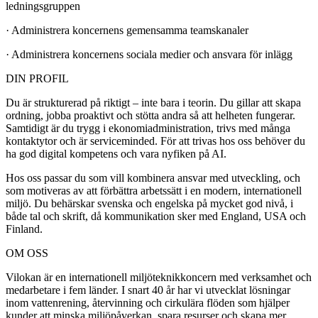
ledningsgruppen
·
Administrera koncernens gemensamma teamskanaler
·
Administrera koncernens sociala medier och ansvara för inlägg
DIN PROFIL
Du är strukturerad på riktigt – inte bara i teorin. Du gillar att skapa
ordning, jobba proaktivt och stötta andra så att helheten fungerar.
Samtidigt är du trygg i ekonomiadministration, trivs med många
kontaktytor och är serviceminded. För att trivas hos oss behöver du
ha god digital kompetens och vara nyfiken på AI.
Hos oss passar du som vill kombinera ansvar med utveckling, och
som motiveras av att förbättra arbetssätt i en modern, internationell
miljö. Du behärskar svenska och engelska på mycket god nivå, i
både tal och skrift, då kommunikation sker med England, USA och
Finland.
OM OSS
Vilokan är en internationell miljöteknikkoncern med verksamhet och
medarbetare i fem länder. I snart 40 år har vi utvecklat lösningar
inom vattenrening, återvinning och cirkulära flöden som hjälper
kunder att minska miljöpåverkan, spara resurser och skapa mer