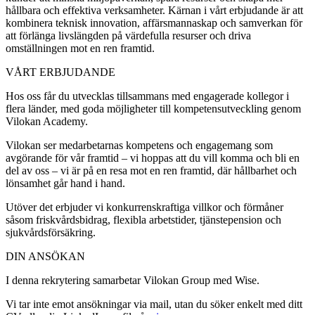
hållbara och effektiva verksamheter. Kärnan i vårt erbjudande är att
kombinera teknisk innovation, affärsmannaskap och samverkan för
att förlänga livslängden på värdefulla resurser och driva
omställningen mot en ren framtid.
VÅRT ERBJUDANDE
Hos oss får du utvecklas tillsammans med engagerade kollegor i
flera länder, med goda möjligheter till kompetensutveckling genom
Vilokan Academy.
Vilokan ser medarbetarnas kompetens och engagemang som
avgörande för vår framtid – vi hoppas att du vill komma och bli en
del av oss – vi är på en resa mot en ren framtid, där hållbarhet och
lönsamhet går hand i hand.
Utöver det erbjuder vi konkurrenskraftiga villkor och förmåner
såsom friskvårdsbidrag, flexibla arbetstider, tjänstepension och
sjukvårdsförsäkring.
DIN ANSÖKAN
I denna rekrytering samarbetar Vilokan Group med Wise.
Vi tar inte emot ansökningar via mail, utan du söker enkelt med ditt