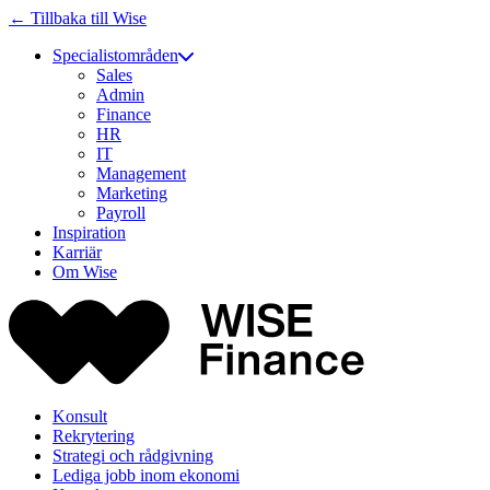
← Tillbaka till Wise
Specialistområden
Sales
Admin
Finance
HR
IT
Management
Marketing
Payroll
Inspiration
Karriär
Om Wise
Konsult
Rekrytering
Strategi och rådgivning
Lediga jobb inom ekonomi