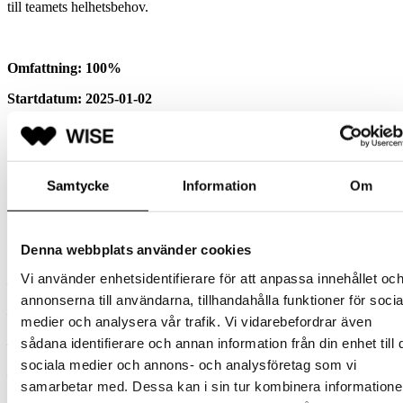
till teamets helhetsbehov.
Omfattning: 100%
Startdatum: 2025-01-02
Slutdatum: 2025-06-30 med goda möjligheter till förlängning
Placeringsort: Stockholm
Samtycke
Information
Om
Möjlighet till distansarbete: Ja
Språk: Svenska
Denna webbplats använder cookies
Vänligen ansök snarast med:
Vi använder enhetsidentifierare för att anpassa innehållet oc
– Ditt uppdaterade CV
annonserna till användarna, tillhandahålla funktioner för socia
– Timpris (inkl. omkostnader)
medier och analysera vår trafik. Vi vidarebefordrar även
sådana identifierare och annan information från din enhet till 
– Tillgänglighetsdatum
sociala medier och annons- och analysföretag som vi
– En kort motivering varför du är lämplig uppdraget.
samarbetar med. Dessa kan i sin tur kombinera information