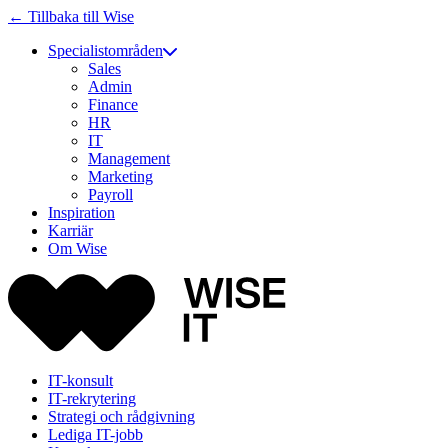
← Tillbaka till Wise
Specialistområden
Sales
Admin
Finance
HR
IT
Management
Marketing
Payroll
Inspiration
Karriär
Om Wise
IT-konsult
IT-rekrytering
Strategi och rådgivning
Lediga IT-jobb