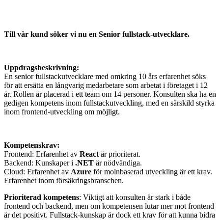
Till vår kund söker vi nu en Senior fullstack-utvecklare.
Uppdragsbeskrivning:
En senior fullstackutvecklare med omkring 10 års erfarenhet söks
för att ersätta en långvarig medarbetare som arbetat i företaget i 12
år. Rollen är placerad i ett team om 14 personer. Konsulten ska ha en
gedigen kompetens inom fullstackutveckling, med en särskild styrka
inom frontend-utveckling om möjligt.
Kompetenskrav:
Frontend: Erfarenhet av
React
är prioriterat.
Backend: Kunskaper i
.NET
är nödvändiga.
Cloud: Erfarenhet av
Azure
för molnbaserad utveckling är ett krav.
Erfarenhet inom försäkringsbranschen.
Prioriterad kompetens
: Viktigt att konsulten är stark i både
frontend och backend, men om kompetensen lutar mer mot frontend
är det positivt. Fullstack-kunskap är dock ett krav för att kunna bidra