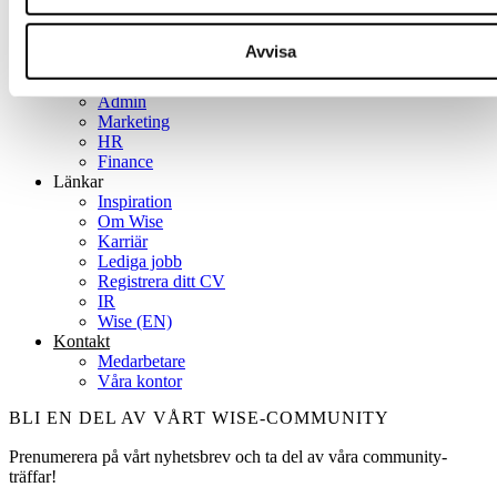
Specialist­områden
Management
Sales
Avvisa
IT
Payroll
Admin
Marketing
HR
Finance
Länkar
Inspiration
Om Wise
Karriär
Lediga jobb
Registrera ditt CV
IR
Wise (EN)
Kontakt
Medarbetare
Våra kontor
BLI EN DEL AV VÅRT WISE-COMMUNITY
Prenumerera på vårt nyhetsbrev och ta del av våra community-
träffar!