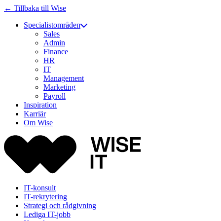
← Tillbaka till Wise
Specialistområden
Sales
Admin
Finance
HR
IT
Management
Marketing
Payroll
Inspiration
Karriär
Om Wise
IT-konsult
IT-rekrytering
Strategi och rådgivning
Lediga IT-jobb