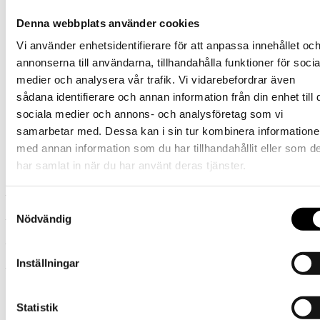
Administrera Teams-kanaler och andra samarbetsytor.
Denna webbplats använder cookies
Följa upp actions och säkerställa framdrift.
Vi använder enhetsidentifierare för att anpassa innehållet oc
Omfattning: 100%
annonserna till användarna, tillhandahålla funktioner för socia
Placering: Stockholm
medier och analysera vår trafik. Vi vidarebefordrar även
sådana identifierare och annan information från din enhet till 
Start: September
sociala medier och annons- och analysföretag som vi
Slut: Februari
samarbetar med. Dessa kan i sin tur kombinera information
Språk: Svenska och engelska
med annan information som du har tillhandahållit eller som d
har samlat in när du har använt deras tjänster.
Vänligen ansök snarast med:
– Ditt uppdaterade CV
Samtyckesval
Nödvändig
– Timpris (inkl. omkostnader)
– Tillgänglighetsdatum
Inställningar
– En kort motivering varför du är lämplig uppdraget.
Dela jobbet
Statistik