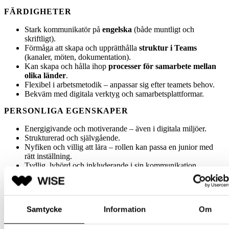
FÄRDIGHETER
Stark kommunikatör på
engelska
(både muntligt och
skriftligt).
Förmåga att skapa och upprätthålla
struktur i Teams
(kanaler, möten, dokumentation).
Kan skapa och hålla ihop
processer för samarbete mellan
olika länder
.
Flexibel i arbetsmetodik – anpassar sig efter teamets behov.
Bekväm med digitala verktyg och samarbetsplattformar.
PERSONLIGA EGENSKAPER
Energigivande och motiverande – även i digitala miljöer.
Strukturerad och självgående.
Nyfiken och villig att lära – rollen kan passa en junior med
rätt inställning.
Tydlig, lyhörd och inkluderande i sin kommunikation.
Ansvarsområden
Facilitera återkommande möten och workshops.
Samtycke
Information
Om
Säkerställa att mötesstrukturer och processer följs.
Skapa engagemang och energi i teamet – även utan kamera.
Stötta teamet i att arbeta effektivt över landsgränser.