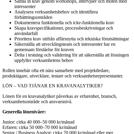
Samla in krav genom workshops, intervjuer och möten med
intressenter
Analysera verksamhetsbehov och identifiera
förbättringsområden
Dokumentera funktionella och icke-funktionella krav
Skapa kravspecifikationer, processbeskrivningar och
användarfall
Prioritera krav utifrån affärsnytta och tekniska förutsättningar
Säkerställa att utvecklingsteam och intressenter har en
gemensam förståelse för kraven
Delta i testning och validering för att säkerställa att lösningen
uppfyller verksamhetens behov
Rollen innebär ofta ett nära samarbete med projektledare,
produktägare, utvecklare, testare och verksamhetsrepresentanter.
LÖN – VAD TJÄNAR EN KRAVANALYTIKER?
Lönen för en kravanalytiker påverkas av erfarenhet, bransch,
verksamhetsområde och ansvarsnivå.
Generella lönenivåer:
Junior: cirka 40 000–50 000 kr/månad
Erfaren: cirka 50 000–70 000 kr/månad
Senior / Business Analyst: cirka 70 000 kr/månad eller mer