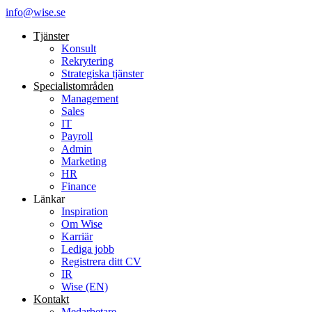
info@wise.se
Tjänster
Konsult
Rekrytering
Strategiska tjänster
Specialist­områden
Management
Sales
IT
Payroll
Admin
Marketing
HR
Finance
Länkar
Inspiration
Om Wise
Karriär
Lediga jobb
Registrera ditt CV
IR
Wise (EN)
Kontakt
Medarbetare