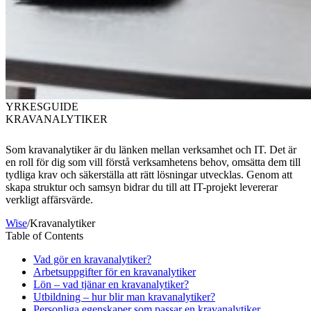
YRKESGUIDE
KRAVANALYTIKER
Som kravanalytiker är du länken mellan verksamhet och IT. Det är
en roll för dig som vill förstå verksamhetens behov, omsätta dem till
tydliga krav och säkerställa att rätt lösningar utvecklas. Genom att
skapa struktur och samsyn bidrar du till att IT-projekt levererar
verkligt affärsvärde.
Wise
/
Kravanalytiker
Table of Contents
Vad gör en kravanalytiker?
Arbetsuppgifter för en kravanalytiker
Lön – vad tjänar en kravanalytiker?
Utbildning – hur blir man kravanalytiker?
Personliga egenskaper som passar en kravanalytiker