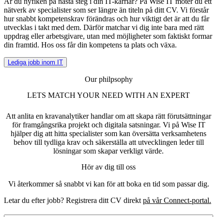
Är du nyfiken på nästa steg i din IT-karriär? På Wise IT möter du ett
nätverk av specialister som ser längre än titeln på ditt CV. Vi förstår
hur snabbt kompetenskrav förändras och hur viktigt det är att du får
utvecklas i takt med dem. Därför matchar vi dig inte bara med rätt
uppdrag eller arbetsgivare, utan med möjligheter som faktiskt formar
din framtid. Hos oss får din kompetens ta plats och växa.
Lediga jobb inom IT
Our philpsophy
LETS MATCH YOUR NEED WITH AN EXPERT
Att anlita en kravanalytiker handlar om att skapa rätt förutsättningar
för framgångsrika projekt och digitala satsningar. Vi på Wise IT
hjälper dig att hitta specialister som kan översätta verksamhetens
behov till tydliga krav och säkerställa att utvecklingen leder till
lösningar som skapar verkligt värde.
Hör av dig till oss
Vi återkommer så snabbt vi kan för att boka en tid som passar dig.
Letar du efter jobb? Registrera ditt CV direkt
på vår Connect-portal.