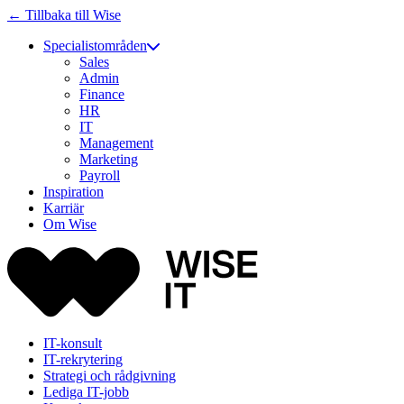
← Tillbaka till Wise
Specialistområden
Sales
Admin
Finance
HR
IT
Management
Marketing
Payroll
Inspiration
Karriär
Om Wise
IT-konsult
IT-rekrytering
Strategi och rådgivning
Lediga IT-jobb