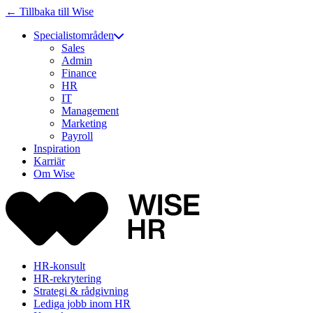
← Tillbaka till Wise
Specialistområden
Sales
Admin
Finance
HR
IT
Management
Marketing
Payroll
Inspiration
Karriär
Om Wise
HR-konsult
HR-rekrytering
Strategi & rådgivning
Lediga jobb inom HR