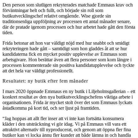
Den person som slutligen rekryterades matchade Emmaus krav och
förväntningar helt och fullt, och började sin roll som
butikutvecklingschef relativt omgående. Wise gjorde sin
traditionsenliga uppföljning av processen ett antal månader senare,
där de pratade igenom processen och hur arbetet hade gått den första
tiden.
Frida betonar att hon var väldigt nöjd med hur snabbt och smidigt
rekryteringen hade gått – samtidigt som hon gladdes åt att se hur
kandidaterna fick en mycket positiv upplevelse av Emmaus som
arbetsgivare. Hon berättar även att flera personer som kom längre i
processen kommenterade sin positiva kandidatupplevelse och tyckte
att det hela var väldigt professionellt.
Resultatet: ny butik efter fem månader
I mars 2020 öppnade Emmaus en ny butik i Liljeholmsgallerian – ett
konkret resultat av den nya butikutvecklingschefens viktiga arbete i
organisationen. Frida är mycket stolt över det som Emmaus lyckats
åstadkomma på kort tid, och ser ljust på framtiden.
“Jag hoppas att allt fler inser att vi inte kan fortsätta konsumera
kläder i den utsträckning vi gör idag. Vi på Emmaus vill vara ett
attraktivt alternativ till nyproducerat, och genom att öppna fler fina
butiker kan vi locka ännu fler kunder att både lämna in och handla