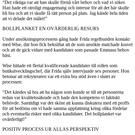
“Det viktiga var att han skulle förstå vårt behov och vad vi söker.
Han hade ett otroligt engagemang och intresse för att det här skulle
bli bra och att vi skulle få rätt person på plats. Jag kände hela tiden
att vi delade det målet!”
BOLLPLANKET EN OVÄRDERLIG RESURS
Under ansökningsprocessens gång hade Frida regelbunden kontakt
med Wise, där hon fick bekräftat att de som ansökte matchade kravet
och att de gick vidare med kandidater som passade Emmaus behov
bäst.
Wise hittade ett flertal kvalificerade kandidater till rollen som
butikutvecklingschef, där Frida själv intervjuade sex personer. Hon
betonar att rekryteraren var ett extra bra stöd även i slutet av
processen:
“Det kändes så bra att ha någon som kunde se till att personerna
redan var kvalitetssäkrade och hade den kompetens vi faktiskt
behövde. Samtidigt var det skönt att kunna diskutera med ett proffs
för att bedöma om vi hade samma uppfattning kring olika fördelar
och eventuella risker med olika kandidater. Det bollplanket var
ovärderligt!”
POSITIV PROCESS UR ALLAS PERSPEKTIV