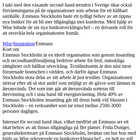
I takt med den växande second hand-trenden i Sverige ökar också
förväntningarna på de organisationer som arbetar för ett hållbart
samhälle. Emmaus Stockholm hade ett tydligt behov av att öppna
nya butiker för att bli mer tillgängliga mot kunderna. Med hjälp av
Wise hittade de sin nya butikutvecklingschef – en drivande roll för
att utveckla hela organisationen framåt.
Wise
/
Inspiration
/
Emmaus
Kort om
Emmaus Stockholm är en ideell organisation som genom insamling
och secondhandförsäljning bedriver arbete för fred, mänskliga
rättigheter och hållbar utveckling. Textilindustrin är den näst mest
förorenade branschen i världen, och därför ägnar Emmaus
Stockholm stora delar av sitt arbete åt just textilier. Organisationen
strävar efter att så stor andel som möjligt av de gåvor som lämnas in
återanvänds. Det som inte går att återanvända sorteras till
återvinning och i sista hand till energiutvinning. Hela 40% av
Emmaus Stockholms insamling går till deras butik vid Slussen i
Stockholm – en verksamhet som tar emot mellan 2500-3000
personer dagligen.
Intresset för second hand ökar, vilket medfört att Emmaus ser ett
ökat behov av att finnas tillgängliga på fler platser. Frida Dunger,
generalsekreterare på Emmaus Stockholm, berättar om hur hon med
hjälp av Wise rekryterade en butikutvecklingschef – en helt ny roll