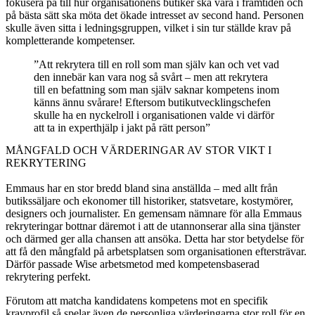
fokusera på till hur organisationens butiker ska vara i framtiden och
på bästa sätt ska möta det ökade intresset av second hand. Personen
skulle även sitta i ledningsgruppen, vilket i sin tur ställde krav på
kompletterande kompetenser.
”Att rekrytera till en roll som man själv kan och vet vad
den innebär kan vara nog så svårt – men att rekrytera
till en befattning som man själv saknar kompetens inom
känns ännu svårare! Eftersom butikutvecklingschefen
skulle ha en nyckelroll i organisationen valde vi därför
att ta in experthjälp i jakt på rätt person”
MÅNGFALD OCH VÄRDERINGAR AV STOR VIKT I
REKRYTERING
Emmaus har en stor bredd bland sina anställda – med allt från
butikssäljare och ekonomer till historiker, statsvetare, kostymörer,
designers och journalister. En gemensam nämnare för alla Emmaus
rekryteringar bottnar däremot i att de utannonserar alla sina tjänster
och därmed ger alla chansen att ansöka. Detta har stor betydelse för
att få den mångfald på arbetsplatsen som organisationen eftersträvar.
Därför passade Wise arbetsmetod med kompetensbaserad
rekrytering perfekt.
Förutom att matcha kandidatens kompetens mot en specifik
kravprofil så spelar även de personliga värderingarna stor roll för en