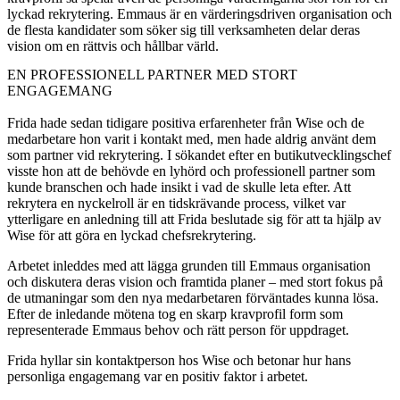
lyckad rekrytering. Emmaus är en värderingsdriven organisation och
de flesta kandidater som söker sig till verksamheten delar deras
vision om en rättvis och hållbar värld.
EN PROFESSIONELL PARTNER MED STORT
ENGAGEMANG
Frida hade sedan tidigare positiva erfarenheter från Wise och de
medarbetare hon varit i kontakt med, men hade aldrig använt dem
som partner vid rekrytering. I sökandet efter en butikutvecklingschef
visste hon att de behövde en lyhörd och professionell partner som
kunde branschen och hade insikt i vad de skulle leta efter. Att
rekrytera en nyckelroll är en tidskrävande process, vilket var
ytterligare en anledning till att Frida beslutade sig för att ta hjälp av
Wise för att göra en lyckad chefsrekrytering.
Arbetet inleddes med att lägga grunden till Emmaus organisation
och diskutera deras vision och framtida planer – med stort fokus på
de utmaningar som den nya medarbetaren förväntades kunna lösa.
Efter de inledande mötena tog en skarp kravprofil form som
representerade Emmaus behov och rätt person för uppdraget.
Frida hyllar sin kontaktperson hos Wise och betonar hur hans
personliga engagemang var en positiv faktor i arbetet.