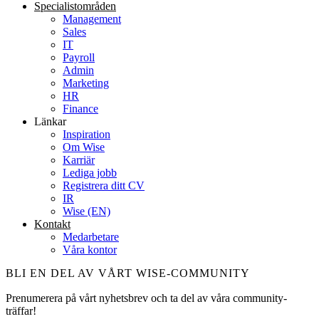
Specialist­områden
Management
Sales
IT
Payroll
Admin
Marketing
HR
Finance
Länkar
Inspiration
Om Wise
Karriär
Lediga jobb
Registrera ditt CV
IR
Wise (EN)
Kontakt
Medarbetare
Våra kontor
BLI EN DEL AV VÅRT WISE-COMMUNITY
Prenumerera på vårt nyhetsbrev och ta del av våra community-
träffar!