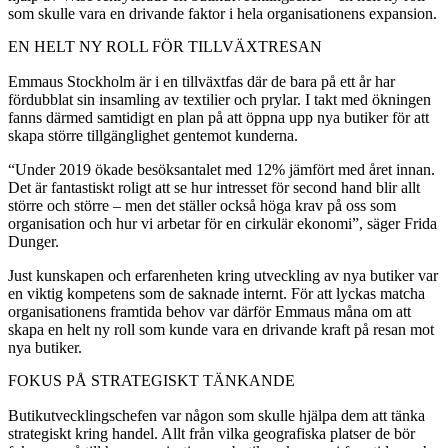
som skulle vara en drivande faktor i hela organisationens expansion.
EN HELT NY ROLL FÖR TILLVÄXTRESAN
Emmaus Stockholm är i en tillväxtfas där de bara på ett år har
fördubblat sin insamling av textilier och prylar. I takt med ökningen
fanns därmed samtidigt en plan på att öppna upp nya butiker för att
skapa större tillgänglighet gentemot kunderna.
“Under 2019 ökade besöksantalet med 12% jämfört med året innan.
Det är fantastiskt roligt att se hur intresset för second hand blir allt
större och större – men det ställer också höga krav på oss som
organisation och hur vi arbetar för en cirkulär ekonomi”, säger Frida
Dunger.
Just kunskapen och erfarenheten kring utveckling av nya butiker var
en viktig kompetens som de saknade internt. För att lyckas matcha
organisationens framtida behov var därför Emmaus måna om att
skapa en helt ny roll som kunde vara en drivande kraft på resan mot
nya butiker.
FOKUS PÅ STRATEGISKT TÄNKANDE
Butikutvecklingschefen var någon som skulle hjälpa dem att tänka
strategiskt kring handel. Allt från vilka geografiska platser de bör