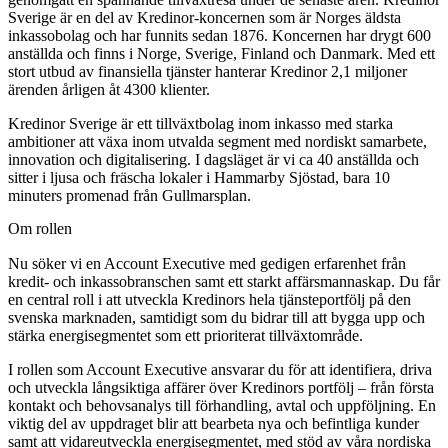
Sverige är en del av Kredinor-koncernen som är Norges äldsta
inkassobolag och har funnits sedan 1876. Koncernen har drygt 600
anställda och finns i Norge, Sverige, Finland och Danmark. Med ett
stort utbud av finansiella tjänster hanterar Kredinor 2,1 miljoner
ärenden årligen åt 4300 klienter.
Kredinor Sverige är ett tillväxtbolag inom inkasso med starka
ambitioner att växa inom utvalda segment med nordiskt samarbete,
innovation och digitalisering. I dagsläget är vi ca 40 anställda och
sitter i ljusa och fräscha lokaler i Hammarby Sjöstad, bara 10
minuters promenad från Gullmarsplan.
Om rollen
Nu söker vi en Account Executive med gedigen erfarenhet från
kredit- och inkassobranschen samt ett starkt affärsmannaskap. Du får
en central roll i att utveckla Kredinors hela tjänsteportfölj på den
svenska marknaden, samtidigt som du bidrar till att bygga upp och
stärka energisegmentet som ett prioriterat tillväxtområde.
I rollen som Account Executive ansvarar du för att identifiera, driva
och utveckla långsiktiga affärer över Kredinors portfölj – från första
kontakt och behovsanalys till förhandling, avtal och uppföljning. En
viktig del av uppdraget blir att bearbeta nya och befintliga kunder
samt att vidareutveckla energisegmentet, med stöd av våra nordiska