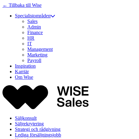
← Tillbaka till Wise
Specialistområden
Sales
Admin
Finance
HR
IT
Management
Marketing
Payroll
Inspiration
Karriär
Om Wise
Säljkonsult
Säljrekrytering
Strategi och rådgivning
Lediga försäljningsjobb