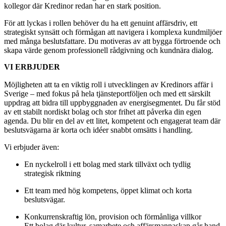
kollegor där Kredinor redan har en stark position.
För att lyckas i rollen behöver du ha ett genuint affärsdriv, ett
strategiskt synsätt och förmågan att navigera i komplexa kundmiljöer
med många beslutsfattare. Du motiveras av att bygga förtroende och
skapa värde genom professionell rådgivning och kundnära dialog.
VI ERBJUDER
Möjligheten att ta en viktig roll i utvecklingen av Kredinors affär i
Sverige – med fokus på hela tjänsteportföljen och med ett särskilt
uppdrag att bidra till uppbyggnaden av energisegmentet. Du får stöd
av ett stabilt nordiskt bolag och stor frihet att påverka din egen
agenda. Du blir en del av ett litet, kompetent och engagerat team där
beslutsvägarna är korta och idéer snabbt omsätts i handling.
Vi erbjuder även:
En nyckelroll i ett bolag med stark tillväxt och tydlig
strategisk riktning
Ett team med hög kompetens, öppet klimat och korta
beslutsvägar.
Konkurrenskraftig lön, provision och förmånliga villkor
Ett bolag där kultur, samarbete och affärsmannaskap går hand