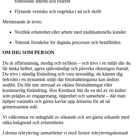
förtroende internt och externt
Flytande svenska och engelska i tal och skrift
Meriterande är även:
Nordisk erfarenhet eller arbete med multinationella kunder
Teknisk förståelse för digitala processer och betalflöden
OM DIG SOM PERSON
Du är affärsmässig, modig och nyfiken – och trivs i en miljö där du
får tänka helhet, agera självständigt och påverka riktningen framåt.
Du trivs i ständig förändring och vara stresstålig: du känner dig
bekväm i en dynamisk miljö där förutsättningarna kan ändras
snabbt. Du blir inte stressad av oklara förutsättningar eller
kontinuerlig förändring. Hos Kredinor blir du en del av en kultur
som präglas av engagemang, öppenhet och samarbete – där man
hjälper varandra och gärna kavlar upp ärmarna för att nå
gemensamma mål.
Vi välkomnar en mångfald av sökande och ser gärna sökande med
olika bakgrund och erfarenheter.
I denna rekrytering samarbetar vi med Senior rekryteringskonsult