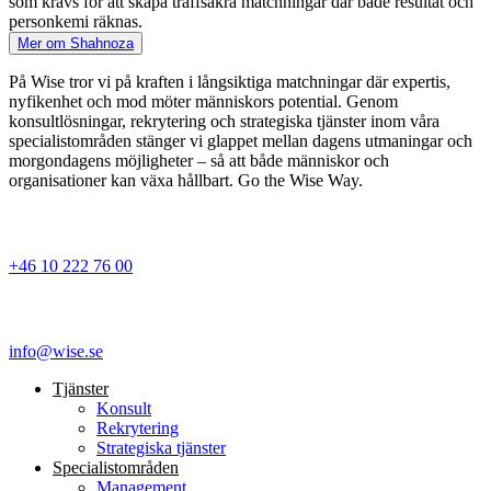
som krävs för att skapa träffsäkra matchningar där både resultat och
personkemi räknas.
Mer om Shahnoza
På Wise tror vi på kraften i långsiktiga matchningar där expertis,
nyfikenhet och mod möter människors potential. Genom
konsultlösningar, rekrytering och strategiska tjänster inom våra
specialistområden stänger vi glappet mellan dagens utmaningar och
morgondagens möjligheter – så att både människor och
organisationer kan växa hållbart. Go the Wise Way.
+46 10 222 76 00
info@wise.se
Tjänster
Konsult
Rekrytering
Strategiska tjänster
Specialist­områden
Management