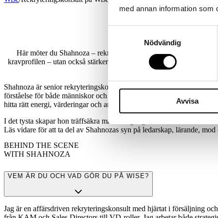
med annan information som du 
Samtyckesval
Nödvändig
Här möter du Shahnoza – rekryteringskonsult på Wise Sales och spec
kravprofilen – utan också stärker teamets helhet. I den här intervjun
Shahnoza är senior rekryteringskonsult på Wise Sales och specialist på
förståelse för både människor och organisationer, hjälper hon företag 
Avvisa
hitta rätt energi, värderingar och ambitioner.
I det tysta skapar hon träffsäkra matchningar genom tillit, struktur och
Läs vidare för att ta del av Shahnozas syn på ledarskap, lärande, mod 
BEHIND THE SCENE
WITH SHAHNOZA
VEM ÄR DU OCH VAD GÖR DU PÅ WISE?
Jag är en affärsdriven rekryteringskonsult med hjärtat i försäljning o
från KAM och Sales Directors till VD-roller. Jag arbetar både strategi