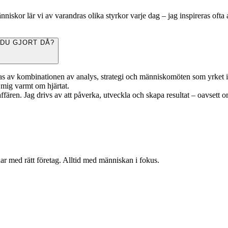
änniskor lär vi av varandras olika styrkor varje dag – jag inspireras of
 DU GJORT DÅ?
eras av kombinationen av analys, strategi och människomöten som yrket inn
 mig varmt om hjärtat.
ären. Jag drivs av att påverka, utveckla och skapa resultat – oavsett o
r med rätt företag. Alltid med människan i fokus.