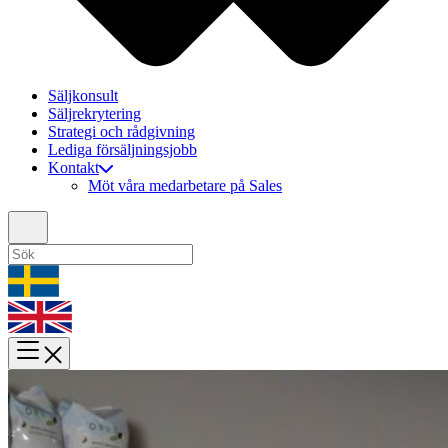
Säljkonsult
Säljrekrytering
Strategi och rådgivning
Lediga försäljningsjobb
Kontakt
Möt våra medarbetare på Sales