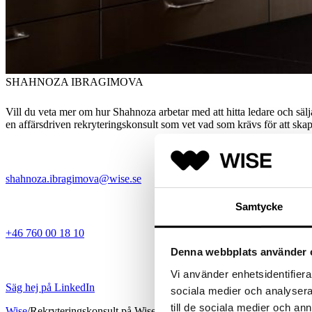
SHAHNOZA IBRAGIMOVA
Vill du veta mer om hur Shahnoza arbetar med att hitta ledare och sälja
en affärsdriven rekryteringskonsult som vet vad som krävs för att ska
shahnoza.ibragimova@wise.se
Samtycke
+46 760 00 18 10
Denna webbplats använder 
Vi använder enhetsidentifierar
Säg hej på LinkedIn
sociala medier och analysera 
till de sociala medier och a
Wise
/
Rekryteringskonsult på Wise Sales