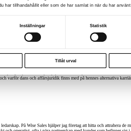
har tillhandahållit eller som de har samlat in när du har använt 
Meet Shahnoza
SHAPING COMMERCIAL TEAMS THAT DELIVER
Inställningar
Statistik
ialist på att hitta rätt kompetens inom försäljning och ledarskap. Hon ha
 delar hon med sig av sina perspektiv på affärsnära rekrytering, hur man 
hennes viktigaste verktyg i jakten på nästa nyckelperson.
 att hitta ledare och säljare som gör verklig skillnad – från KAM och fö
i tillväxt eller förändring att bygga starka, hållbara team. För Shahnoz
Tillåt urval
 en tydlig vilja att förstå på djupet. Hon ser styrkan i att kombinera vä
och varför dans och affärsjuridik finns med på hennes alternativa karriä
ch ledarskap. På Wise Sales hjälper jag företag att hitta och attrahera 
skt och operativt, ofta i nära partnerskap med kunder som befinner sig i 