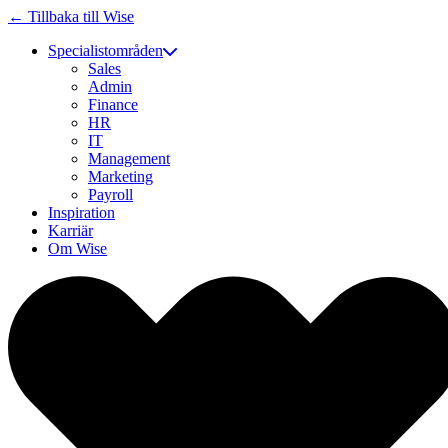
← Tillbaka till Wise
Specialistområden
Sales
Admin
Finance
HR
IT
Management
Marketing
Payroll
Inspiration
Karriär
Om Wise