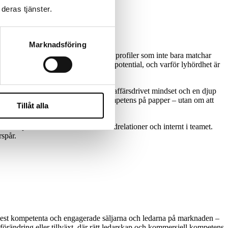
deras tjänster.
Marknadsföring
r ett skarpt öga för att identifiera profiler som inte bara matchar
hittar kandidater med både driv och potential, och varför lyhördhet är
rsäljningschefer till VD:ar. Med ett affärsdrivet mindset och en djup
a handlar rekrytering inte bara om kompetens på papper – utan om att
Tillåt alla
rme med professionalism – både i kundrelationer och internt i teamet.
rspår.
de mest kompetenta och engagerade säljarna och ledarna på marknaden –
förändring eller tillväxt, där rätt ledarskap och kommersiell kompetens