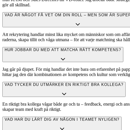
gör all skillnad.
VAD ÄR NÅGOT FÅ VET OM DIN ROLL – MEN SOM ÄR SUPE
Att rekrytering handlar minst lika mycket om människor som om affär. D
raderna, skapa tillit och våga utmana – för att varje matchning ska hål
HUR JOBBAR DU MED ATT MATCHA RÄTT KOMPETENS?
Jag går på djupet. För mig handlar det inte bara om erfarenhet på pap
hittar jag den där kombinationen av kompetens och kultur som verklig
VAD TYCKER DU UTMÄRKER EN RIKTIGT BRA KOLLEGA?
En riktigt bra kollega vågar både ge och ta – feedback, energi och a
skapar team med kraft på riktigt.
VAD HAR DU LÄRT DIG AV NÅGON I TEAMET NYLIGEN?