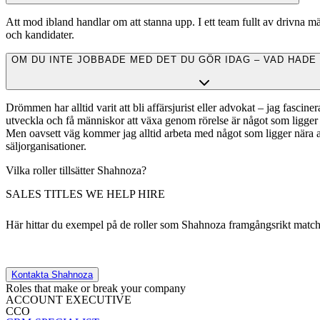
Att mod ibland handlar om att stanna upp. I ett team fullt av drivna m
och kandidater.
OM DU INTE JOBBADE MED DET DU GÖR IDAG – VAD HADE
Drömmen har alltid varit att bli affärsjurist eller advokat – jag fascin
utveckla och få människor att växa genom rörelse är något som ligger
Men oavsett väg kommer jag alltid arbeta med något som ligger nära aff
säljorganisationer.
Vilka roller tillsätter Shahnoza?
SALES TITLES WE HELP HIRE
Här hittar du exempel på de roller som Shahnoza framgångsrikt matcha
Kontakta Shahnoza
Roles that make or break your company
ACCOUNT EXECUTIVE
CCO