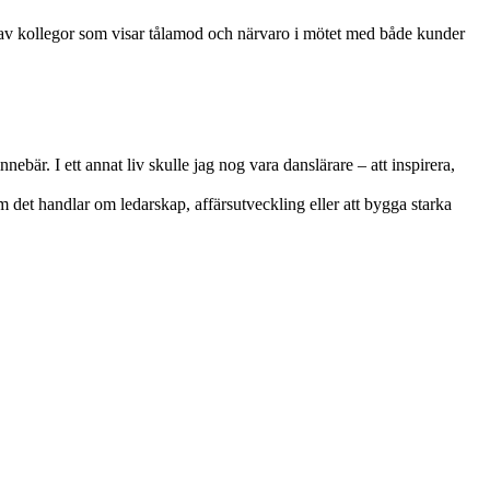
ta av kollegor som visar tålamod och närvaro i mötet med både kunder
ebär. I ett annat liv skulle jag nog vara danslärare – att inspirera,
m det handlar om ledarskap, affärsutveckling eller att bygga starka