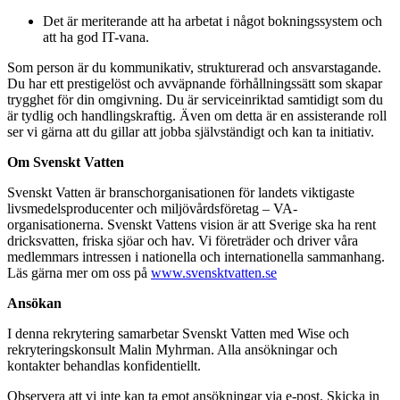
Det är meriterande att ha arbetat i något bokningssystem och
att ha god IT-vana.
Som person är du kommunikativ, strukturerad och ansvarstagande.
Du har ett prestigelöst och avväpnande förhållningssätt som skapar
trygghet för din omgivning. Du är serviceinriktad samtidigt som du
är tydlig och handlingskraftig. Även om detta är en assisterande roll
ser vi gärna att du gillar att jobba självständigt och kan ta initiativ.
Om Svenskt Vatten
Svenskt Vatten är branschorganisationen för landets viktigaste
livsmedelsproducenter och miljövårdsföretag – VA-
organisationerna. Svenskt Vattens vision är att Sverige ska ha rent
dricksvatten, friska sjöar och hav. Vi företräder och driver våra
medlemmars intressen i nationella och internationella sammanhang.
Läs gärna mer om oss på
www.svensktvatten.se
Ansökan
I denna rekrytering samarbetar Svenskt Vatten med Wise och
rekryteringskonsult Malin Myhrman. Alla ansökningar och
kontakter behandlas konfidentiellt.
Observera att vi inte kan ta emot ansökningar via e-post. Skicka in