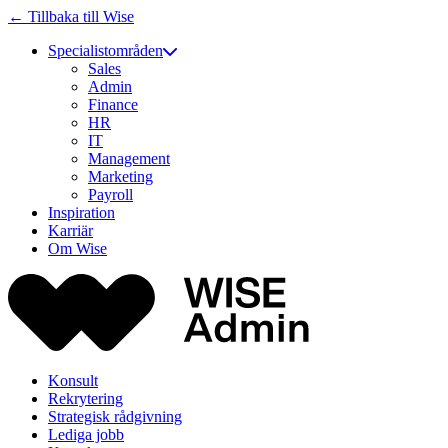
← Tillbaka till Wise
Specialistområden
Sales
Admin
Finance
HR
IT
Management
Marketing
Payroll
Inspiration
Karriär
Om Wise
Konsult
Rekrytering
Strategisk rådgivning
Lediga jobb