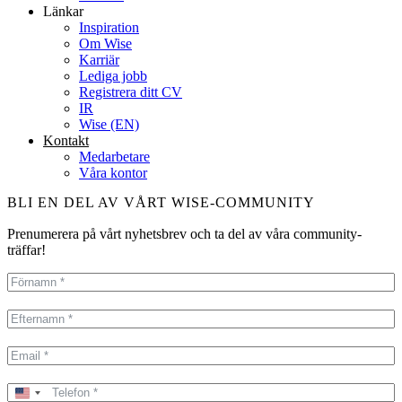
Länkar
Inspiration
Om Wise
Karriär
Lediga jobb
Registrera ditt CV
IR
Wise (EN)
Kontakt
Medarbetare
Våra kontor
BLI EN DEL AV VÅRT WISE-COMMUNITY
Prenumerera på vårt nyhetsbrev och ta del av våra community-
träffar!
United