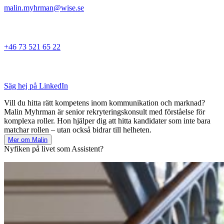
malin.myhrman@wise.se
+46 73 521 65 22
Säg hej på LinkedIn
Vill du hitta rätt kompetens inom kommunikation och marknad?
Malin Myhrman är senior rekryteringskonsult med förståelse för
komplexa roller. Hon hjälper dig att hitta kandidater som inte bara
matchar rollen – utan också bidrar till helheten.
Mer om Malin
Nyfiken på livet som Assistent?