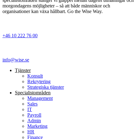
specialistområden stänger vi glappet mellan dagens utmaningar och
morgondagens möjligheter – så att både människor och
organisationer kan växa hållbart. Go the Wise Way.
+46 10 222 76 00
info@wise.se
Tjänster
Konsult
Rekrytering
Strategiska tjänster
Specialist­områden
Management
Sales
IT
Payroll
Admin
Marketing
HR
Finance