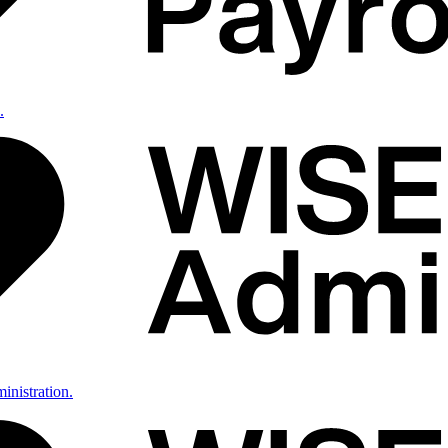
.
inistration.