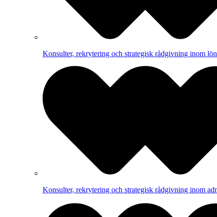
Konsulter, rekrytering och strategisk rådgivning inom lön
Konsulter, rekrytering och strategisk rådgivning inom adm