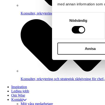
med annan information som du 
Konsulter, rekrytering och strategisk rådgivning inom e
Samtyckesval
Nödvändig
Avvisa
Konsulter, rekrytering och strategisk rådgivning för chef- 
Inspiration
Lediga jobb
Om Wise
Kontakt
Möt våra medarbetare