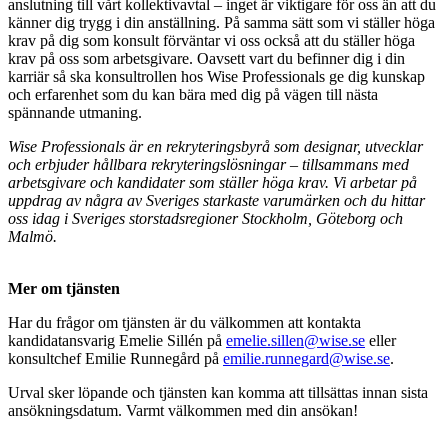
anslutning till vårt kollektivavtal – inget är viktigare för oss än att du
känner dig trygg i din anställning. På samma sätt som vi ställer höga
krav på dig som konsult förväntar vi oss också att du ställer höga
krav på oss som arbetsgivare. Oavsett vart du befinner dig i din
karriär så ska konsultrollen hos Wise Professionals ge dig kunskap
och erfarenhet som du kan bära med dig på vägen till nästa
spännande utmaning.
Wise Professionals är en rekryteringsbyrå som designar, utvecklar
och erbjuder hållbara rekryteringslösningar – tillsammans med
arbetsgivare och kandidater som ställer höga krav. Vi arbetar på
uppdrag av några av Sveriges starkaste varumärken och du hittar
oss idag i Sveriges storstadsregioner Stockholm, Göteborg och
Malmö.
Mer om tjänsten
Har du frågor om tjänsten är du välkommen att kontakta
kandidatansvarig Emelie Sillén på
emelie.sillen@wise.se
eller
konsultchef Emilie Runnegård på
emilie.runnegard@wise.se
.
Urval sker löpande och tjänsten kan komma att tillsättas innan sista
ansökningsdatum. Varmt välkommen med din ansökan!