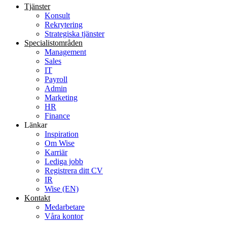
Tjänster
Konsult
Rekrytering
Strategiska tjänster
Specialist­områden
Management
Sales
IT
Payroll
Admin
Marketing
HR
Finance
Länkar
Inspiration
Om Wise
Karriär
Lediga jobb
Registrera ditt CV
IR
Wise (EN)
Kontakt
Medarbetare
Våra kontor