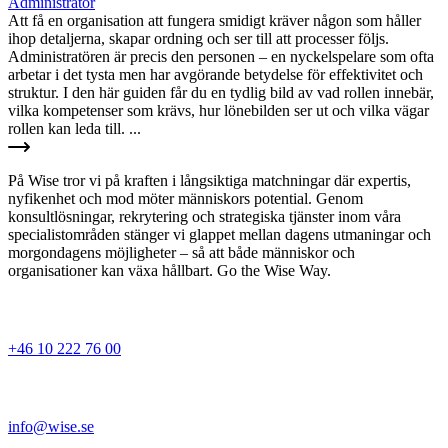
Administratör
Att få en organisation att fungera smidigt kräver någon som håller
ihop detaljerna, skapar ordning och ser till att processer följs.
Administratören är precis den personen – en nyckelspelare som ofta
arbetar i det tysta men har avgörande betydelse för effektivitet och
struktur. I den här guiden får du en tydlig bild av vad rollen innebär,
vilka kompetenser som krävs, hur lönebilden ser ut och vilka vägar
rollen kan leda till. ...
På Wise tror vi på kraften i långsiktiga matchningar där expertis,
nyfikenhet och mod möter människors potential. Genom
konsultlösningar, rekrytering och strategiska tjänster inom våra
specialistområden stänger vi glappet mellan dagens utmaningar och
morgondagens möjligheter – så att både människor och
organisationer kan växa hållbart. Go the Wise Way.
+46 10 222 76 00
info@wise.se