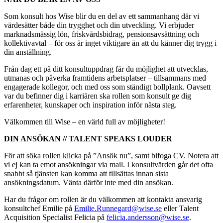
Som konsult hos Wise blir du en del av ett sammanhang där vi
värdesätter både din trygghet och din utveckling. Vi erbjuder
marknadsmässig lön, friskvårdsbidrag, pensionsavsättning och
kollektivavtal – för oss är inget viktigare än att du känner dig trygg i
din anställning.
Från dag ett på ditt konsultuppdrag får du möjlighet att utvecklas,
utmanas och påverka framtidens arbetsplatser – tillsammans med
engagerade kollegor, och med oss som ständigt bollplank. Oavsett
var du befinner dig i karriären ska rollen som konsult ge dig
erfarenheter, kunskaper och inspiration inför nästa steg.
Välkommen till Wise – en värld full av möjligheter!
DIN ANSÖKAN // TALENT SPEAKS LOUDER
För att söka rollen klicka på ”Ansök nu”, samt bifoga CV. Notera att
vi ej kan ta emot ansökningar via mail. I konsultvärden går det ofta
snabbt så tjänsten kan komma att tillsättas innan sista
ansökningsdatum. Vänta därför inte med din ansökan.
Har du frågor om rollen är du välkommen att kontakta ansvarig
konsultchef Emilie på
Emilie.Runnegard@wise.se
eller Talent
Acquisition Specialist Felicia på
felicia.andersson@wise.se
.