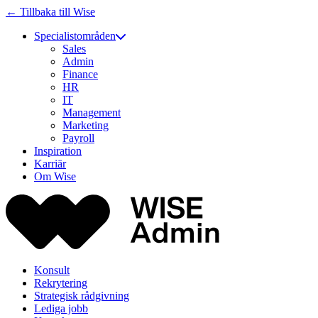
← Tillbaka till Wise
Specialistområden
Sales
Admin
Finance
HR
IT
Management
Marketing
Payroll
Inspiration
Karriär
Om Wise
Konsult
Rekrytering
Strategisk rådgivning
Lediga jobb