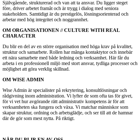
Självgående, strukturerad och van att ta ansvar. Du ligger steget
före, driver arbetet framåt och är trygg i dialog med seniora
stakeholders. Samtidigt är du prestigelös, lösningsorienterad och
arbetar med hög integritet och noggrannhet.
OM ORGANISATIONEN // CULTURE WITH REAL
CHARACTER
Du blir en del av en större organisation med höga krav
på
kvalitet,
struktur
och
samarbete.
Rollen
har
många
kontaktytor
och
innebär
ett
nära
samarbete
med
både
ledning
och
verksamhet.
Här
får
du
arbeta
i
en
professionell
miljö
med
stort
ansvar,
tydliga
processer
och
möjlighet
att
göra
verklig
skillnad.
OM WISE ADMIN
Wise Admin är specialister på rekrytering, konsultlösningar och
rådgivning inom administration. Vi lyfter de som ofta tas för givet,
för vi vet hur avgörande rätt administrativ kompetens är för att
verksamheten ska fungera och växa. Vi matchar människor som
skapar struktur, ordning och arbetsglädje, och ser till att de hamnar
där de gör som mest nytta. På riktigt.
NÄR DU BLIR EN AV OSS