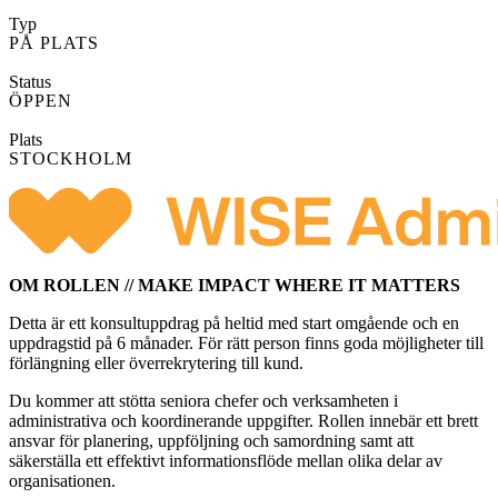
Typ
PÅ PLATS
Status
ÖPPEN
Plats
STOCKHOLM
OM ROLLEN // MAKE IMPACT WHERE IT MATTERS
Detta
är
ett
konsultuppdrag
på
heltid
med
start
omgående
och
en
uppdragstid
på
6
månader.
För
rätt
person
finns
goda
möjligheter
till
förlängning
eller
överrekrytering
till
kund.
Du kommer att stötta seniora chefer och verksamheten i
administrativa
och
koordinerande
uppgifter.
Rollen
innebär
ett
brett
ansvar
för
planering,
uppföljning
och
samordning
samt
att
säkerställa
ett
effektivt
informationsflöde
mellan
olika
delar
av
organisationen.