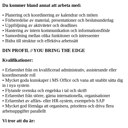
Du
kommer
bland
annat
att
arbeta
med:
•
Planering
och
koordinering
av
kalendrar
och
möten
•
Förberedelse
av
material,
presentationer
och
beslutsunderlag
•
Uppföljning
av
aktiviteter
och
deadlines
•
Hantering
av
intern
kommunikation
och
informationsflöde
•
Samordning
mellan
olika
funktioner
och
intressenter
•
Bidra
till
struktur
och
effektiva
arbetssätt
DIN PROFIL // YOU BRING THE EDGE
Kvalifikationer:
•
Erfarenhet
från
en
kvalificerad
administrativ,
assisterande
eller
koordinerande
roll
•
Mycket
goda
kunskaper
i
MS
Office
och
vana
att
snabbt
sätta
dig
in
i
nya
system
•
Flytande
svenska
och
engelska
i
tal
och
skrift
•
Erfarenhet
från
större,
gärna
internationella,
organisationer
•
Erfarenhet
av
affärs-
eller
HR-system,
exempelvis
SAP
•
Mycket
god
förmåga
att
organisera,
prioritera
och
driva
flera
arbetsuppgifter
parallellt
Vi tror att du är: