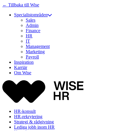
← Tillbaka till Wise
Specialistområden
Sales
Admin
Finance
HR
IT
Management
Marketing
Payroll
Inspiration
Karriär
Om Wise
HR-konsult
HR-rekrytering
Strategi & rådgivning
Lediga jobb inom HR