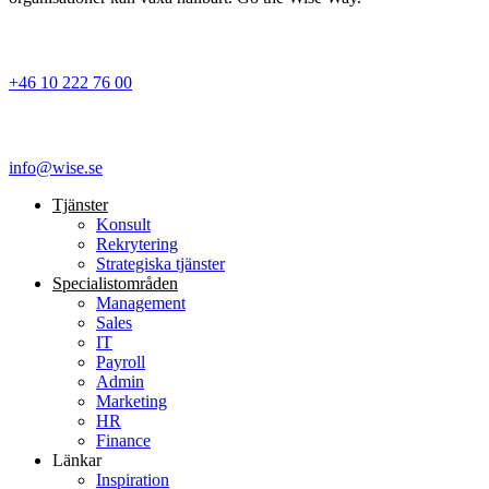
+46 10 222 76 00
info@wise.se
Tjänster
Konsult
Rekrytering
Strategiska tjänster
Specialist­områden
Management
Sales
IT
Payroll
Admin
Marketing
HR
Finance
Länkar
Inspiration