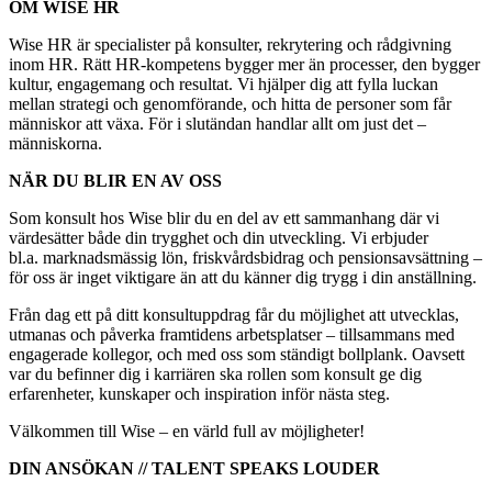
OM WISE HR
Wise HR är specialister på konsulter, rekrytering och rådgivning
inom HR. Rätt HR-kompetens bygger mer än processer, den bygger
kultur, engagemang och resultat. Vi hjälper dig att fylla luckan
mellan strategi och genomförande, och hitta de personer som får
människor att växa. För i slutändan handlar allt om just det –
människorna.
NÄR DU BLIR EN AV OSS
Som konsult hos Wise blir du en del av ett sammanhang där vi
värdesätter både din trygghet och din utveckling. Vi erbjuder
bl.a. marknadsmässig lön, friskvårdsbidrag och pensionsavsättning –
för oss är inget viktigare än att du känner dig trygg i din anställning.
Från dag ett på ditt konsultuppdrag får du möjlighet att utvecklas,
utmanas och påverka framtidens arbetsplatser – tillsammans med
engagerade kollegor, och med oss som ständigt bollplank. Oavsett
var du befinner dig i karriären ska rollen som konsult ge dig
erfarenheter, kunskaper och inspiration inför nästa steg.
Välkommen till Wise – en värld full av möjligheter!
DIN ANSÖKAN // TALENT SPEAKS LOUDER