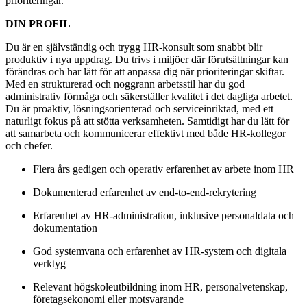
prioriteringar.
DIN PROFIL
Du är en självständig och trygg HR‑konsult som snabbt blir
produktiv i nya uppdrag. Du trivs i miljöer där förutsättningar kan
förändras och har lätt för att anpassa dig när prioriteringar skiftar.
Med en strukturerad och noggrann arbetsstil har du god
administrativ förmåga och säkerställer kvalitet i det dagliga arbetet.
Du är proaktiv, lösningsorienterad och serviceinriktad, med ett
naturligt fokus på att stötta verksamheten. Samtidigt har du lätt för
att samarbeta och kommunicerar effektivt med både HR‑kollegor
och chefer.
Flera års gedigen och operativ erfarenhet av arbete inom HR
Dokumenterad erfarenhet av end‑to‑end‑rekrytering
Erfarenhet av HR‑administration, inklusive personaldata och
dokumentation
God systemvana och erfarenhet av HR‑system och digitala
verktyg
Relevant högskoleutbildning inom HR, personalvetenskap,
företagsekonomi eller motsvarande