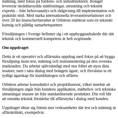
mätning, med fokus på fordons- och industrisektorn. Bolaget
levererar skräddarsydda mätlösningar, utrustning och teknisk
expertis – från behovsanalys och rådgivning till implementation och
praktiskt stöd. Med starka internationella leverantörsrelationer och
över 20 års branscherfarenhet är Orbitron etablerat som en tekniskt
kunnig och pålitlig samarbetspartner.
Försäljningen i Sverige befinner sig i ett uppbyggnadsskede där rätt
teknisk och kommersiell kompetens är helt avgörande.
Om uppdraget
Detta är ett operativt och affärsnära uppdrag med fokus på att bygga
försäljning inom test, mätning och instrumentering på den svenska
marknaden. Du arbetar självständigt med stor frihet att styra dina
insatser, men i nära dialog med bolagets ägare, och förväntas ta ett
tydligt ägarskap för kunddialogen och affären.
Orbitron arbetar konsultativt och projektbaserat, vilket innebär att
försäljningen utgår från kundens applikation, mätbehov och tekniska
utmaningar snarare än från standardiserade produkter. Din roll blir
att omsätta teknisk förståelse till affärsnytta i dialog med kunden.
Uppdraget riktar sig främst mot verksamheter där test och mätning är
affärskritiskt, exempelvis: