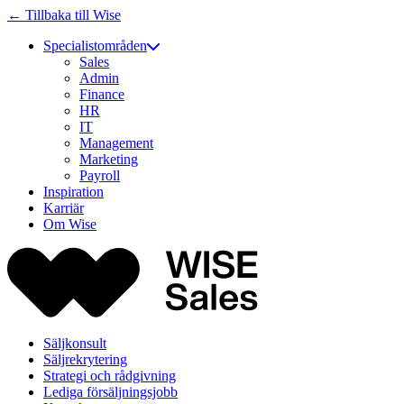
← Tillbaka till Wise
Specialistområden
Sales
Admin
Finance
HR
IT
Management
Marketing
Payroll
Inspiration
Karriär
Om Wise
Säljkonsult
Säljrekrytering
Strategi och rådgivning
Lediga försäljningsjobb