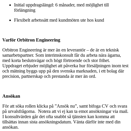
Initial uppdragslängd: 6 månader, med möjlighet till
förlängning
Flexibelt arbetssätt med kundmöten ute hos kund
Varför Orbitron Engineering
Orbitron Engineering är mer än en leverantör – de är en teknisk
samarbetspartner. Som interimskonsult får du arbeta nära ägarna,
med korta beslutsvägar och högt förtroende och stor frihet.
Uppdraget erbjuder möjlighet att påverka hur försäljningen inom test
och mätning byggs upp på den svenska marknaden, i ett bolag där
precision, partnerskap och prestanda är mer än ord.
Ansökan
För att söka rollen klicka på ”Ansök nu”, samt bifoga CV och svara
på urvalsfrågorna.
Notera att vi ej kan ta emot ansökningar via mail.
I konsultvärden går det ofta snabbt så tjänsten kan komma att
tillsättas innan sista ansökningsdatum. Vänta därför inte med din
ansökan.