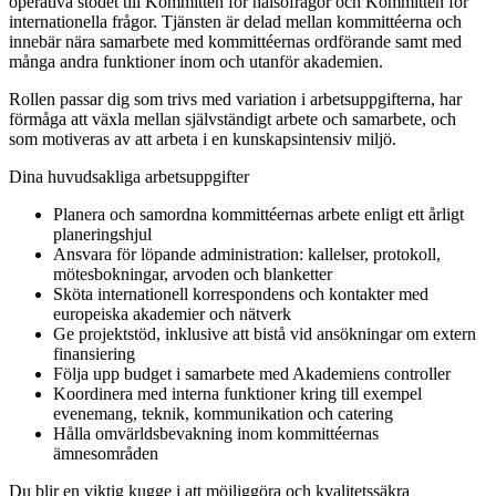
operativa stödet till Kommittén för hälsofrågor och Kommittén för
internationella frågor. Tjänsten är delad mellan kommittéerna och
innebär nära samarbete med kommittéernas ordförande samt med
många andra funktioner inom och utanför akademien.
Rollen passar dig som trivs med variation i arbetsuppgifterna, har
förmåga att växla mellan självständigt arbete och samarbete, och
som motiveras av att arbeta i en kunskapsintensiv miljö.
Dina huvudsakliga arbetsuppgifter
Planera och samordna kommittéernas arbete enligt ett årligt
planeringshjul
Ansvara för löpande administration: kallelser, protokoll,
mötesbokningar, arvoden och blanketter
Sköta internationell korrespondens och kontakter med
europeiska akademier och nätverk
Ge projektstöd, inklusive att bistå vid ansökningar om extern
finansiering
Följa upp budget i samarbete med Akademiens controller
Koordinera med interna funktioner kring till exempel
evenemang, teknik, kommunikation och catering
Hålla omvärldsbevakning inom kommittéernas
ämnesområden
Du blir en viktig kugge i att möjliggöra och kvalitetssäkra