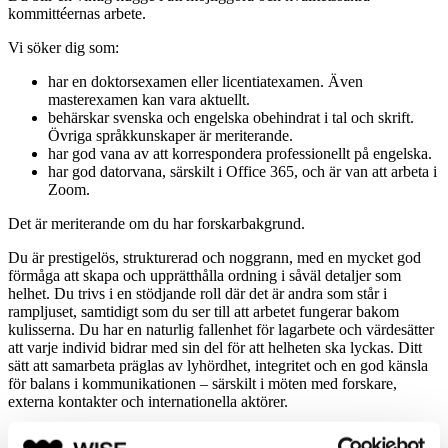
kommittéernas arbete.
Vi söker dig som:
har en doktorsexamen eller licentiatexamen. Även
masterexamen kan vara aktuellt.
behärskar svenska och engelska obehindrat i tal och skrift.
Övriga språkkunskaper är meriterande.
har god vana av att korrespondera professionellt på engelska.
har god datorvana, särskilt i Office 365, och är van att arbeta i
Zoom.
Det är meriterande om du har forskarbakgrund.
Du är prestigelös, strukturerad och noggrann, med en mycket god
förmåga att skapa och upprätthålla ordning i såväl detaljer som
helhet. Du trivs i en stödjande roll där det är andra som står i
rampljuset, samtidigt som du ser till att arbetet fungerar bakom
kulisserna. Du har en naturlig fallenhet för lagarbete och värdesätter
att varje individ bidrar med sin del för att helheten ska lyckas. Ditt
sätt att samarbeta präglas av lyhördhet, integritet och en god känsla
för balans i kommunikationen – särskilt i möten med forskare,
externa kontakter och internationella aktörer.
Om Kungl. Vetenskapsakademien