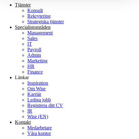
Tjänster
Konsult
Rekrytering
Strategiska tjänster
Specialist­områden
Management
Sales
IT
Payroll
Admin
Marketing
HR
Finance
Länkar
Inspiration
Om Wise
Karriär
Lediga jobb
Registrera ditt CV
IR
Wise (EN)
Kontakt
Medarbetare
Våra kontor