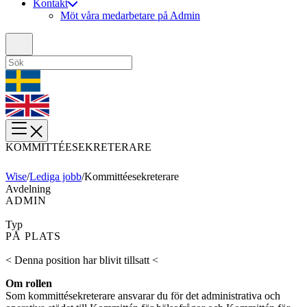
Kontakt
Möt våra medarbetare på Admin
KOMMITTÉESEKRETERARE
Wise
/
Lediga jobb
/
Kommittéesekreterare
Avdelning
ADMIN
Typ
PÅ PLATS
< Denna position har blivit tillsatt <
Om rollen
Som kommittésekreterare ansvarar du för det administrativa och