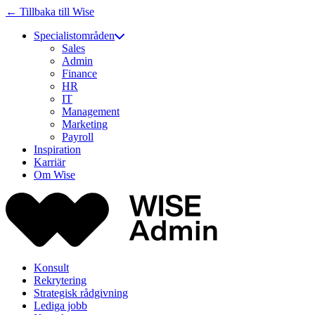
← Tillbaka till Wise
Specialistområden
Sales
Admin
Finance
HR
IT
Management
Marketing
Payroll
Inspiration
Karriär
Om Wise
Konsult
Rekrytering
Strategisk rådgivning
Lediga jobb