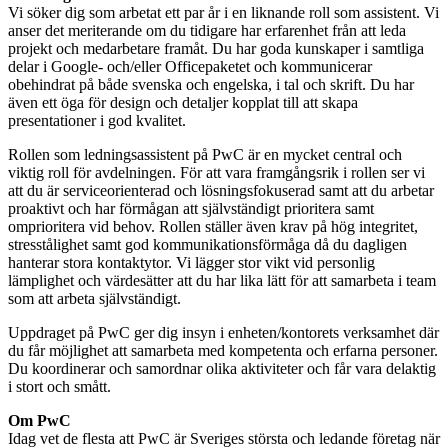
Vi söker dig som arbetat ett par år i en liknande roll som assistent. Vi
anser det meriterande om du tidigare har erfarenhet från att leda
projekt och medarbetare framåt. Du har goda kunskaper i samtliga
delar i Google- och/eller Officepaketet och kommunicerar
obehindrat på både svenska och engelska, i tal och skrift. Du har
även ett öga för design och detaljer kopplat till att skapa
presentationer i god kvalitet.
Rollen som ledningsassistent på PwC är en mycket central och
viktig roll för avdelningen. För att vara framgångsrik i rollen ser vi
att du är serviceorienterad och lösningsfokuserad samt att du arbetar
proaktivt och har förmågan att självständigt prioritera samt
omprioritera vid behov. Rollen ställer även krav på hög integritet,
stresstålighet samt god kommunikationsförmåga då du dagligen
hanterar stora kontaktytor. Vi lägger stor vikt vid personlig
lämplighet och värdesätter att du har lika lätt för att samarbeta i team
som att arbeta självständigt.
Uppdraget på PwC ger dig insyn i enheten/kontorets verksamhet där
du får möjlighet att samarbeta med kompetenta och erfarna personer.
Du koordinerar och samordnar olika aktiviteter och får vara delaktig
i stort och smått.
Om PwC
Idag vet de flesta att PwC är Sveriges största och ledande företag när