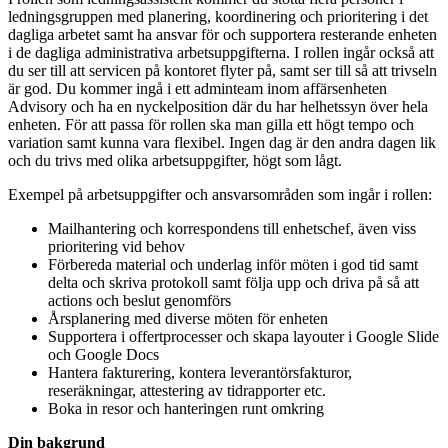
ledningsgruppen med planering, koordinering och prioritering i det
dagliga arbetet samt ha ansvar för och supportera resterande enheten
i de dagliga administrativa arbetsuppgifterna. I rollen ingår också att
du ser till att servicen på kontoret flyter på, samt ser till så att trivseln
är god. Du kommer ingå i ett adminteam inom affärsenheten
Advisory och ha en nyckelposition där du har helhetssyn över hela
enheten. För att passa för rollen ska man gilla ett högt tempo och
variation samt kunna vara flexibel. Ingen dag är den andra dagen lik
och du trivs med olika arbetsuppgifter, högt som lågt.
Exempel på arbetsuppgifter och ansvarsområden som ingår i rollen:
Mailhantering och korrespondens till enhetschef, även viss
prioritering vid behov
Förbereda material och underlag inför möten i god tid samt
delta och skriva protokoll samt följa upp och driva på så att
actions och beslut genomförs
Årsplanering med diverse möten för enheten
Supportera i offertprocesser och skapa layouter i Google Slide
och Google Docs
Hantera fakturering, kontera leverantörsfakturor,
reseräkningar, attestering av tidrapporter etc.
Boka in resor och hanteringen runt omkring
Din bakgrund