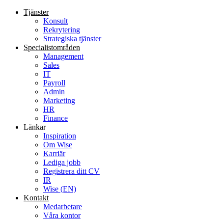
Tjänster
Konsult
Rekrytering
Strategiska tjänster
Specialist­områden
Management
Sales
IT
Payroll
Admin
Marketing
HR
Finance
Länkar
Inspiration
Om Wise
Karriär
Lediga jobb
Registrera ditt CV
IR
Wise (EN)
Kontakt
Medarbetare
Våra kontor