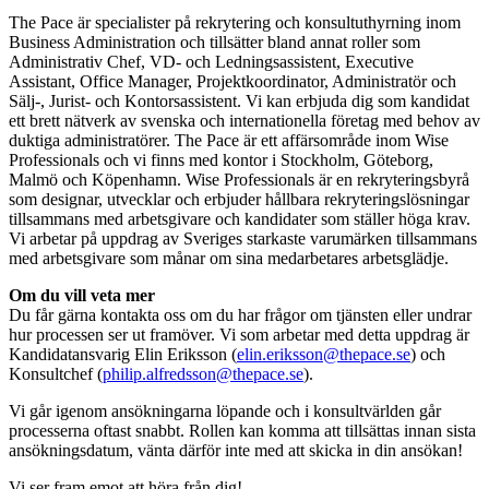
The Pace är specialister på rekrytering och konsultuthyrning inom
Business Administration och tillsätter bland annat roller som
Administrativ Chef, VD- och Ledningsassistent, Executive
Assistant, Office Manager, Projektkoordinator, Administratör och
Sälj-, Jurist- och Kontorsassistent. Vi kan erbjuda dig som kandidat
ett brett nätverk av svenska och internationella företag med behov av
duktiga administratörer. The Pace är ett affärsområde inom Wise
Professionals och vi finns med kontor i Stockholm, Göteborg,
Malmö och Köpenhamn. Wise Professionals är en rekryteringsbyrå
som designar, utvecklar och erbjuder hållbara rekryteringslösningar
tillsammans med arbetsgivare och kandidater som ställer höga krav.
Vi arbetar på uppdrag av Sveriges starkaste varumärken tillsammans
med arbetsgivare som månar om sina medarbetares arbetsglädje.
Om du vill veta mer
Du får gärna kontakta oss om du har frågor om tjänsten eller undrar
hur processen ser ut framöver. Vi som arbetar med detta uppdrag är
Kandidatansvarig Elin Eriksson (
elin.eriksson@thepace.se
) och
Konsultchef (
philip.alfredsson@thepace.se
).
Vi går igenom ansökningarna löpande och i konsultvärlden går
processerna oftast snabbt. Rollen kan komma att tillsättas innan sista
ansökningsdatum, vänta därför inte med att skicka in din ansökan!
Vi ser fram emot att höra från dig!