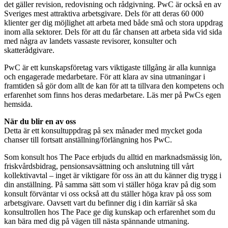
det gäller revision, redovisning och rådgivning. PwC är också en av
Sveriges mest attraktiva arbetsgivare. Dels för att deras 60 000
klienter ger dig möjlighet att arbeta med både små och stora uppdrag
inom alla sektorer. Dels för att du får chansen att arbeta sida vid sida
med några av landets vassaste revisorer, konsulter och
skatterådgivare.
PwC är ett kunskapsföretag vars viktigaste tillgång är alla kunniga
och engagerade medarbetare. För att klara av sina utmaningar i
framtiden så gör dom allt de kan för att ta tillvara den kompetens och
erfarenhet som finns hos deras medarbetare. Läs mer på PwCs egen
hemsida.
När du blir en av oss
Detta är ett konsultuppdrag på sex månader med mycket goda
chanser till fortsatt anställning/förlängning hos PwC.
Som konsult hos The Pace erbjuds du alltid en marknadsmässig lön,
friskvårdsbidrag, pensionsavsättning och anslutning till vårt
kollektivavtal – inget är viktigare för oss än att du känner dig trygg i
din anställning. På samma sätt som vi ställer höga krav på dig som
konsult förväntar vi oss också att du ställer höga krav på oss som
arbetsgivare. Oavsett vart du befinner dig i din karriär så ska
konsultrollen hos The Pace ge dig kunskap och erfarenhet som du
kan bära med dig på vägen till nästa spännande utmaning.