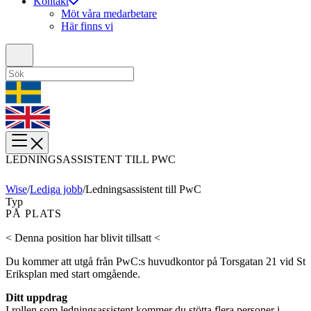
Kontakt
Möt våra medarbetare
Här finns vi
LEDNINGSASSISTENT TILL PWC
Wise
/
Lediga jobb
/
Ledningsassistent till PwC
Typ
PÅ PLATS
< Denna position har blivit tillsatt <
Du kommer att utgå från PwC:s huvudkontor på Torsgatan 21 vid St
Eriksplan med start omgående.
Ditt uppdrag
I rollen som ledningsassistent kommer du stötta flera personer i