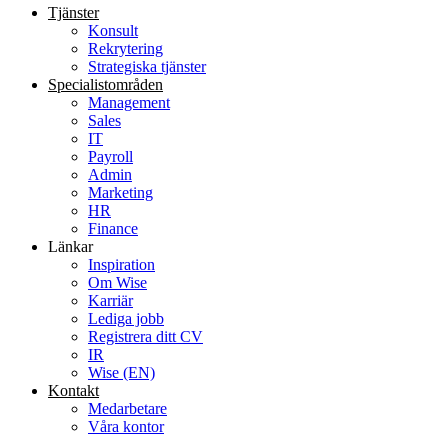
Tjänster
Konsult
Rekrytering
Strategiska tjänster
Specialist­områden
Management
Sales
IT
Payroll
Admin
Marketing
HR
Finance
Länkar
Inspiration
Om Wise
Karriär
Lediga jobb
Registrera ditt CV
IR
Wise (EN)
Kontakt
Medarbetare
Våra kontor