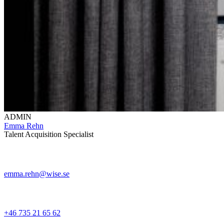
ADMIN
Emma Rehn
Talent Acquisition Specialist
emma.rehn@wise.se
+46 735 21 65 62