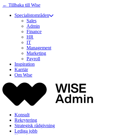
← Tillbaka till Wise
Specialistområden
Sales
Admin
Finance
HR
IT
Management
Marketing
Payroll
Inspiration
Karriär
Om Wise
Konsult
Rekrytering
Strategisk rådgivning
Lediga jobb