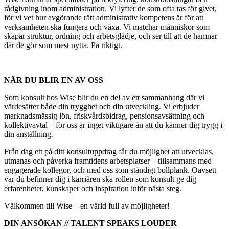
rådgivning inom administration. Vi lyfter de som ofta tas för givet,
för vi vet hur avgörande rätt administrativ kompetens är för att
verksamheten ska fungera och växa. Vi matchar människor som
skapar struktur, ordning och arbetsglädje, och ser till att de hamnar
där de gör som mest nytta. På riktigt.
NÄR DU BLIR EN AV OSS
Som konsult hos Wise blir du en del av ett sammanhang där vi
värdesätter både din trygghet och din utveckling. Vi erbjuder
marknadsmässig lön, friskvårdsbidrag, pensionsavsättning och
kollektivavtal – för oss är inget viktigare än att du känner dig trygg i
din anställning.
Från dag ett på ditt konsultuppdrag får du möjlighet att utvecklas,
utmanas och påverka framtidens arbetsplatser – tillsammans med
engagerade kollegor, och med oss som ständigt bollplank. Oavsett
var du befinner dig i karriären ska rollen som konsult ge dig
erfarenheter, kunskaper och inspiration inför nästa steg.
Välkommen till Wise – en värld full av möjligheter!
DIN ANSÖKAN // TALENT SPEAKS LOUDER