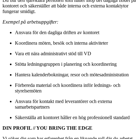
Du blir den självklara personen som håller ihop det dagliga flödet på
kontoret och säkerställer att både interna och externa kontaktytor
fungerar smidigt.
Exempel på arbetsuppgifter:
Ansvara för den dagliga driften av kontoret
Koordinera möten, besök och interna aktiviteter
Vara ett nära administrativt stöd till VD
Stötta ledningsgruppen i planering och koordinering
Hantera kalenderbokningar, resor och mötesadministration
Förbereda material och koordinera inför lednings- och
styrelsemöten
Ansvara för kontakt med leverantörer och externa
samarbetspartners
Säkerställa att kontoret håller en hög professionell standard
DIN PROFIL // YOU BRING THE EDGE
Vi söker dig som har erfarenhet från en liknande roll där du arbetat