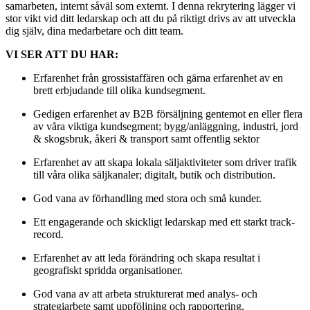
samarbeten, internt såväl som externt. I denna rekrytering lägger vi
stor vikt vid ditt ledarskap och att du på riktigt drivs av att utveckla
dig själv, dina medarbetare och ditt team.
VI SER ATT DU HAR:
Erfarenhet från grossistaffären och gärna erfarenhet av en
brett erbjudande till olika kundsegment.
Gedigen erfarenhet av B2B försäljning gentemot en eller flera
av våra viktiga kundsegment; bygg/anläggning, industri, jord
& skogsbruk, åkeri & transport samt offentlig sektor
Erfarenhet av att skapa lokala säljaktiviteter som driver trafik
till våra olika säljkanaler; digitalt, butik och distribution.
God vana av förhandling med stora och små kunder.
Ett engagerande och skickligt ledarskap med ett starkt track-
record.
Erfarenhet av att leda förändring och skapa resultat i
geografiskt spridda organisationer.
God vana av att arbeta strukturerat med analys- och
strategiarbete samt uppföljning och rapportering.