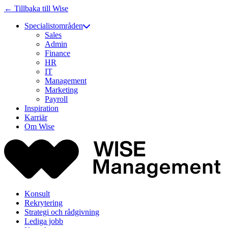
← Tillbaka till Wise
Specialistområden
Sales
Admin
Finance
HR
IT
Management
Marketing
Payroll
Inspiration
Karriär
Om Wise
Konsult
Rekrytering
Strategi och rådgivning
Lediga jobb