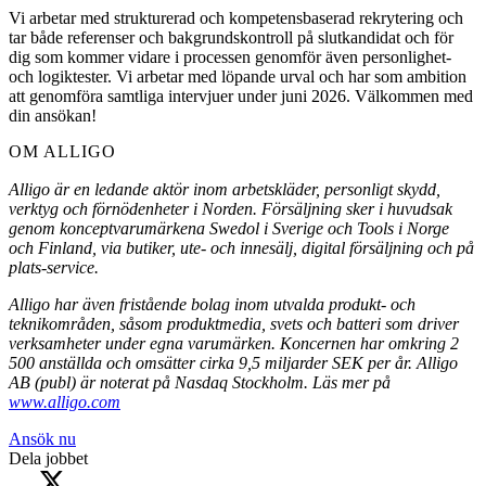
Vi arbetar med strukturerad och kompetensbaserad rekrytering och
tar både referenser och bakgrundskontroll på slutkandidat och för
dig som kommer vidare i processen genomför även personlighet-
och logiktester. Vi arbetar med löpande urval och har som ambition
att genomföra samtliga intervjuer under juni 2026. Välkommen med
din ansökan!
OM ALLIGO
Alligo är en ledande aktör inom arbetskläder, personligt skydd,
verktyg och förnödenheter i Norden. Försäljning sker i huvudsak
genom konceptvarumärkena Swedol i Sverige och Tools i Norge
och Finland, via butiker, ute- och innesälj, digital försäljning och på
plats-service.
Alligo har även fristående bolag inom utvalda produkt- och
teknikområden, såsom produktmedia, svets och batteri som driver
verksamheter under egna varumärken. Koncernen har omkring 2
500 anställda och omsätter cirka 9,5 miljarder SEK per år. Alligo
AB (publ) är noterat på Nasdaq Stockholm. Läs mer på
www.alligo.com
Ansök nu
Dela jobbet