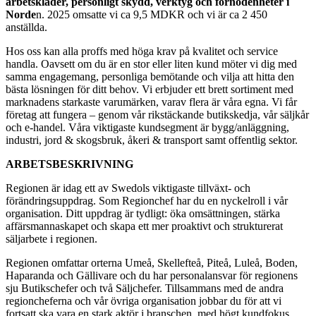
arbetskläder, personligt skydd, verktyg och förnödenheter i
Norde
n. 2025 omsatte vi ca 9,5 MDKR och vi är ca 2 450
anställda.
Hos oss kan alla proffs med höga krav på kvalitet och service
handla. Oavsett om du är en stor eller liten kund möter vi dig med
samma engagemang, personliga bemötande och vilja att hitta den
bästa lösningen för ditt behov. Vi erbjuder ett brett sortiment med
marknadens starkaste varumärken, varav flera är våra egna. Vi får
företag att fungera – genom vår rikstäckande butikskedja, vår säljkår
och e-handel. Våra viktigaste kundsegment är bygg/anläggning,
industri, jord & skogsbruk, åkeri & transport samt offentlig sektor.
ARBETSBESKRIVNING
Regionen är idag ett av Swedols viktigaste tillväxt- och
förändringsuppdrag. Som Regionchef har du en nyckelroll i vår
organisation. Ditt uppdrag är tydligt: öka omsättningen, stärka
affärsmannaskapet och skapa ett mer proaktivt och strukturerat
säljarbete i regionen.
Regionen omfattar orterna Umeå, Skellefteå, Piteå, Luleå, Boden,
Haparanda och Gällivare och du har personalansvar för regionens
sju Butikschefer och två Säljchefer. Tillsammans med de andra
regioncheferna och vår övriga organisation jobbar du för att vi
fortsatt ska vara en stark aktör i branschen, med högt kundfokus,