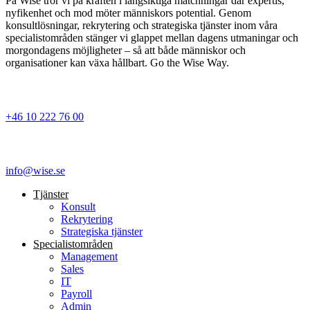
På Wise tror vi på kraften i långsiktiga matchningar där expertis,
nyfikenhet och mod möter människors potential. Genom
konsultlösningar, rekrytering och strategiska tjänster inom våra
specialistområden stänger vi glappet mellan dagens utmaningar och
morgondagens möjligheter – så att både människor och
organisationer kan växa hållbart. Go the Wise Way.
+46 10 222 76 00
info@wise.se
Tjänster
Konsult
Rekrytering
Strategiska tjänster
Specialist­områden
Management
Sales
IT
Payroll
Admin