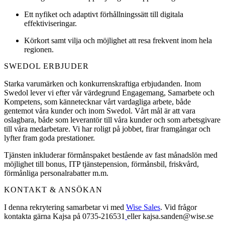
Ett nyfiket och adaptivt förhållningssätt till digitala
effektiviseringar.
Körkort samt vilja och möjlighet att resa frekvent inom hela
regionen.
SWEDOL ERBJUDER
Starka varumärken och konkurrenskraftiga erbjudanden. Inom
Swedol lever vi efter vår värdegrund Engagemang, Samarbete och
Kompetens, som kännetecknar vårt vardagliga arbete, både
gentemot våra kunder och inom Swedol. Vårt mål är att vara
oslagbara, både som leverantör till våra kunder och som arbetsgivare
till våra medarbetare. Vi har roligt på jobbet, firar framgångar och
lyfter fram goda prestationer.
Tjänsten inkluderar förmånspaket bestående av fast månadslön med
möjlighet till bonus, ITP tjänstepension, förmånsbil, friskvård,
förmånliga personalrabatter m.m.
KONTAKT & ANSÖKAN
I denna rekrytering samarbetar vi med
Wise Sales
. Vid frågor
kontakta gärna Kajsa på 0735-216531
eller kajsa.sanden@wise.se