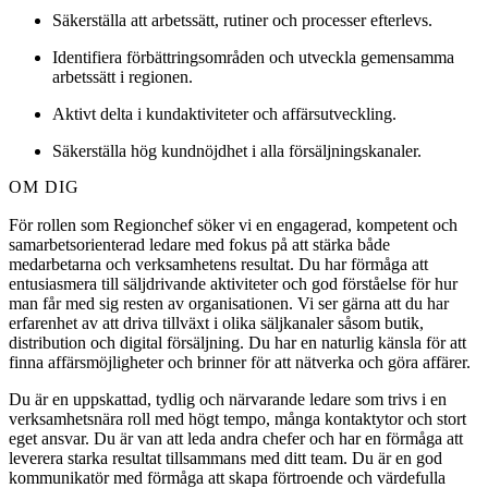
Säkerställa att arbetssätt, rutiner och processer efterlevs.
Identifiera förbättringsområden och utveckla gemensamma
arbetssätt i regionen.
Aktivt delta i kundaktiviteter och affärsutveckling.
Säkerställa hög kundnöjdhet i alla försäljningskanaler.
OM DIG
För rollen som Regionchef söker vi en engagerad, kompetent och
samarbetsorienterad ledare med fokus på att stärka både
medarbetarna och verksamhetens resultat. Du har förmåga att
entusiasmera till säljdrivande aktiviteter och god förståelse för hur
man får med sig resten av organisationen. Vi ser gärna att du har
erfarenhet av att driva tillväxt i olika säljkanaler såsom butik,
distribution och digital försäljning. Du har en naturlig känsla för att
finna affärsmöjligheter och brinner för att nätverka och göra affärer.
Du är en uppskattad, tydlig och närvarande ledare som trivs i en
verksamhetsnära roll med högt tempo, många kontaktytor och stort
eget ansvar. Du är van att leda andra chefer och har en förmåga att
leverera starka resultat tillsammans med ditt team. Du är en god
kommunikatör med förmåga att skapa förtroende och värdefulla