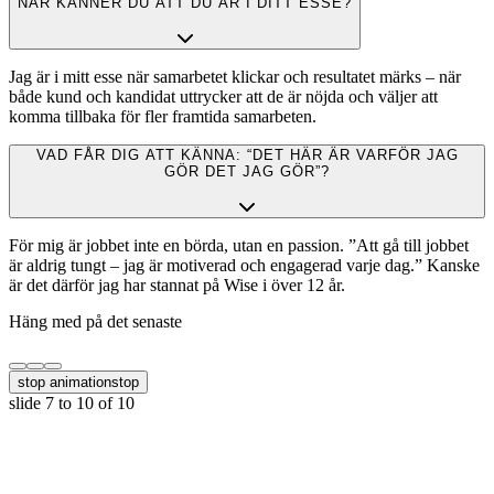
NÄR KÄNNER DU ATT DU ÄR I DITT ESSE?
Jag är i mitt esse när samarbetet klickar och resultatet märks – när
både kund och kandidat uttrycker att de är nöjda och väljer att
komma tillbaka för fler framtida samarbeten.
VAD FÅR DIG ATT KÄNNA: “DET HÄR ÄR VARFÖR JAG
GÖR DET JAG GÖR”?
För mig är jobbet inte en börda, utan en passion. ”Att gå till jobbet
är aldrig tungt – jag är motiverad och engagerad varje dag.” Kanske
är det därför jag har stannat på Wise i över 12 år.
Häng med på det senaste
stop animation
stop
slide
7 to 10
of 10