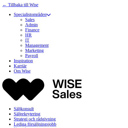
← Tillbaka till Wise
Specialistområden
Sales
Admin
Finance
HR
IT
Management
Marketing
Payroll
Inspiration
Karriär
Om Wise
Säljkonsult
Säljrekrytering
Strategi och rådgivning
Lediga försäljningsjobb