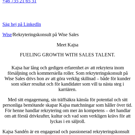
+46 735 21 65 31
Säg hej på LinkedIn
Wise
/
Rekryteringskonsult på Wise Sales
Meet Kajsa
FUELING GROWTH WITH SALES TALENT.
Kajsa har lång och gedigen erfarenhet av att rekrytera inom
försäljning och kommersiella roller. Som rekryteringskonsult på
Wise Sales drivs hon av att göra verklig skillnad – både för kunder
som söker resultat och för kandidater som vill ta nästa steg i
karriären.
Med sitt engagemang, sin träffsäkra känsla för potential och sitt
personliga bemötande skapar Kajsa matchningar som håller över tid.
För henne handlar rekrytering om mer än kompetens – det handlar
om att förstå drivkrafter, kultur och vad som verkligen krävs för att
lyckas i en säljroll.
Kajsa Sandén är en engagerad och passionerad rekryteringskonsult