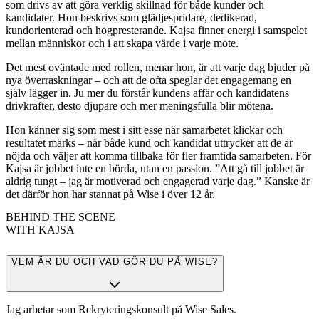
som drivs av att göra verklig skillnad för både kunder och
kandidater. Hon beskrivs som glädjespridare, dedikerad,
kundorienterad och högpresterande. Kajsa finner energi i samspelet
mellan människor och i att skapa värde i varje möte.
Det mest oväntade med rollen, menar hon, är att varje dag bjuder på
nya överraskningar – och att de ofta speglar det engagemang en
själv lägger in. Ju mer du förstår kundens affär och kandidatens
drivkrafter, desto djupare och mer meningsfulla blir mötena.
Hon känner sig som mest i sitt esse när samarbetet klickar och
resultatet märks – när både kund och kandidat uttrycker att de är
nöjda och väljer att komma tillbaka för fler framtida samarbeten. För
Kajsa är jobbet inte en börda, utan en passion. ”Att gå till jobbet är
aldrig tungt – jag är motiverad och engagerad varje dag.” Kanske är
det därför hon har stannat på Wise i över 12 år.
BEHIND THE SCENE
WITH KAJSA
VEM ÄR DU OCH VAD GÖR DU PÅ WISE?
Jag arbetar som Rekryteringskonsult på Wise Sales.