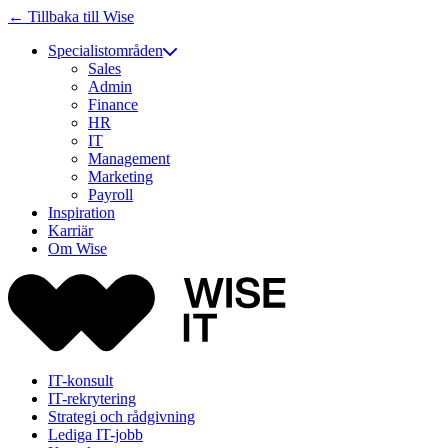
← Tillbaka till Wise
Specialistområden
Sales
Admin
Finance
HR
IT
Management
Marketing
Payroll
Inspiration
Karriär
Om Wise
IT-konsult
IT-rekrytering
Strategi och rådgivning
Lediga IT-jobb