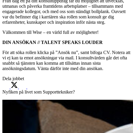
Från dag ett på ditt konsultuppdrag får du möjlighet att utvecklas,
utmanas och påverka framtidens arbetsplatser – tillsammans med
engagerade kollegor, och med oss som ständigt bollplank. Oavsett
var du befinner dig i karriären ska rollen som konsult ge dig
erfarenheter, kunskaper och inspiration inför nästa steg.
Välkommen till Wise – en värld full av möjligheter!
DIN ANSÖKAN // TALENT SPEAKS LOUDER
För att söka rollen klicka på ”Ansök nu”, samt bifoga CV. Notera att
vi ej kan ta emot ansökningar via mail. I konsultvärden går det ofta
snabbt så tjänsten kan komma att tillsättas innan sista
ansökningsdatum. Vänta därför inte med din ansökan.
Dela jobbet
Nyfiken på livet som Supporttekniker?