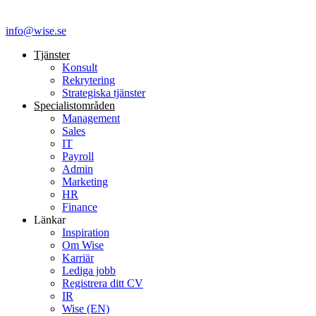
info@wise.se
Tjänster
Konsult
Rekrytering
Strategiska tjänster
Specialist­områden
Management
Sales
IT
Payroll
Admin
Marketing
HR
Finance
Länkar
Inspiration
Om Wise
Karriär
Lediga jobb
Registrera ditt CV
IR
Wise (EN)