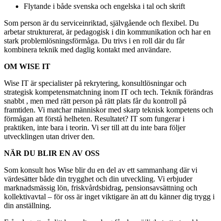
Flytande i både svenska och engelska i tal och skrift
Som person är du serviceinriktad, självgående och flexibel. Du
arbetar strukturerat, är pedagogisk i din kommunikation och har en
stark problemlösningsförmåga. Du trivs i en roll där du får
kombinera teknik med daglig kontakt med användare.
OM WISE IT
Wise IT är specialister på rekrytering, konsultlösningar och
strategisk kompetensmatchning inom IT och tech. Teknik förändras
snabbt , men med rätt person på rätt plats får du kontroll på
framtiden. Vi matchar människor med skarp teknisk kompetens och
förmågan att förstå helheten. Resultatet? IT som fungerar i
praktiken, inte bara i teorin. Vi ser till att du inte bara följer
utvecklingen utan driver den.
NÄR DU BLIR EN AV OSS
Som konsult hos Wise blir du en del av ett sammanhang där vi
värdesätter både din trygghet och din utveckling. Vi erbjuder
marknadsmässig lön, friskvårdsbidrag, pensionsavsättning och
kollektivavtal – för oss är inget viktigare än att du känner dig trygg i
din anställning.