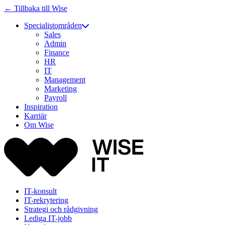
← Tillbaka till Wise
Specialistområden
Sales
Admin
Finance
HR
IT
Management
Marketing
Payroll
Inspiration
Karriär
Om Wise
IT-konsult
IT-rekrytering
Strategi och rådgivning
Lediga IT-jobb