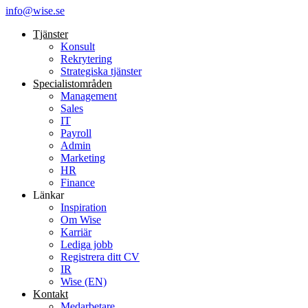
info@wise.se
Tjänster
Konsult
Rekrytering
Strategiska tjänster
Specialist­områden
Management
Sales
IT
Payroll
Admin
Marketing
HR
Finance
Länkar
Inspiration
Om Wise
Karriär
Lediga jobb
Registrera ditt CV
IR
Wise (EN)
Kontakt
Medarbetare