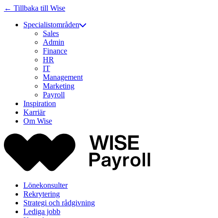
← Tillbaka till Wise
Specialistområden
Sales
Admin
Finance
HR
IT
Management
Marketing
Payroll
Inspiration
Karriär
Om Wise
Lönekonsulter
Rekrytering
Strategi och rådgivning
Lediga jobb