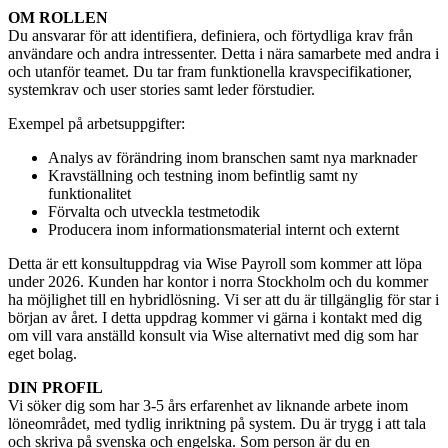
OM ROLLEN
Du ansvarar för att identifiera, definiera, och förtydliga krav från
användare och andra intressenter. Detta i nära samarbete med andra i
och utanför teamet. Du tar fram funktionella kravspecifikationer,
systemkrav och user stories samt leder förstudier.
Exempel på arbetsuppgifter:
Analys av förändring inom branschen samt nya marknader
Kravställning och testning inom befintlig samt ny
funktionalitet
Förvalta och utveckla testmetodik
Producera inom informationsmaterial internt och externt
Detta är ett konsultuppdrag via Wise Payroll som kommer att löpa
under 2026. Kunden har kontor i norra Stockholm och du kommer
ha möjlighet till en hybridlösning. Vi ser att du är tillgänglig för star i
början av året. I detta uppdrag kommer vi gärna i kontakt med dig
om vill vara anställd konsult via Wise alternativt med dig som har
eget bolag.
DIN PROFIL
Vi söker dig som har 3-5 års erfarenhet av liknande arbete inom
löneområdet, med tydlig inriktning på system. Du är trygg i att tala
och skriva på svenska och engelska. Som person är du en