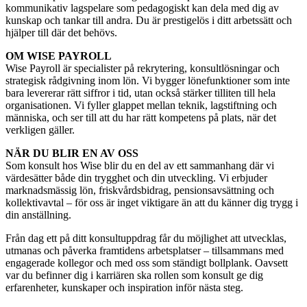
kommunikativ lagspelare som pedagogiskt kan dela med dig av
kunskap och tankar till andra. Du är prestigelös i ditt arbetssätt och
hjälper till där det behövs.
OM WISE PAYROLL
Wise Payroll är specialister på rekrytering, konsultlösningar och
strategisk rådgivning inom lön. Vi bygger lönefunktioner som inte
bara levererar rätt siffror i tid, utan också stärker tilliten till hela
organisationen. Vi fyller glappet mellan teknik, lagstiftning och
människa, och ser till att du har rätt kompetens på plats, när det
verkligen gäller.
NÄR DU BLIR EN AV OSS
Som konsult hos Wise blir du en del av ett sammanhang där vi
värdesätter både din trygghet och din utveckling. Vi erbjuder
marknadsmässig lön, friskvårdsbidrag, pensionsavsättning och
kollektivavtal – för oss är inget viktigare än att du känner dig trygg i
din anställning.
Från dag ett på ditt konsultuppdrag får du möjlighet att utvecklas,
utmanas och påverka framtidens arbetsplatser – tillsammans med
engagerade kollegor och med oss som ständigt bollplank. Oavsett
var du befinner dig i karriären ska rollen som konsult ge dig
erfarenheter, kunskaper och inspiration inför nästa steg.