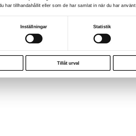
har tillhandahållit eller som de har samlat in när du har använt 
ktion och överlämning tillsammans med avlämnande ”inhousekonsult”.
glig på distans ca 1 dag/vecka som second line och för ytterligare kun
Inställningar
Statistik
l/maj.
Tillåt urval