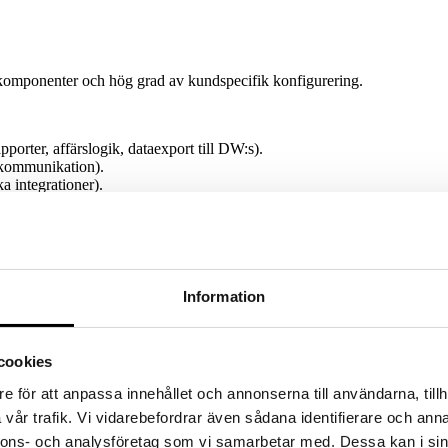
komponenter och hög grad av kundspecifik konfigurering.
porter, affärslogik, dataexport till DW:s).
kommunikation).
a integrationer).
butveckling/frontend finns annan ”inhousekonsult” inom IT-avdelning
Information
cookies
e för att anpassa innehållet och annonserna till användarna, tillh
n).
vår trafik. Vi vidarebefordrar även sådana identifierare och anna
nnons- och analysföretag som vi samarbetar med. Dessa kan i sin