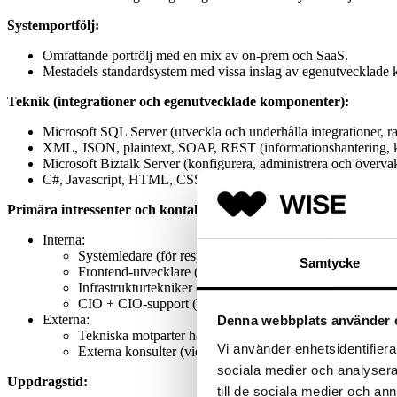
Systemportfölj:
Omfattande portfölj med en mix av on-prem och SaaS.
Mestadels standardsystem med vissa inslag av egenutvecklade 
Teknik (integrationer och egenutvecklade komponenter):
Microsoft SQL Server (utveckla och underhålla integrationer, rap
XML, JSON, plaintext, SOAP, REST (informationshantering, 
Microsoft Biztalk Server (konfigurera, administrera och övervak
C#, Javascript, HTML, CSS (utveckling, OBS, för specifik web
Primära intressenter och kontaktytor:
Interna:
Systemledare (för respektive system).
Samtycke
Frontend-utvecklare (annan ”inhousekonsult”).
Infrastrukturtekniker (för intern driftsmiljö).
CIO + CIO-support (uppdragsgivare).
Externa:
Denna webbplats använder 
Tekniska motparter hos systemleverantörer.
Vi använder enhetsidentifierar
Externa konsulter (vid specifika projekt, uppdrag, ärende
sociala medier och analysera 
Uppdragstid:
till de sociala medier och a