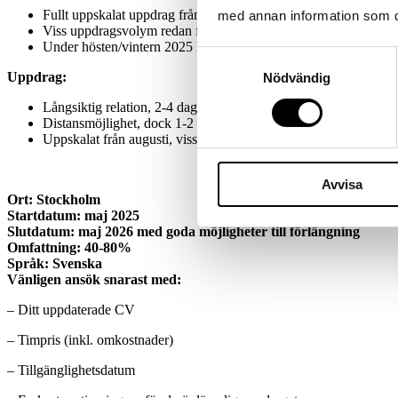
Fullt uppskalat uppdrag från och med augusti 2025.
med annan information som du 
Viss uppdragsvolym redan från och med april-maj för introdu
Under hösten/vintern 2025 kommer denne även att finnas tillgän
Samtyckesval
Uppdrag:
Nödvändig
Långsiktig relation, 2-4 dagar/vecka.
Distansmöjlighet, dock 1-2 dagar/vecka på plats hos kunden.
Uppskalat från augusti, viss omfattning redan från och med apri
Avvisa
Ort: Stockholm
Startdatum: maj 2025
Slutdatum: maj 2026 med goda möjligheter till förlängning
Omfattning: 40-80%
Språk: Svenska
Vänligen ansök snarast med:
– Ditt uppdaterade CV
– Timpris (inkl. omkostnader)
– Tillgänglighetsdatum