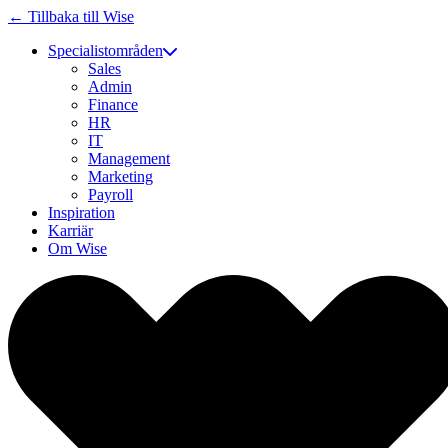
← Tillbaka till Wise
Specialistområden
Sales
Admin
Finance
HR
IT
Management
Marketing
Payroll
Inspiration
Karriär
Om Wise