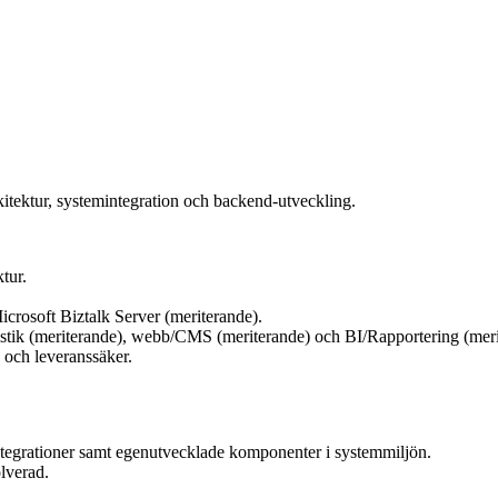
kitektur, systemintegration och backend-utveckling.
tur.
rosoft Biztalk Server (meriterande).
istik (meriterande), webb/CMS (meriterande) och BI/Rapportering (meri
 och leveranssäker.
integrationer samt egenutvecklade komponenter i systemmiljön.
olverad.