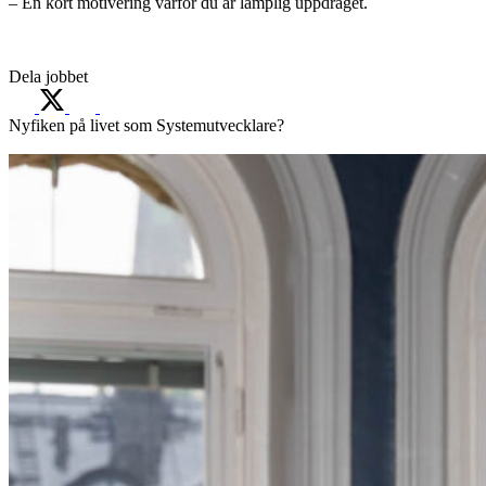
– En kort motivering varför du är lämplig uppdraget.
Dela jobbet
Nyfiken på livet som Systemutvecklare?