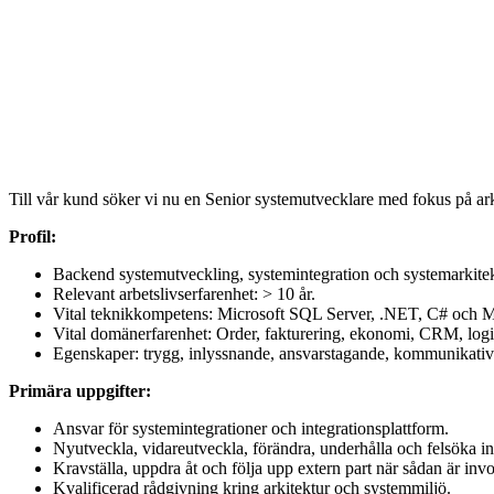
Till vår kund söker vi nu en Senior systemutvecklare med fokus på ar
Profil:
Backend systemutveckling, systemintegration och systemarkitek
Relevant arbetslivserfarenhet: > 10 år.
Vital teknikkompetens: Microsoft SQL Server, .NET, C# och Mic
Vital domänerfarenhet: Order, fakturering, ekonomi, CRM, log
Egenskaper: trygg, inlyssnande, ansvarstagande, kommunikativ
Primära uppgifter:
Ansvar för systemintegrationer och integrationsplattform.
Nyutveckla, vidareutveckla, förändra, underhålla och felsöka 
Kravställa, uppdra åt och följa upp extern part när sådan är inv
Kvalificerad rådgivning kring arkitektur och systemmiljö.