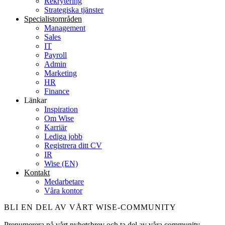
Rekrytering
Strategiska tjänster
Specialist­områden
Management
Sales
IT
Payroll
Admin
Marketing
HR
Finance
Länkar
Inspiration
Om Wise
Karriär
Lediga jobb
Registrera ditt CV
IR
Wise (EN)
Kontakt
Medarbetare
Våra kontor
BLI EN DEL AV VÅRT WISE-COMMUNITY
Prenumerera på vårt nyhetsbrev och ta del av våra community-