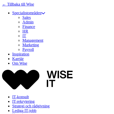
← Tillbaka till Wise
Specialistområden
Sales
Admin
Finance
HR
IT
Management
Marketing
Payroll
Inspiration
Karriär
Om Wise
IT-konsult
IT-rekrytering
Strategi och rådgivning
Lediga IT-jobb