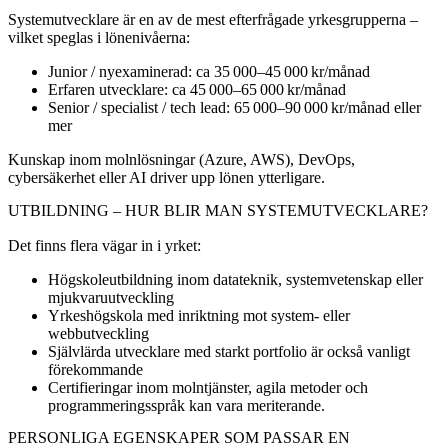
Systemutvecklare är en av de mest efterfrågade yrkesgrupperna –
vilket speglas i lönenivåerna:
Junior / nyexaminerad: ca 35 000–45 000 kr/månad
Erfaren utvecklare: ca 45 000–65 000 kr/månad
Senior / specialist / tech lead: 65 000–90 000 kr/månad eller
mer
Kunskap inom molnlösningar (Azure, AWS), DevOps,
cybersäkerhet eller AI driver upp lönen ytterligare.
UTBILDNING – HUR BLIR MAN SYSTEMUTVECKLARE?
Det finns flera vägar in i yrket:
Högskoleutbildning inom datateknik, systemvetenskap eller
mjukvaruutveckling
Yrkeshögskola med inriktning mot system- eller
webbutveckling
Självlärda utvecklare med starkt portfolio är också vanligt
förekommande
Certifieringar inom molntjänster, agila metoder och
programmeringsspråk kan vara meriterande.
PERSONLIGA EGENSKAPER SOM PASSAR EN