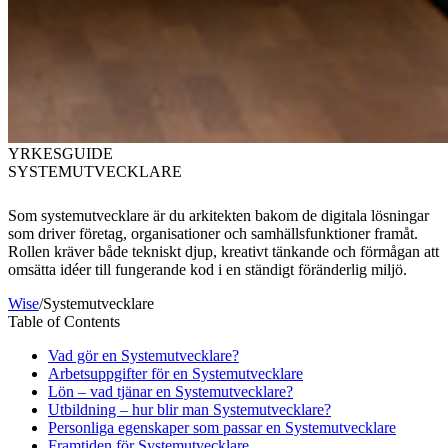
YRKESGUIDE
SYSTEMUTVECKLARE
Som systemutvecklare är du arkitekten bakom de digitala lösningar
som driver företag, organisationer och samhällsfunktioner framåt.
Rollen kräver både tekniskt djup, kreativt tänkande och förmågan att
omsätta idéer till fungerande kod i en ständigt föränderlig miljö.
Wise
/
Systemutvecklare
Table of Contents
Vad gör en Systemutvecklare?
Arbetsuppgifter för en Systemutvecklare
Lön – vad tjänar en Systemutvecklare?
Utbildning – hur blir man Systemutvecklare?
Personliga egenskaper som passar en Systemutvecklare
Framtiden för Systemutvecklare