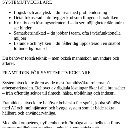
SYSTEMUTVECKLARE
Logisk och analytisk – du trivs med problemlösning
Detaljfokuserad – du bygger kod som fungerar i praktiken
Kreativ och lösningsorienterad – du ser möjligheter där andra
ser hinder
Samarbetsinriktad – du jobbar i team, ofta i tvärfunktionella
miljöer
Lärande och nyfiken – du håller dig uppdaterad i en snabbt
föränderlig bransch
Du behöver förstå teknik – men också människor, användare och
affärer.
FRAMTIDEN FÖR SYSTEMUTVECKLARE
Systemutvecklare är en av de mest framtidssäkra rollerna på
arbetsmarknaden. Behovet av digitala lösningar ökar i alla branscher
– från offentlig sektor till fintech, hälsa, utbildning och industri.
Framtidens utvecklare behöver behärska fler språk, jobba sömlöst
med AI och molntjänster, och bygga system som är både säkra,
hållbara och användarvänliga.
Med rätt kompetens, nyfikenhet och förmåga att se helheten finns
enorma möjligheter att växa – tekniskt, strategiskt och