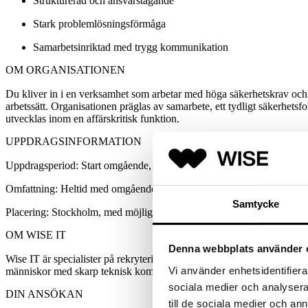
Strukturerad och ansvarstagande
Stark problemlösningsförmåga
Samarbetsinriktad med trygg kommunikation
OM ORGANISATIONEN
Du kliver in i en verksamhet som arbetar med höga säkerhetskrav och dä
arbetssätt. Organisationen präglas av samarbete, ett tydligt säkerhetsf
utvecklas inom en affärskritisk funktion.
UPPDRAGSINFORMATION
Uppdragsperiod: Start omgående, initialt 6 månader med möjlighet till
Omfattning: Heltid med omgående tillsättning
Samtycke
Placering: Stockholm, med möjlighet till hybridarbete
OM WISE IT
Denna webbplats använder 
Wise IT är specialister på rekrytering, konsultlösningar och strategi
Vi använder enhetsidentifierar
människor med skarp teknisk kompetens och förmågan att förstå helheten.
sociala medier och analysera 
DIN ANSÖKAN
till de sociala medier och a