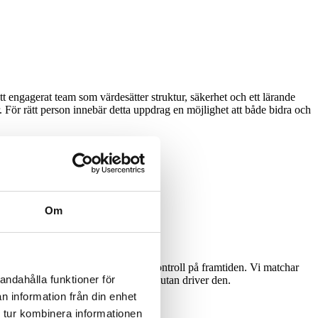
t engagerat team som värdesätter struktur, säkerhet och ett lärande
r. För rätt person innebär detta uppdrag en möjlighet att både bidra och
Om
 rätt person på rätt plats får du kontroll på framtiden. Vi matchar
andahålla funktioner för
 att du inte bara följer utvecklingen utan driver den.
n information från din enhet
 tur kombinera informationen