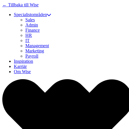
← Tillbaka till Wise
Specialistområden
Sales
Admin
Finance
HR
IT
Management
Marketing
Payroll
Inspiration
Karriär
Om Wise