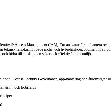
d Identity & Access Management (IAM). Du ansvarar för att hantera och lö
ebär teknisk felsökning i både moln- och hybridmiljöer, optimering av po
och bidra till att skapa en säker och effektiv åtkomstmiljö.
itional Access, Identity Governance, app-hantering och åtkomstgransk
hantering och hotanalys
principer
n)