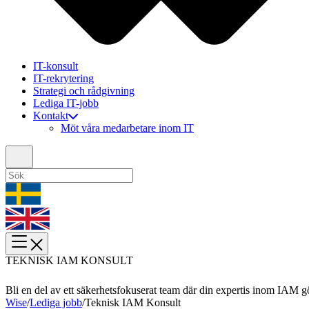
IT-konsult
IT-rekrytering
Strategi och rådgivning
Lediga IT-jobb
Kontakt
Möt våra medarbetare inom IT
TEKNISK IAM KONSULT
Bli en del av ett säkerhetsfokuserat team där din expertis inom IAM gö
Wise
/
Lediga jobb
/
Teknisk IAM Konsult