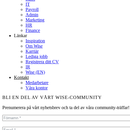
IT
Payroll
Admin
Marketing
HR
Finance
Länkar
Inspiration
Om Wise
Karriär
Lediga jobb
Registrera ditt CV
IR
Wise (EN)
Kontakt
Medarbetare
Våra kontor
BLI EN DEL AV VÅRT WISE-COMMUNITY
Prenumerera på vårt nyhetsbrev och ta del av våra community-träffar!