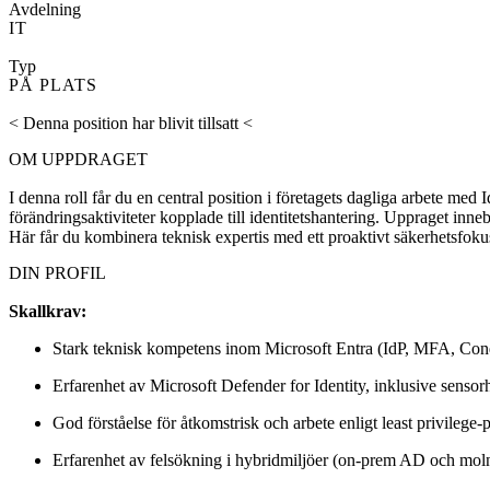
Avdelning
IT
Typ
PÅ PLATS
< Denna position har blivit tillsatt <
OM UPPDRAGET
I denna roll får du en central position i företagets dagliga arbete me
förändringsaktiviteter kopplade till identitetshantering. Uppraget inn
Här får du kombinera teknisk expertis med ett proaktivt säkerhetsfokus 
DIN PROFIL
Skallkrav:
Stark teknisk kompetens inom Microsoft Entra (IdP, MFA, Cond
Erfarenhet av Microsoft Defender for Identity, inklusive sensor
God förståelse för åtkomstrisk och arbete enligt least privilege-
Erfarenhet av felsökning i hybridmiljöer (on-prem AD och mol