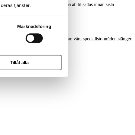
 ofta snabbt och tjänsten kan komma att tillsättas innan sista
deras tjänster.
Marknadsföring
krytering och strategiska tjänster inom våra specialistområden stänger
ise Way.
Tillåt alla