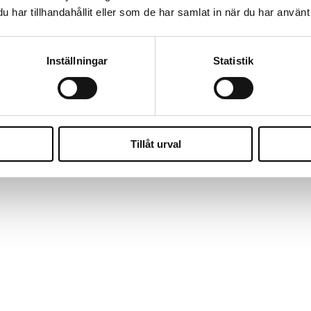
ra att vi inte kan ta emot ansökningar via mail. I konsultvärlden går det
har tillhandahållit eller som de har samlat in när du har använt 
Inställningar
Statistik
fikenhet och mod möter människors potential. Genom konsultlösningar, re
så att både människor och organisationer kan växa hållbart. Go the W
Tillåt urval