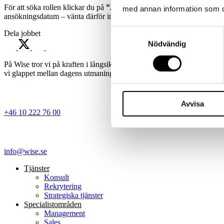
För att söka rollen klickar du på
”Ansök nu”
och bifogar ditt CV. Note
med annan information som du 
ansökningsdatum – vänta därför inte med din ansökan
Samtyckesval
Dela jobbet
Nödvändig
På Wise tror vi på kraften i långsiktiga matchningar där expertis, ny
vi glappet mellan dagens utmaningar och morgondagens möjligheter – 
Avvisa
+46 10 222 76 00
info@wise.se
Tjänster
Konsult
Rekrytering
Strategiska tjänster
Specialist­områden
Management
Sales