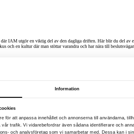
r IAM utgör en viktig del av den dagliga driften. Här blir du del av et
okus och en kultur där man stöttar varandra och har nära till beslutsväga
 förlängning
Information
cookies
sk kompetensmatchning inom IT och tech. Teknik förändras snabbt, men med
e för att anpassa innehållet och annonserna till användarna, tillh
 Resultatet? IT som fungerar i praktiken, inte bara i teorin. Vi ser till
vår trafik. Vi vidarebefordrar även sådana identifierare och anna
nnons- och analysföretag som vi samarbetar med. Dessa kan i sin