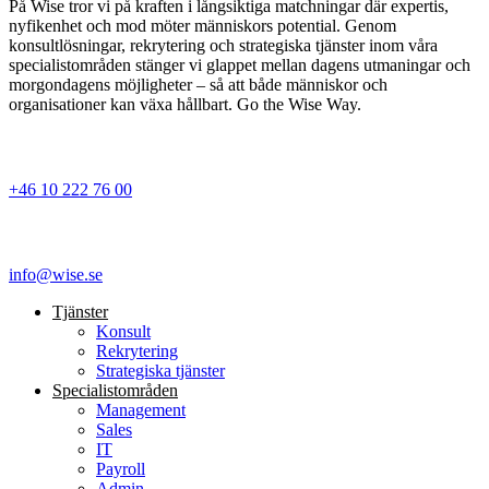
På Wise tror vi på kraften i långsiktiga matchningar där expertis,
nyfikenhet och mod möter människors potential. Genom
konsultlösningar, rekrytering och strategiska tjänster inom våra
specialistområden stänger vi glappet mellan dagens utmaningar och
morgondagens möjligheter – så att både människor och
organisationer kan växa hållbart. Go the Wise Way.
+46 10 222 76 00
info@wise.se
Tjänster
Konsult
Rekrytering
Strategiska tjänster
Specialist­områden
Management
Sales
IT
Payroll
Admin