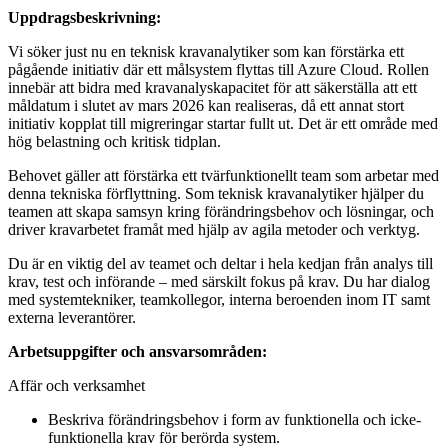
Uppdragsbeskrivning:
Vi söker just nu en teknisk kravanalytiker som kan förstärka ett
pågående initiativ där ett målsystem flyttas till Azure Cloud. Rollen
innebär att bidra med kravanalyskapacitet för att säkerställa att ett
måldatum i slutet av mars 2026 kan realiseras, då ett annat stort
initiativ kopplat till migreringar startar fullt ut. Det är ett område med
hög belastning och kritisk tidplan.
Behovet gäller att förstärka ett tvärfunktionellt team som arbetar med
denna tekniska förflyttning. Som teknisk kravanalytiker hjälper du
teamen att skapa samsyn kring förändringsbehov och lösningar, och
driver kravarbetet framåt med hjälp av agila metoder och verktyg.
Du är en viktig del av teamet och deltar i hela kedjan från analys till
krav, test och införande – med särskilt fokus på krav. Du har dialog
med systemtekniker, teamkollegor, interna beroenden inom IT samt
externa leverantörer.
Arbetsuppgifter och ansvarsområden:
Affär och verksamhet
Beskriva förändringsbehov i form av funktionella och icke-
funktionella krav för berörda system.