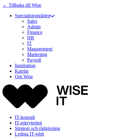
← Tillbaka till Wise
Specialistområden
Sales
Admin
Finance
HR
IT
Management
Marketing
Payroll
Inspiration
Karriär
Om Wise
IT-konsult
IT-rekrytering
Strategi och rådgivning
Lediga IT-jobb