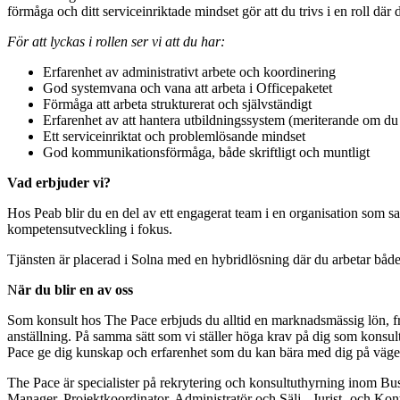
förmåga och ditt serviceinriktade mindset gör att du trivs i en roll dä
För att lyckas i rollen ser vi att du har:
Erfarenhet av administrativt arbete och koordinering
God systemvana och vana att arbeta i Officepaketet
Förmåga att arbeta strukturerat och självständigt
Erfarenhet av att hantera utbildningssystem (meriterande om du 
Ett serviceinriktat och problemlösande mindset
God kommunikationsförmåga, både skriftligt och muntligt
Vad erbjuder vi?
Hos Peab blir du en del av ett engagerat team i en organisation som sa
kompetensutveckling i fokus.
Tjänsten är placerad i Solna med en hybridlösning där du arbetar både 
N
är du blir en av oss
Som konsult hos The Pace erbjuds du alltid en marknadsmässig lön, frisk
anställning. På samma sätt som vi ställer höga krav på dig som konsult 
Pace ge dig kunskap och erfarenhet som du kan bära med dig på vägen
The Pace är specialister på rekrytering och konsultuthyrning inom Bus
Manager, Projektkoordinator, Administratör och Sälj-, Jurist- och Kont