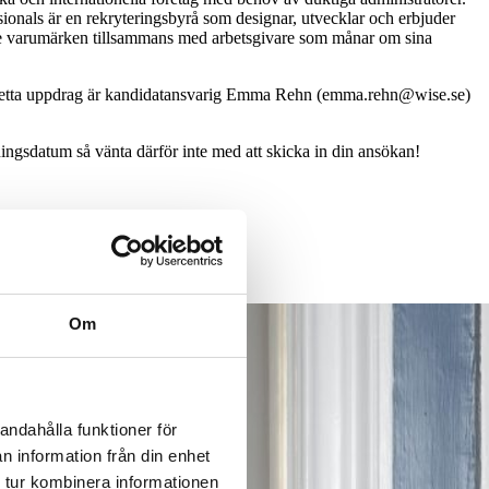
nals är en rekryteringsbyrå som designar, utvecklar och erbjuder
aste varumärken tillsammans med arbetsgivare som månar om sina
ed detta uppdrag är kandidatansvarig Emma Rehn (emma.rehn@wise.se)
ningsdatum så vänta därför inte med att skicka in din ansökan!
Om
andahålla funktioner för
n information från din enhet
 tur kombinera informationen