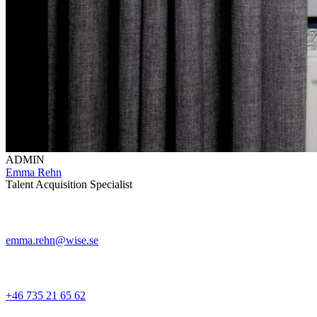
ADMIN
Emma Rehn
Talent Acquisition Specialist
emma.rehn@wise.se
+46 735 21 65 62