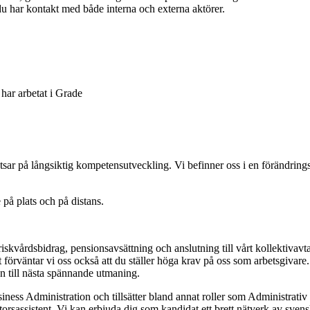
r du har kontakt med både interna och externa aktörer.
har arbetat i Grade
tsar på långsiktig kompetensutveckling. Vi befinner oss i en förändringsp
på plats och på distans.
vårdsbidrag, pensionsavsättning och anslutning till vårt kollektivavtal 
förväntar vi oss också att du ställer höga krav på oss som arbetsgivare.
 till nästa spännande utmaning.
iness Administration och tillsätter bland annat roller som Administrati
orsassistent. Vi kan erbjuda dig som kandidat ett brett nätverk av sven