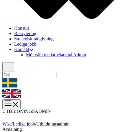
Konsult
Rekrytering
Strategisk rådgivning
Lediga jobb
Kontakt
Möt våra medarbetare på Admin
UTBILDNINGSADMIN
Wise
/
Lediga jobb
/
Utbildningsadmin
Avdelning