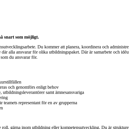
å snart som möjligt.
sutvecklingsarbete. Du kommer att planera, koordinera och administrera 
 alla ansvarar för olika utbildningspaket. Där är samarbete och idéutby
 som du ansvarar för.
rstillfällen
aneras och genomförs enligt behov
, utbildningsleverantörer samt ämnesansvariga
ering
 teamets representant för en av grupperna
en
 roll, gärna inom utbildning eller kompetensutveckling. Du är strukture