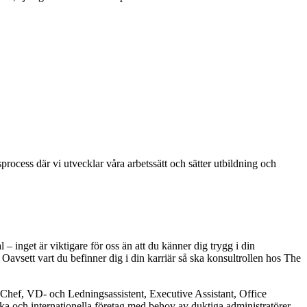
rocess där vi utvecklar våra arbetssätt och sätter utbildning och
– inget är viktigare för oss än att du känner dig trygg i din
 Oavsett vart du befinner dig i din karriär så ska konsultrollen hos The
v Chef, VD- och Ledningsassistent, Executive Assistant, Office
ska och internationella företag med behov av duktiga administratörer.