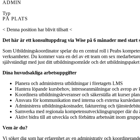
ADMIN
Typ
PÅ PLATS
< Denna position har blivit tillsatt <
Det här är ett konsultuppdrag via Wise på 6 månader med start s
Som Utbildningskoordinator spelar du en central roll i Peabs kompeten
verksamheter. Du kommer vara en del av ett team om sex medarbetare där
självständigt med just ditt utbildningsområde och det utbildningspaket
Dina huvudsakliga arbetsuppgifter
Planera och administrera utbildningar i företagets LMS
Hantera löpande kursbehov, intresseanmälningar och avrop av ku
Koordinera utbildningsleveranser och säkerställa att kurser pl
Ansvara för kommunikation med interna och externa kursledare
Administrera utbildningskostnader, fakturering och tjänstedebit
Samverka med regionala kompetensutvecklingsgrupper där du är
Aktivt bidra till att utveckla och förbättra arbetssätt inom grupp
Vem är du?
Vi söker dig som har erfarenhet av en administrativ och koordinerande