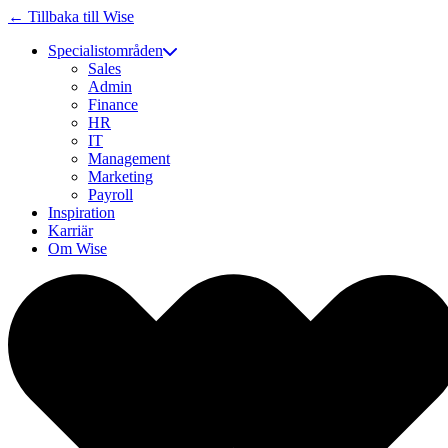
← Tillbaka till Wise
Specialistområden
Sales
Admin
Finance
HR
IT
Management
Marketing
Payroll
Inspiration
Karriär
Om Wise