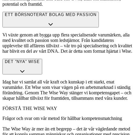
potential och framtid.
ETT BÖRSNOTERAT BOLAG MED PASSION
Vi växte genom att bygga upp flera specialiserade varumärken, alla
med kvalitet och passion som ledstjärnor. Från kandidatens
upplevelse till affärens tillväxt – vår tro på specialisering och kvalitet
har blivit en del av vårt DNA. Det är detta som format hjärtat i Wise.
DET ”NYA” WISE
Idag har vi samlat all vår kraft och kunskap i ett starkt, enat
varumärke. Ett Wise som visar vägen på en arbetsmarknad i ständig
förändring. Genom The Wise Way stänger vi kompetensgapet – och
skapar hållbar tillväxt för framtiden, tillsammans med våra kunder.
FÖRSTÅ THE WISE WAY
Frågor och svar om vår metod för hållbar kompetensmatchning
The Wise Way är mer än ett begrepp – det är vår vägledande metod
för att koppla samman människor och organisationer med precision