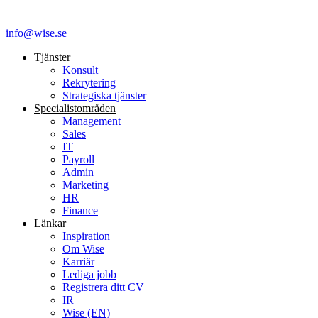
info@wise.se
Tjänster
Konsult
Rekrytering
Strategiska tjänster
Specialist­områden
Management
Sales
IT
Payroll
Admin
Marketing
HR
Finance
Länkar
Inspiration
Om Wise
Karriär
Lediga jobb
Registrera ditt CV
IR
Wise (EN)