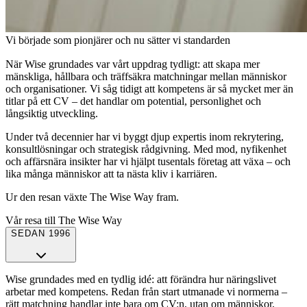
Vi började som pionjärer och nu sätter vi standarden
När Wise grundades var vårt uppdrag tydligt: att skapa mer
mänskliga, hållbara och träffsäkra matchningar mellan människor
och organisationer. Vi såg tidigt att kompetens är så mycket mer än
titlar på ett CV – det handlar om potential, personlighet och
långsiktig utveckling.
Under två decennier har vi byggt djup expertis inom rekrytering,
konsultlösningar och strategisk rådgivning. Med mod, nyfikenhet
och affärsnära insikter har vi hjälpt tusentals företag att växa – och
lika många människor att ta nästa kliv i karriären.
Ur den resan växte The Wise Way fram.
Vår resa till The Wise Way
SEDAN 1996
Wise grundades med en tydlig idé: att förändra hur näringslivet
arbetar med kompetens. Redan från start utmanade vi normerna –
rätt matchning handlar inte bara om CV:n, utan om människor,