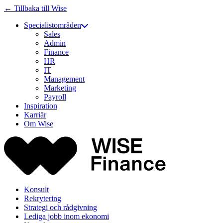
← Tillbaka till Wise
Specialistområden
Sales
Admin
Finance
HR
IT
Management
Marketing
Payroll
Inspiration
Karriär
Om Wise
Konsult
Rekrytering
Strategi och rådgivning
Lediga jobb inom ekonomi