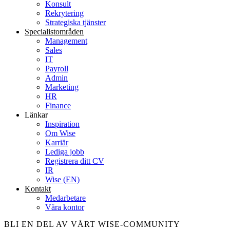
Konsult
Rekrytering
Strategiska tjänster
Specialist­områden
Management
Sales
IT
Payroll
Admin
Marketing
HR
Finance
Länkar
Inspiration
Om Wise
Karriär
Lediga jobb
Registrera ditt CV
IR
Wise (EN)
Kontakt
Medarbetare
Våra kontor
BLI EN DEL AV VÅRT WISE-COMMUNITY