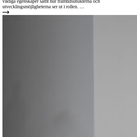
viktiga egenskaper samt hur framtidsutsikterna och
utvecklingsmöjligheterna ser ut i rollen. …