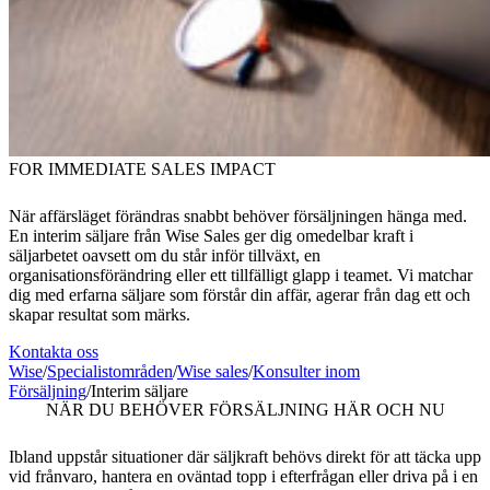
FOR IMMEDIATE SALES IMPACT
När affärsläget förändras snabbt behöver försäljningen hänga med.
En interim säljare från Wise Sales ger dig omedelbar kraft i
säljarbetet oavsett om du står inför tillväxt, en
organisationsförändring eller ett tillfälligt glapp i teamet. Vi matchar
dig med erfarna säljare som förstår din affär, agerar från dag ett och
skapar resultat som märks.
Kontakta oss
Wise
/
Specialistområden
/
Wise sales
/
Konsulter inom
Försäljning
/
Interim säljare
NÄR DU BEHÖVER FÖRSÄLJNING HÄR OCH NU
Ibland uppstår situationer där säljkraft behövs direkt för att täcka upp
vid frånvaro, hantera en oväntad topp i efterfrågan eller driva på i en