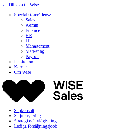
← Tillbaka till Wise
Specialistområden
Sales
Admin
Finance
HR
IT
Management
Marketing
Payroll
Inspiration
Karriär
Om Wise
Säljkonsult
Säljrekrytering
Strategi och rådgivning
Lediga försäljningsjobb