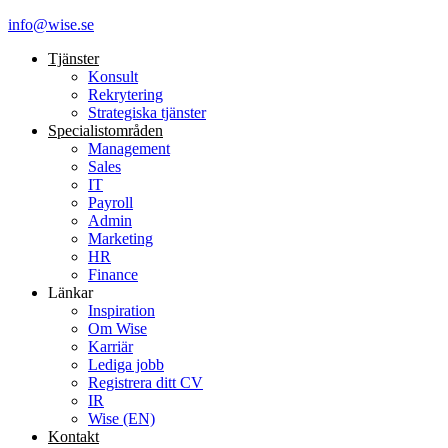
info@wise.se
Tjänster
Konsult
Rekrytering
Strategiska tjänster
Specialist­områden
Management
Sales
IT
Payroll
Admin
Marketing
HR
Finance
Länkar
Inspiration
Om Wise
Karriär
Lediga jobb
Registrera ditt CV
IR
Wise (EN)
Kontakt