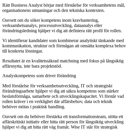
Rätt Business Analyst börjar med förståelse för verksamhetens mål,
organisationens utmaningar och den tekniska kontexten.
Oavsett om du söker kompetens inom kravhantering,
verksamhetsanalys, processutveckling, dataanalys eller
förändringsledning hjälper vi dig att definiera rätt profil för rollen.
Vi identifierar kandidater som kombinerar analytiskt tänkande med
kommunikation, struktur och förmågan att omsätta komplexa behov
till konkreta lösningar.
Resultatet är en kvalitetssäkrad matchning med fokus på långsiktig
affärsnytta, inte bara projektstöd.
Analyskompetens som driver förändring
Med förståelse för verksamhetsutveckling, IT och strategiskt
förändringsarbete hjälper vi dig att säkra kompetens som stärker
beslutsförmåga, samarbete och utvecklingskapacitet. Vi förstår vad
rollen kräver i en verklighet där affärsbehov, data och teknik
behöver mötas i praktisk handling.
Oavsett om du behöver förstärka ett transformationsteam, stötta ett
affärskritiskt initiativ eller hitta rätt person för långsiktig utveckling
hjälper vi dig att hitta rätt väg framåt. Wise IT står för strategisk