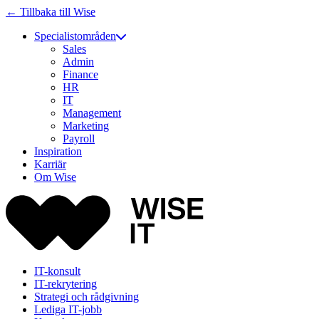
← Tillbaka till Wise
Specialistområden
Sales
Admin
Finance
HR
IT
Management
Marketing
Payroll
Inspiration
Karriär
Om Wise
IT-konsult
IT-rekrytering
Strategi och rådgivning
Lediga IT-jobb