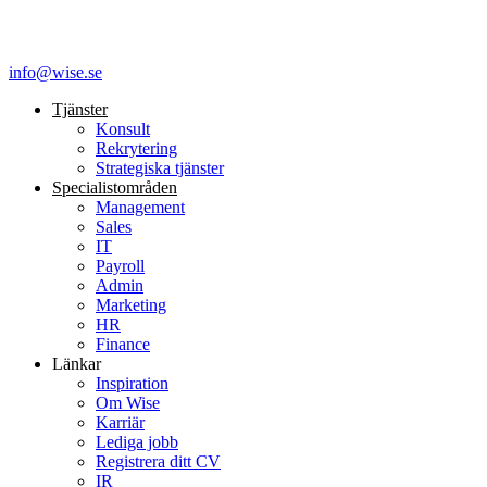
info@wise.se
Tjänster
Konsult
Rekrytering
Strategiska tjänster
Specialist­områden
Management
Sales
IT
Payroll
Admin
Marketing
HR
Finance
Länkar
Inspiration
Om Wise
Karriär
Lediga jobb
Registrera ditt CV
IR